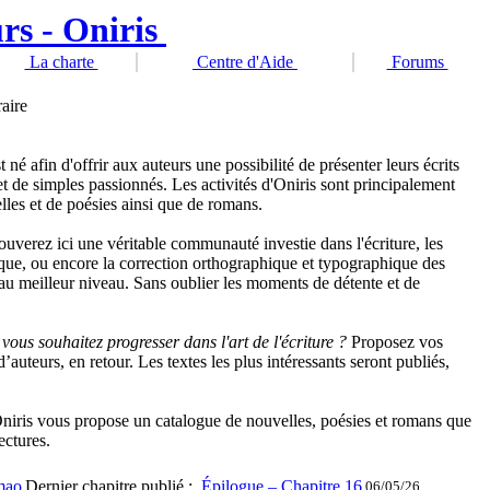
La charte
Centre d'Aide
Forums
raire
est né afin d'offrir aux auteurs une possibilité de présenter leurs écrits
t de simples passionnés. Les activités d'Oniris sont principalement
lles et de poésies ainsi que de romans.
rouverez ici une véritable communauté investie dans l'écriture, les
tique, ou encore la correction orthographique et typographique des
 au meilleur niveau. Sans oublier les moments de détente et de
vous souhaitez progresser dans l'art de l'écriture ?
Proposez vos
d’auteurs, en retour. Les textes les plus intéressants seront publiés,
niris vous propose un catalogue de nouvelles, poésies et romans que
ectures.
mao
Dernier chapitre publié :
Épilogue – Chapitre 16
06/05/26