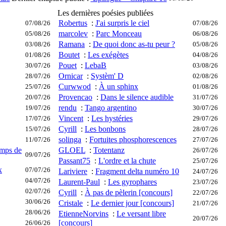
Les dernières poésies publiées
Robertus
:
J'ai surpris le ciel
07/08/26
07/08/26
marcolev
:
Parc Monceau
05/08/26
06/08/26
Ramana
:
De quoi donc as-tu peur ?
03/08/26
05/08/26
Boutet
:
Les exégètes
01/08/26
04/08/26
Pouet
:
LebaB
30/07/26
03/08/26
Ornicar
:
Systèm' D
28/07/26
02/08/26
Curwwod
:
À un sphinx
25/07/26
01/08/26
Provencao
:
Dans le silence audible
20/07/26
31/07/26
rendu
:
Tango argentino
19/07/26
30/07/26
Vincent
:
Les hystéries
17/07/26
29/07/26
Cyrill
:
Les bonbons
15/07/26
28/07/26
solinga
:
Fortuites phosphorescences
11/07/26
27/07/26
emps de
GLOEL
:
Totentanz
26/07/26
09/07/26
Passant75
:
L'ordre et la chute
25/07/26
x
07/07/26
Lariviere
:
Fragment delta numéro 10
24/07/26
04/07/26
Laurent-Paul
:
Les gyrophares
23/07/26
02/07/26
Cyrill
:
À pas de pèlerin [concours]
22/07/26
30/06/26
Cristale
:
Le dernier jour [concours]
21/07/26
28/06/26
EtienneNorvins
:
Le versant libre
20/07/26
[concours]
26/06/26