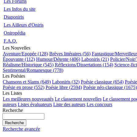
Les Forums
Les Infos du site
Diaponiris
Les Ailleurs d'Oniris
Oniropédia
F.A.Q.
Les Nouvelles
Aventure/Epopée (128)
Brèves littéraires (56)
Fantastique/Merveilleu
Épouvante (112)
Humour/Détente (406)
Laboniris (21)
Policier/Noir/
Réalisme/Historique (545)
Réflexions/Dissertations (154)
Science-fic
Sentimental/Romanesque (778)
Les Poésies
Chansons et Slams (649)
Laboniris (32)
Poésie classique (654)
Poési
Poésie en prose (552)
Poésie libre (2594)
Poésie néo-classique (1675)
Les Listes
Les meilleures nouveautés
Le classement nouvelles
Le classement po
auteurs
Listes évaluateurs
Liste des auteurs
Les concours
Recherche
Recherche avancée