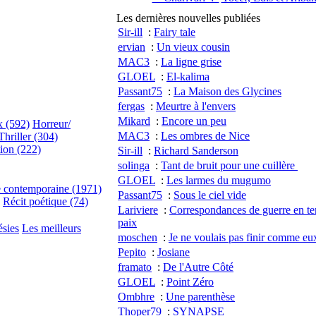
Les dernières nouvelles publiées
Sir-ill
:
Fairy tale
ervian
:
Un vieux cousin
MAC3
:
La ligne grise
GLOEL
:
El-kalima
Passant75
:
La Maison des Glycines
fergas
:
Meurtre à l'envers
Mikard
:
Encore un peu
x (592)
Horreur/
MAC3
:
Les ombres de Nice
Thriller (304)
tion (222)
Sir-ill
:
Richard Sanderson
solinga
:
Tant de bruit pour une cuillère
GLOEL
:
Les larmes du mugumo
e contemporaine (1971)
Passant75
:
Sous le ciel vide
Récit poétique (74)
Lariviere
:
Correspondances de guerre en t
paix
ésies
Les meilleurs
moschen
:
Je ne voulais pas finir comme eu
Pepito
:
Josiane
framato
:
De l'Autre Côté
GLOEL
:
Point Zéro
Ombhre
:
Une parenthèse
Thoper79
:
SYNAPSE