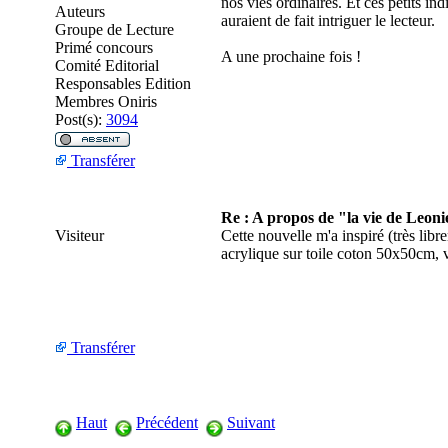
nos vies ordinaires. Et ces petits in
Auteurs
auraient de fait intriguer le lecteur.
Groupe de Lecture
Primé concours
A une prochaine fois !
Comité Editorial
Responsables Edition
Membres Oniris
Post(s):
3094
Transférer
Re : A propos de "la vie de Leoni
Visiteur
Cette nouvelle m'a inspiré (très libre
acrylique sur toile coton 50x50cm, v
Transférer
Haut
Précédent
Suivant