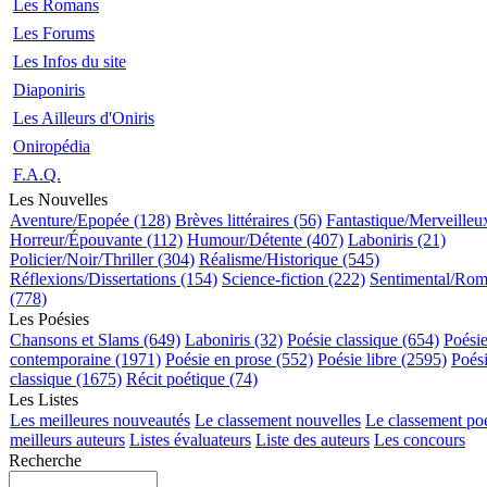
Les Romans
Les Forums
Les Infos du site
Diaponiris
Les Ailleurs d'Oniris
Oniropédia
F.A.Q.
Les Nouvelles
Aventure/Epopée (128)
Brèves littéraires (56)
Fantastique/Merveilleu
Horreur/Épouvante (112)
Humour/Détente (407)
Laboniris (21)
Policier/Noir/Thriller (304)
Réalisme/Historique (545)
Réflexions/Dissertations (154)
Science-fiction (222)
Sentimental/Ro
(778)
Les Poésies
Chansons et Slams (649)
Laboniris (32)
Poésie classique (654)
Poési
contemporaine (1971)
Poésie en prose (552)
Poésie libre (2595)
Poés
classique (1675)
Récit poétique (74)
Les Listes
Les meilleures nouveautés
Le classement nouvelles
Le classement po
meilleurs auteurs
Listes évaluateurs
Liste des auteurs
Les concours
Recherche