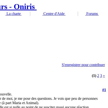
La charte
Centre d'Aide
Forums
S'enregistrer pour contribuer
(1)
2
3
»
#1
ouvelle.
r de moi, je me pose des questions. Je vois que peu de personnes
e (à part Maria et Animal).
lle est si nulle au point de ne susciter quasi aucune réaction.