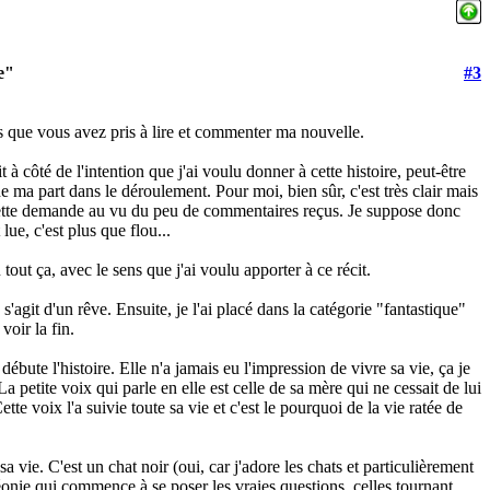
e"
#3
s que vous avez pris à lire et commenter ma nouvelle.
t à côté de l'intention que j'ai voulu donner à cette histoire, peut-être
 ma part dans le déroulement. Pour moi, bien sûr, c'est très clair mais
é cette demande au vu du peu de commentaires reçus. Je suppose donc
lue, c'est plus que flou...
out ça, avec le sens que j'ai voulu apporter à ce récit.
'agit d'un rêve. Ensuite, je l'ai placé dans la catégorie "fantastique"
voir la fin.
bute l'histoire. Elle n'a jamais eu l'impression de vivre sa vie, ça je
a petite voix qui parle en elle est celle de sa mère qui ne cessait de lui
ette voix l'a suivie toute sa vie et c'est le pourquoi de la vie ratée de
a vie. C'est un chat noir (oui, car j'adore les chats et particulièrement
onie qui commence à se poser les vraies questions, celles tournant