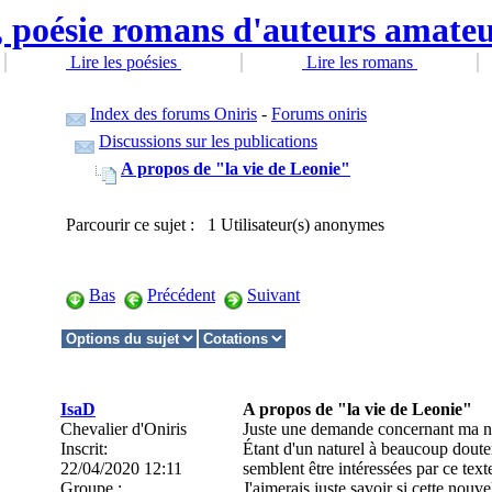
Lire les poésies
Lire les romans
Index des forums Oniris
-
Forums oniris
Discussions sur les publications
A propos de "la vie de Leonie"
Parcourir ce sujet : 1 Utilisateur(s) anonymes
Bas
Précédent
Suivant
IsaD
A propos de "la vie de Leonie"
Chevalier d'Oniris
Juste une demande concernant ma n
Inscrit:
Étant d'un naturel à beaucoup doute
22/04/2020 12:11
semblent être intéressées par ce text
Groupe :
J'aimerais juste savoir si cette nouve