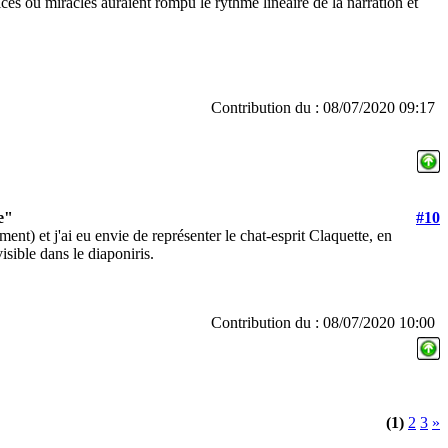
dices ou miracles auraient rompu le rythme linéaire de la narration et
Contribution du : 08/07/2020 09:17
e"
#10
ment) et j'ai eu envie de représenter le chat-esprit Claquette, en
isible dans le diaponiris.
Contribution du : 08/07/2020 10:00
(1)
2
3
»