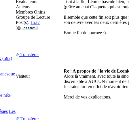
Évaluateurs
Tout à la fin, Léonie bascule bien, m
Auteurs
(grâce au chat Claquette qui est touj
Membres Oniris
Groupe de Lecture
Il semble que cette fin soit plus que 
Post(s):
1537
son oeuvre avec les deux dernières 
Bonne fin de journée :)
Transférer
x (592)
Re : A propos de "la vie de Leoni
manesque
Visiteur
Alors là vraiment, avec toute la sinc
discernable à AUCUN moment de la
Je crains fort en effet de n'avoir rie
e
ie néo-
Merci de vos explications.
ésies
Les
Transférer