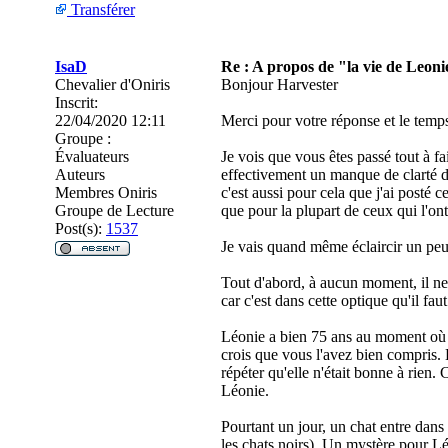
Transférer
IsaD
Re : A propos de "la vie de Leoni
Chevalier d'Oniris
Bonjour Harvester
Inscrit:
22/04/2020 12:11
Merci pour votre réponse et le temp
Groupe :
Évaluateurs
Je vois que vous êtes passé tout à fai
Auteurs
effectivement un manque de clarté de
Membres Oniris
c'est aussi pour cela que j'ai post
Groupe de Lecture
que pour la plupart de ceux qui l'ont 
Post(s):
1537
Je vais quand même éclaircir un peu t
Tout d'abord, à aucun moment, il ne s
car c'est dans cette optique qu'il faut 
Léonie a bien 75 ans au moment où dé
crois que vous l'avez bien compris. L
répéter qu'elle n'était bonne à rien. C
Léonie.
Pourtant un jour, un chat entre dans s
les chats noirs). Un mystère pour Lé