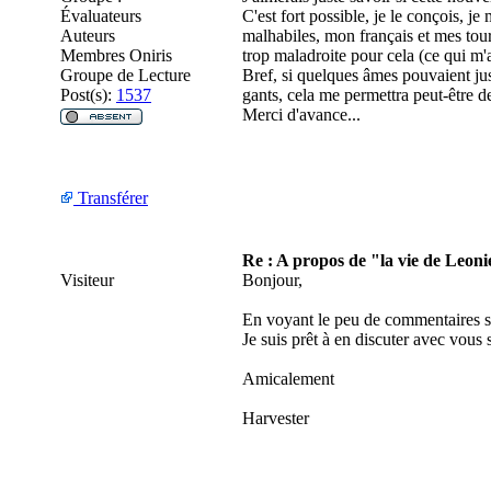
Évaluateurs
C'est fort possible, je le conçois, j
Auteurs
malhabiles, mon français et mes tourn
Membres Oniris
trop maladroite pour cela (ce qui m'
Groupe de Lecture
Bref, si quelques âmes pouvaient ju
Post(s):
1537
gants, cela me permettra peut-être d
Merci d'avance...
Transférer
Re : A propos de "la vie de Leoni
Visiteur
Bonjour,
En voyant le peu de commentaires su
Je suis prêt à en discuter avec vous 
Amicalement
Harvester