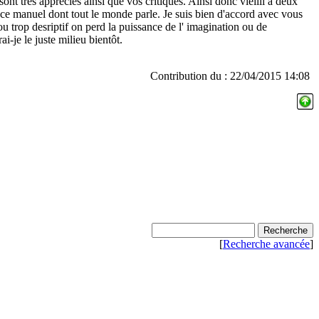
t trés appréciés ainsi que vos critiques. Ainsi donc vieilli a deux
ise ce manuel dont tout le monde parle. Je suis bien d'accord avec vous
 ou trop desriptif on perd la puissance de l' imagination ou de
ai-je le juste milieu bientôt.
Contribution du : 22/04/2015 14:08
[
Recherche avancée
]