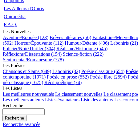
Diaponiris
Les Ailleurs d'Oniris
Oniropédia
F.A.Q.
Les Nouvelles
Aventure/Epopée (128)
Brèves littéraires (56)
Fantastique/Merveilleu
(592)
Horreur/Épouvante (112)
Humour/Détente (406)
Laboniris (21)
Policier/Noir/Thriller (304)
Réalisme/Historique (545)
Réflexions/Dissertations (154)
Science-fiction (222)
Sentimental/Romanesque (778)
Les Poésies
Chansons et Slams (649)
Laboniris (32)
Poésie classique (654)
Poési
contemporaine (1971)
Poésie en prose (552)
Poésie libre (2594)
Poés
néo-classique (1675)
Récit poétique (74)
Les Listes
Les meilleures nouveautés
Le classement nouvelles
Le classement po
Les meilleurs auteurs
Listes évaluateurs
Liste des auteurs
Les concour
Recherche
Recherche avancée