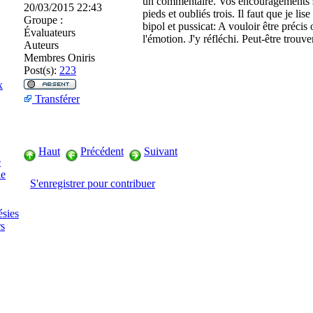
un commentaire. Vos encouragements son
20/03/2015 22:43
pieds et oubliés trois. Il faut que je l
Groupe :
bipol et pussicat: A vouloir être précis
Évaluateurs
l'émotion. J'y réfléchi. Peut-être trouver
Auteurs
Membres Oniris
Post(s):
223
x
Transférer
Haut
Précédent
Suivant
e
ie
S'enregistrer pour contribuer
ésies
s