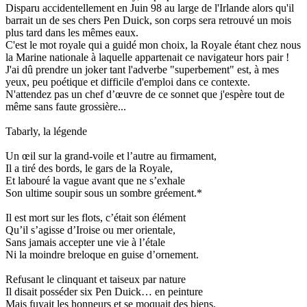
Disparu accidentellement en Juin 98 au large de l'Irlande alors qu'il
barrait un de ses chers Pen Duick, son corps sera retrouvé un mois
plus tard dans les mêmes eaux.
C'est le mot royale qui a guidé mon choix, la Royale étant chez nous
la Marine nationale à laquelle appartenait ce navigateur hors pair !
J'ai dû prendre un joker tant l'adverbe "superbement" est, à mes
yeux, peu poétique et difficile d'emploi dans ce contexte.
N'attendez pas un chef d’œuvre de ce sonnet que j'espère tout de
même sans faute grossière...
Tabarly, la légende
Un œil sur la grand-voile et l’autre au firmament,
Il a tiré des bords, le gars de la Royale,
Et labouré la vague avant que ne s’exhale
Son ultime soupir sous un sombre gréement.*
Il est mort sur les flots, c’était son élément
Qu’il s’agisse d’Iroise ou mer orientale,
Sans jamais accepter une vie à l’étale
Ni la moindre breloque en guise d’ornement.
Refusant le clinquant et taiseux par nature
Il disait posséder six Pen Duick… en peinture
Mais fuyait les honneurs et se moquait des biens.