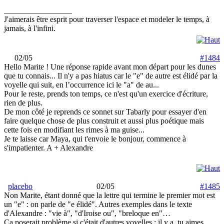
_________________
J'aimerais être esprit pour traverser l'espace et modeler le temps, à
jamais, à l'infini.
02/05
#1484
Hello Marite ! Une réponse rapide avant mon départ pour les dunes
que tu connais... Il n'y a pas hiatus car le "e" de autre est élidé par la
voyelle qui suit, en l’occurrence ici le "a" de au...
Pour le reste, prends ton temps, ce n'est qu'un exercice d'écriture,
rien de plus.
De mon côté je reprends ce sonnet sur Tabarly pour essayer d'en
faire quelque chose de plus construit et aussi plus poétique mais
cette fois en modifiant les rimes à ma guise...
Je te laisse car Maya, qui t'envoie le bonjour, commence à
s'impatienter. A + Alexandre
placebo
02/05
#1485
Non Marite, étant donné que la lettre qui termine le premier mot est
un "e" : on parle de "e élidé". Autres exemples dans le texte
d'Alexandre : "vie à", "d'Iroise ou", "breloque en"…
Ça poserait problème si c'était d'autres voyelles : il y a, tu aimes…