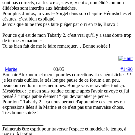
sont pas corrects, car les « e », « es », « ent », non élidés ou non
élidables sont interdits aux hémistiches.
Pour plus d’infos, tu vois le Sorgel dans sob chapitre Hémistiches et
césures, c’est bien expliqué.
Je vois que tu ne t’es pas faite piéger par o-ri-en-tale, Bravo !
Pour ce qui est de mon Tabarly 2, c’est vrai qu’il y a sans doute trop
de termes « marine » !
Tu as bien fait de me le faire remarquer… Bonne soirée !
Marite
03/05
#1490
Bonsoir Alexandre et merci pour tes corrections. Les hémistiches !!!
je les avais oubliés, la très longue pause de ce forum a un peu,
beaucoup endormi mes neurones. Bon je vais retravailler tout ça.
Mystérieux : je m'en suis rendue compte après l'avoir envoyé et j'ai
pensé à " impalpable élément " qui devrait aller je pense.
Pour ton " Tabarly 2 " ça nous permet d'apprendre ces termes ou
expressions liées à la Marine et ce n'est pas une mauvaise chose.
Très bonne soirée !
_________________
J'aimerais être esprit pour traverser l'espace et modeler le temps, à
jamais, à l'infini.