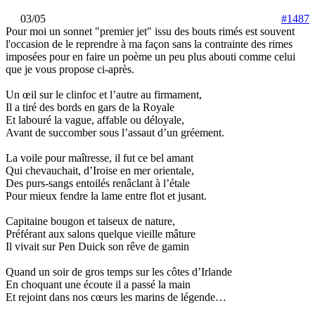
03/05
#1487
Pour moi un sonnet "premier jet" issu des bouts rimés est souvent
l'occasion de le reprendre à ma façon sans la contrainte des rimes
imposées pour en faire un poème un peu plus abouti comme celui
que je vous propose ci-après.
Un œil sur le clinfoc et l’autre au firmament,
Il a tiré des bords en gars de la Royale
Et labouré la vague, affable ou déloyale,
Avant de succomber sous l’assaut d’un gréement.
La voile pour maîtresse, il fut ce bel amant
Qui chevauchait, d’Iroise en mer orientale,
Des purs-sangs entoilés renâclant à l’étale
Pour mieux fendre la lame entre flot et jusant.
Capitaine bougon et taiseux de nature,
Préférant aux salons quelque vieille mâture
Il vivait sur Pen Duick son rêve de gamin
Quand un soir de gros temps sur les côtes d’Irlande
En choquant une écoute il a passé la main
Et rejoint dans nos cœurs les marins de légende…