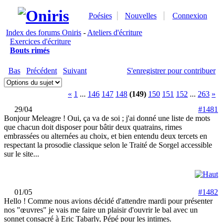
Poésies
Nouvelles
Connexion
Index des forums Oniris
-
Ateliers d'écriture
Exercices d'écriture
Bouts rimés
Bas
Précédent
Suivant
S'enregistrer pour contribuer
«
1
...
146
147
148
(149)
150
151
152
...
263
»
29/04
#1481
Bonjour Meleagre ! Oui, ça va de soi ; j'ai donné une liste de mots
que chacun doit disposer pour bâtir deux quatrains, rimes
embrassées ou alternées au choix, et bien entendu deux tercets en
respectant la prosodie classique selon le Traité de Sorgel accessible
sur le site...
01/05
#1482
Hello ! Comme nous avions décidé d'attendre mardi pour présenter
nos "œuvres" je vais me faire un plaisir d'ouvrir le bal avec un
sonnet consacré à Eric Tabarly, Pépé pour les intimes.