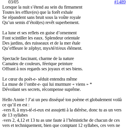
03/05
#1489
Lorsque la nuit s’étend au sein du firmament
Toutes les effluv(es) que la forêt exhale
Se répandent sans bruit sous la voûte royale
Qu’un semis d’étoil(es) revêt superbement.
La lune et ses reflets en guise d’ornement
Font scintiller les eaux. Splendeur orientale
Des jardins, des ruisseaux et de la mer étale
Qu’effleure le zéphyr, mys/té/ri/eux élément.
Spectacle fascinant, charme de la nature
Camaïeu de couleurs, féerique peinture
Offrant à nos regards ses joyaux et ses biens.
Le cœur du poèt-e- séduit entendra même
La muse de l’ombr-e- qui lui murmure « viens » *
Dévoilant ses secrets, récompense suprême.
Hello Annie ! J’ai un peu disséqué ton poème et globalement voilà
ce qu’il en est :
-vers 8, à mys-té-ri-eux est assujetti à la diérèse, donc tu as un vers
de 13 syllabes
-vers 2, 4,12 et 13 tu as une faute à l’hémistiche de chacun de ces
vers et techniquement, bien que comptant 12 syllabes, ces vers ne