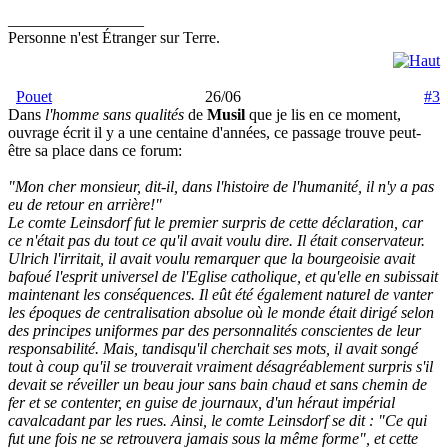
_________________
Personne n'est Étranger sur Terre.
Pouet
26/06
#3
Dans
l'homme sans qualités
de
Musil
que je lis en ce moment,
ouvrage écrit il y a une centaine d'années, ce passage trouve peut-
être sa place dans ce forum:
"Mon cher monsieur, dit-il, dans l'histoire de l'humanité, il n'y a pas
eu de retour en arrière!"
Le comte Leinsdorf fut le premier surpris de cette déclaration, car
ce n'était pas du tout ce qu'il avait voulu dire. Il était conservateur.
Ulrich l'irritait, il avait voulu remarquer que la bourgeoisie avait
bafoué l'esprit universel de l'Eglise catholique, et qu'elle en subissait
maintenant les conséquences. Il eût été également naturel de vanter
les époques de centralisation absolue où le monde était dirigé selon
des principes uniformes par des personnalités conscientes de leur
responsabilité. Mais, tandisqu'il cherchait ses mots, il avait songé
tout à coup qu'il se trouverait vraiment désagréablement surpris s'il
devait se réveiller un beau jour sans bain chaud et sans chemin de
fer et se contenter, en guise de journaux, d'un héraut impérial
cavalcadant par les rues. Ainsi, le comte Leinsdorf se dit : "Ce qui
fut une fois ne se retrouvera jamais sous la même forme", et cette