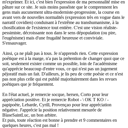
m'exprimer. Et ici, c'est bien l'expression de ma personnalité mise en
pâture sur ce site. Je suis moins passéiste que le comprennent les
gens mais aucunement ultra-moderniste-progressiste, la course en
avant vers de nouvelles normalités (expression très en vogue dans le
narratif covidien) conduisant à l'extrême au transhumanisme, à la
chosification de l'existence tout entière. C'est une vision réaliste-
pessimiste, décroissante non dans le sens dépopulation (ou pire,
l'eugénisme) mais d'une frugalité heureuse et conviviale.
S'ensauvager.
Ainsi, ça ne plaît pas à tous. Je n'apprends rien. Cette expression
poétique est à la marge, n'a pas la prétention de changer quoi que ce
soit, seulement exister comme un possible, loin de l'académisme
qu'apprécie beaucoup d'entre vous, ce qui n'est pas un jugement
péjoratif mais un fait. D'ailleurs, je lis peu de cette poésie et ce n'est
pas non plus celle qui est publié majoritairement dans les revues
poétiques que je fréquentent.
En l'état actuel, je remercie socque, hersen, Corto pour leur
appréciation positive. Et je remercie Robot - \ OK T KO / -
papipoète, Lebarde, Cyrill, Provençao pour leur appréciation
négative. J'apprécie la position relativement mesurée de
BlaseSaintLuc, un bon arbitre.
Et puis, toute réaction est bonne à prendre et 9 commentaires en
quelques heures, c'est pas mal !