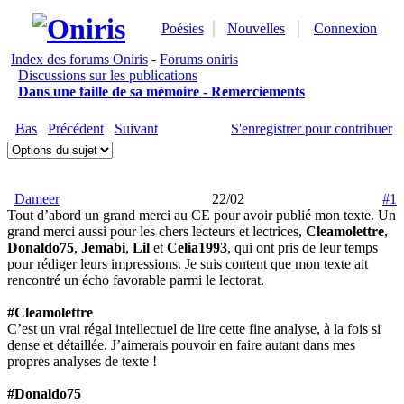
Poésies
Nouvelles
Connexion
Index des forums Oniris
-
Forums oniris
Discussions sur les publications
Dans une faille de sa mémoire - Remerciements
Bas
Précédent
Suivant
S'enregistrer pour contribuer
Dameer
22/02
#1
Tout d’abord un grand merci au CE pour avoir publié mon texte. Un
grand merci aussi pour les chers lecteurs et lectrices,
Cleamolettre
,
Donaldo75
,
Jemabi
,
Lil
et
Celia1993
, qui ont pris de leur temps
pour rédiger leurs impressions. Je suis content que mon texte ait
rencontré un écho favorable parmi le lectorat.
#Cleamolettre
C’est un vrai régal intellectuel de lire cette fine analyse, à la fois si
dense et détaillée. J’aimerais pouvoir en faire autant dans mes
propres analyses de texte !
#Donaldo75