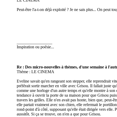
LE CINEMA
Peut-être l'a-t-on déjà exploité ? Je ne sais plus... On peut tou
_________________
Inspiration ou poésie...
Re : Des micro-nouvelles à thèmes, d'une semaine à l'autr
Thème : LE CINEMA
Eveline savait qu'en rangeant son stepper, elle reprendrait vi
préférait sortir marcher en ville avec Grisou. Il fallait juste qu
comme une horloge d'un autre temps et qu'elle montre à son chi
tendance à ouvrir la porte de sa maison pour que Grisou puisse
travers les grilles. Elle n'en avait pas honte, bien que, peut-
elle partait vraiment avec son chien, elle refermait le portillo
rond-point d'à côté, supposant qu'elle était dirigée vers elle. 
aussitôt. Si ça se trouve, on n'en a que pour Grisou.