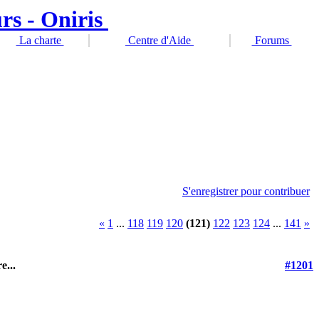
La charte
Centre d'Aide
Forums
S'enregistrer pour contribuer
«
1
...
118
119
120
(121)
122
123
124
...
141
»
e...
#1201