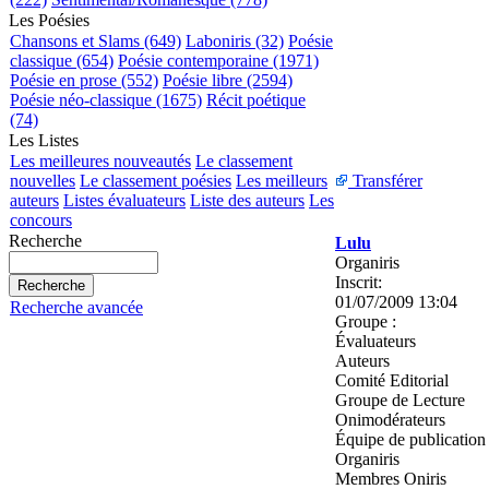
Les Poésies
Chansons et Slams (649)
Laboniris (32)
Poésie
classique (654)
Poésie contemporaine (1971)
Poésie en prose (552)
Poésie libre (2594)
Poésie néo-classique (1675)
Récit poétique
(74)
Les Listes
Les meilleures nouveautés
Le classement
nouvelles
Le classement poésies
Les meilleurs
Transférer
auteurs
Listes évaluateurs
Liste des auteurs
Les
concours
Recherche
Lulu
Organiris
Inscrit:
01/07/2009 13:04
Recherche avancée
Groupe :
Évaluateurs
Auteurs
Comité Editorial
Groupe de Lecture
Onimodérateurs
Équipe de publication
Organiris
Membres Oniris