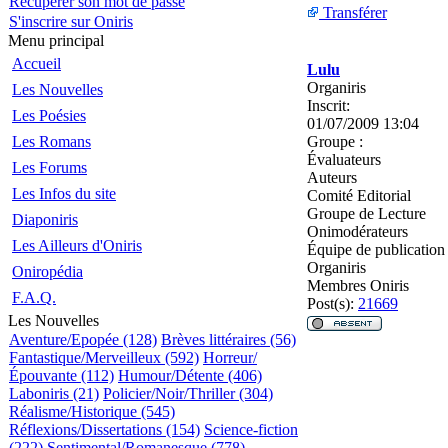
Récupérer son mot de passe
Transférer
S'inscrire sur Oniris
Menu principal
Accueil
Lulu
Organiris
Les Nouvelles
Inscrit:
Les Poésies
01/07/2009 13:04
Les Romans
Groupe :
Évaluateurs
Les Forums
Auteurs
Les Infos du site
Comité Editorial
Groupe de Lecture
Diaponiris
Onimodérateurs
Les Ailleurs d'Oniris
Équipe de publication
Organiris
Oniropédia
Membres Oniris
F.A.Q.
Post(s):
21669
Les Nouvelles
Aventure/Epopée (128)
Brèves littéraires (56)
Fantastique/Merveilleux (592)
Horreur/
Épouvante (112)
Humour/Détente (406)
Laboniris (21)
Policier/Noir/Thriller (304)
Réalisme/Historique (545)
Réflexions/Dissertations (154)
Science-fiction
(222)
Sentimental/Romanesque (778)