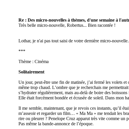
Re : Des micro-nouvelles à thèmes, d'une semaine à l'autr
Très belle micro-nouvelle, Robertus... Bien racontée !
Lothar, je n'ai pas tout saisi de votre dernière micro-nouvelle..
***
Thème : Cinéma
Solitairement
Un jour, peut-être une fin de matinée, j’ai fermé les volets et 
même trop chaud. L’ombre que je recherchais me permettrait d’é
s’hydrater régulièrement, mais au-delà de boire des boissons f
Elle était forcément bondée et écrasée de soleil. Dans mon ha
Il me semble, maintenant, que je revois ces instants, qu’il étai
m’asseoir et regarder un film… « Ma Ma » me tendait les bras. Je
rire ou pleurer ? Penelope Cruz apparut très vite comme un 
Pas même la bande-annonce de l’époque.