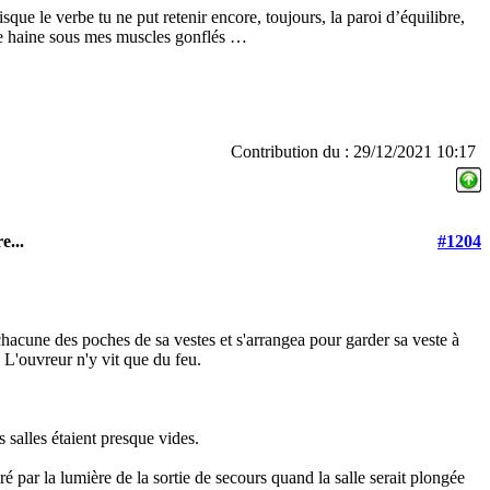
sque le verbe tu ne put retenir encore, toujours, la paroi d’équilibre,
é de haine sous mes muscles gonflés …
Contribution du : 29/12/2021 10:17
e...
#1204
chacune des poches de sa vestes et s'arrangea pour garder sa veste à
. L'ouvreur n'y vit que du feu.
es salles étaient presque vides.
iré par la lumière de la sortie de secours quand la salle serait plongée