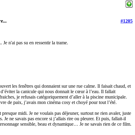
e...
#1205
. Je n'ai pas su en ressentir la trame.
ouvert les fenêtres qui donnaient sur une rue calme. Il faisait chaud, et
viter la canicule qui nous donnait le cœur à l’eau. Il fallait
raiches, je refusais catégoriquement d’aller à la piscine municipale.
vre de paix, j’avais mon cinéma cosy et choyé pour tout l’été.
t presque midi. Je ne voulais pas déjeuner, surtout ne rien avaler, juste
 ne savais pas encore si j’allais rire ou pleurer. Et puis, fallait-il
personnage sensible, beau et dynamique… Je ne savais rien de ce film.