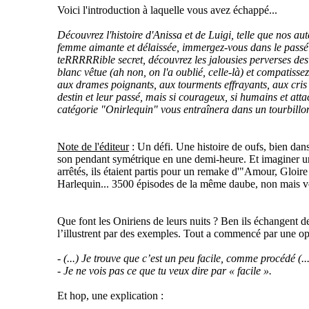
Voici l'introduction à laquelle vous avez échappé...
Découvrez l'histoire d'Anissa et de Luigi, telle que nos au
femme aimante et délaissée, immergez-vous dans le passé
teRRRRRible secret, découvrez les jalousies perverses des
blanc vêtue (ah non, on l'a oublié, celle-là) et compatiss
aux drames poignants, aux tourments effrayants, aux cris
destin et leur passé, mais si courageux, si humains et atta
catégorie "Onirlequin" vous entraînera dans un tourbillon
Note de l'éditeur
: Un défi. Une histoire de oufs, bien dans
son pendant symétrique en une demi-heure. Et imaginer une,
arrêtés, ils étaient partis pour un remake d'"Amour, Gloire
Harlequin... 3500 épisodes de la même daube, non mais v
Que font les Oniriens de leurs nuits ? Ben ils échangent de
l’illustrent par des exemples. Tout a commencé par une op
- (...) Je trouve que c’est un peu facile, comme procédé (..
- Je ne vois pas ce que tu veux dire par « facile ».
Et hop, une explication :