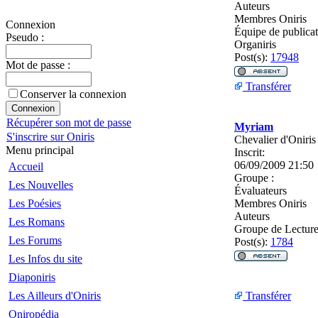
Auteurs
Membres Oniris
Connexion
Équipe de publica
Pseudo :
Organiris
Post(s):
17948
Mot de passe :
Transférer
Conserver la connexion
Récupérer son mot de passe
Myriam
S'inscrire sur Oniris
Chevalier d'Oniris
Menu principal
Inscrit:
06/09/2009 21:50
Accueil
Groupe :
Les Nouvelles
Évaluateurs
Les Poésies
Membres Oniris
Auteurs
Les Romans
Groupe de Lectur
Les Forums
Post(s):
1784
Les Infos du site
Diaponiris
Les Ailleurs d'Oniris
Transférer
Oniropédia