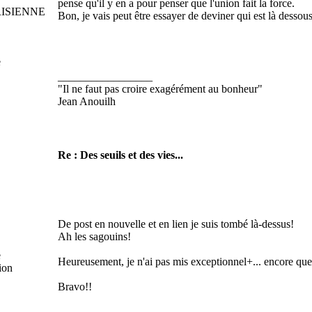
pense qu'il y en a pour penser que l'union fait la force.
ISIENNE
Bon, je vais peut être essayer de deviner qui est là dessous,
e
_________________
"Il ne faut pas croire exagérément au bonheur"
Jean Anouilh
Re : Des seuils et des vies...
De post en nouvelle et en lien je suis tombé là-dessus!
Ah les sagouins!
e
Heureusement, je n'ai pas mis exceptionnel+... encore que l
ion
Bravo!!