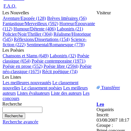
F.A.Q.
Les Nouvelles
Visiteur
Aventure/Epopée (128)
Brèves littéraires (56)
Fantastique/Merveilleux (592)
Horreur/Épouvante
(112)
Humour/Détente (406)
Laboniris (21)
Policier/Noir/Thriller (304)
Réalisme/Historique
(545)
Réflexions/Dissertations (154)
Science-
fiction (222)
Sentimental/Romanesque (778)
Les Poésies
Chansons et Slams (649)
Laboniris (32)
Poésie
classique (654)
Poésie contemporaine (1971)
Poésie en prose (552)
Poésie libre (2594)
Poésie
néo-classique (1675)
Récit poétique (74)
Les Listes
Les meilleures nouveautés
Le classement
Transférer
nouvelles
Le classement poésies
Les meilleurs
auteurs
Listes évaluateurs
Liste des auteurs
Les
concours
Recherche
Leo
Organiris
Inscrit:
03/08/2007 18:17
Recherche avancée
Groupe :
Primé concours