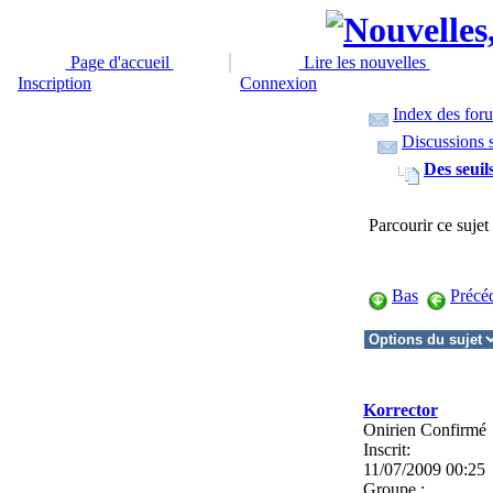
Page d'accueil
Lire les nouvelles
Inscription
Connexion
Index des for
Discussions s
Des seuils
Parcourir ce suje
Bas
Précé
Korrector
Onirien Confirmé
Inscrit:
11/07/2009 00:25
Groupe :