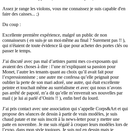
Assez je range les violons, vous me connaissez je suis capable d'en
faire des caisses... ;)
Du coup :
Excellente première expérience, malgré un public de non
connaisseurs ( en suis-je un moi-même au final ? Surement pas !! ),
qui n'étaient de toute évidence là que pour acheter des portes clés ou
passer le temps.
J’ai discuté avec pas mal d’artistes parmi mes co-exposants qui
avaient des choses à dire : l’une m’expliquant sa passion pour
Monet, l’autre les tenants quant au choix qu’il avait fait pour
l’expressionnisme ; une autre me confessa qu’elle peignait pour
oublier la perte de son mari adoré, une autre, qui était excellente
peintre et touchait même au surréalisme et avec qui nous n’avons
pas arrêté de papoté, m’a dit qu’elle m’enverrait ses nouvelles par
mail ( je lui ai parlé d’Oniris !! ), enfin bref du lourd.
J’ai pris contact avec une association qui s’appelle Corps&Art et qui
propose des séances de dessin à partir de vrais modèles, je suis
chaud patate et me suis inscrit à la news-letter pour y mettre une
patte en novembre. Je me suis régalé à croquer leurs modèles lors de
l’expo, dans mon style toujours. Je suis nul en dessin mais je