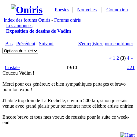
Poésies
Nouvelles
Connexion
Index des forums Oniris
-
Forums oniris
Les annonces
Exposition de dessins de Vadim
Bas
Précédent
Suivant
S'enregistrer pour contribuer
«
1
2
(3)
4
»
Cristale
19/10
#21
Coucou Vadim !
Merci pour ces généreux et bien sympathiques partages et bravo
pour ton expo !
J'habite trop loin de La Rochelle, environ 500 km, sinon je serais
venue avec grand plaisir pour rencontrer notre célèbre artiste onirien.
Encore bravo et tous mes voeux de réussite pour la suite ce week-
end