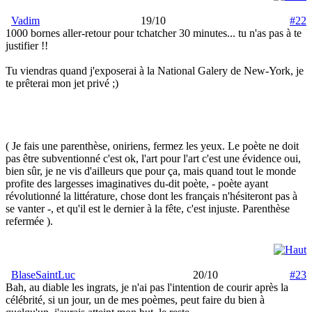
Vadim
19/10
#22
1000 bornes aller-retour pour tchatcher 30 minutes... tu n'as pas à te
justifier !!
Tu viendras quand j'exposerai à la National Galery de New-York, je
te prêterai mon jet privé ;)
( Je fais une parenthèse, oniriens, fermez les yeux. Le poète ne doit
pas être subventionné c'est ok, l'art pour l'art c'est une évidence oui,
bien sûr, je ne vis d'ailleurs que pour ça, mais quand tout le monde
profite des largesses imaginatives du-dit poète, - poète ayant
révolutionné la littérature, chose dont les français n'hésiteront pas à
se vanter -, et qu'il est le dernier à la fête, c'est injuste. Parenthèse
refermée ).
BlaseSaintLuc
20/10
#23
Bah, au diable les ingrats, je n'ai pas l'intention de courir après la
célébrité, si un jour, un de mes poèmes, peut faire du bien à