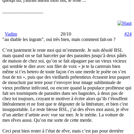
quelqu'un, j'aurais atteint mon but, le reste ...
_________________
Vadim
20/10
#24
"au diable les ingrats", oui très bien, mais comment fait-on ?
C’est justement le reste moi qui m’emmerde. Je suis désolé BSL
mais quand on se fait harceler par des parasites jusqu’à deux pâtés
de maison de chez soi, qu’on se fait alpaguer par un vieux vicieux
qui semble te dire avec son filet de voix « je te la carrerais bien
même si t’es hetero de toute façon t’es une merde le poète on s’en
fout de toi », puis que des vieillards prétentieux écrasent leur paquet
de mouchoir par terre pour t’envoyer leur image subliminale de
vieux profiteur infécond, ou encore quand la populace profiteuse qui
fait ses tourniquets de parasites dans ses bagnoles, à deux pas de
chez toi toujours, croyant te motiver à écrire alors qu’ils t’étouffent
littéralement et ne font que te dégouter de la littérature, et bien c'est
insupportable. Le reste blesse BSL, j’ai des rêves moi aussi, je rêve
d’un atelier d’artiste avec vue sur mer. Je le mérite. La voiture de
mes rêves aussi. Qu’on me sorte de cette merde.
Ceci peut bien rester à l’état de rêve, mais c’est pas pour derrière