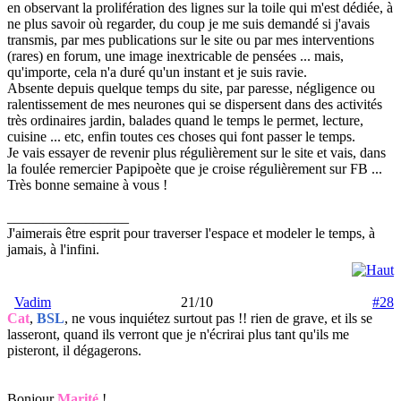
en observant la prolifération des lignes sur la toile qui m'est dédiée, à
ne plus savoir où regarder, du coup je me suis demandé si j'avais
transmis, par mes publications sur le site ou par mes interventions
(rares) en forum, une image inextricable de pensées ... mais,
qu'importe, cela n'a duré qu'un instant et je suis ravie.
Absente depuis quelque temps du site, par paresse, négligence ou
ralentissement de mes neurones qui se dispersent dans des activités
très ordinaires jardin, balades quand le temps le permet, lecture,
cuisine ... etc, enfin toutes ces choses qui font passer le temps.
Je vais essayer de revenir plus régulièrement sur le site et vais, dans
la foulée remercier Papipoète que je croise régulièrement sur FB ...
Très bonne semaine à vous !
_________________
J'aimerais être esprit pour traverser l'espace et modeler le temps, à
jamais, à l'infini.
Vadim
21/10
#28
Cat
,
BSL
, ne vous inquiétez surtout pas !! rien de grave, et ils se
lasseront, quand ils verront que je n'écrirai plus tant qu'ils me
pisteront, il dégagerons.
Bonjour
Marité
!