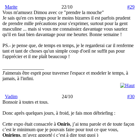
Marite
22/10
#29
Vous m'amusez Dimou avec ce "prendre la mouche"
Je sais qu'en ces temps pour le moins bizarres il est parfois prudent
de prendre mille précautions pour s'exprimer, surtout pour la gent
masculine ... mais si vous me connaissiez davantage vous sauriez
qu'il en faut bien davantage pour me heurter. Bonne semaine !
PS.- je pense que, de temps en temps, je le regarderai car il renferme
tant et tant de choses qu'un simple coup d'oeil ne suffit pas pour
l'apprécier et il me plaît beaucoup !
_________________
J'aimerais être esprit pour traverser l'espace et modeler le temps, à
jamais, à l'infini.
Vadim
24/10
#30
Bonsoir à toutes et tous.
Donc après quelques jours, à froid, je fais mon débriefing :
Cette expo était consacrée à
Oniris
, j’ai tenu parole et de toute façon
c’est le minimum que je pouvais faire pour tout ce que vous,
Oniriens
, m’avez apporté ( c’est à dire tout quoi )