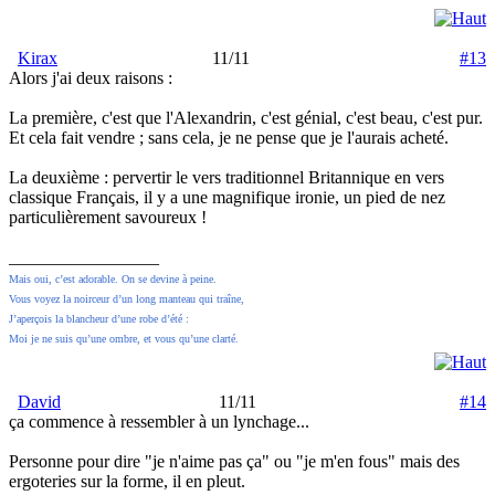
Kirax
11/11
#13
Alors j'ai deux raisons :
La première, c'est que l'Alexandrin, c'est génial, c'est beau, c'est pur.
Et cela fait vendre ; sans cela, je ne pense que je l'aurais acheté.
La deuxième : pervertir le vers traditionnel Britannique en vers
classique Français, il y a une magnifique ironie, un pied de nez
particulièrement savoureux !
_________________
Mais oui, c’est adorable. On se devine à peine.
Vous voyez la noirceur d’un long manteau qui traîne,
J’aperçois la blancheur d’une robe d’été :
Moi je ne suis qu’une ombre, et vous qu’une clarté.
David
11/11
#14
ça commence à ressembler à un lynchage...
Personne pour dire "je n'aime pas ça" ou "je m'en fous" mais des
ergoteries sur la forme, il en pleut.