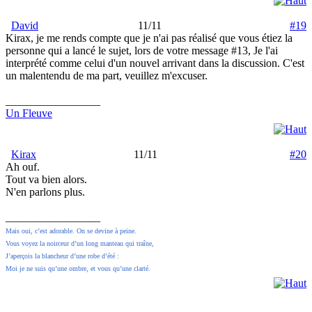
David
11/11
#19
Kirax, je me rends compte que je n'ai pas réalisé que vous étiez la
personne qui a lancé le sujet, lors de votre message #13, Je l'ai
interprété comme celui d'un nouvel arrivant dans la discussion. C'est
un malentendu de ma part, veuillez m'excuser.
_________________
Un Fleuve
Kirax
11/11
#20
Ah ouf.
Tout va bien alors.
N'en parlons plus.
_________________
Mais oui, c’est adorable. On se devine à peine.
Vous voyez la noirceur d’un long manteau qui traîne,
J’aperçois la blancheur d’une robe d’été :
Moi je ne suis qu’une ombre, et vous qu’une clarté.