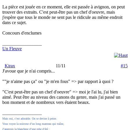
La pièce est jouée en ce moment, elle est passée à avignon, on peut
trouver des extraits. C'est peut-être pas un chef d'oeuvre, mais
j'espère que tous le monde ne sent pas le ridicule au même endroit
dans ce sujet.
Concours d'enclumes
_________________
Un Fleuve
Kirax
11/11
#15
J'avoue que je n'ai compris...
""je n'aime pas ça" ou "je m'en fous" => par rapport à quoi ?
"C'est peut-être pas un chef d'oeuvre" => moi je l'ai lu, j'ai bien
aimé. Peut être au niveau des canons du genre, mais j'ai passé un
bon moment et de nombreux vers étaient beaux.
_________________
Mais oui, c’est adorable. On se devine à peine.
Vous voyez la noirceur d’un long manteau qui traîne,
J’aperçois la blancheur d’une robe d’été :