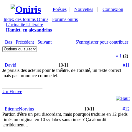
Poésies
Nouvelles
Connexion
Index des forums Oniris
-
Forums oniris
L'actualité Littéraire
Hamlet, en alexandrins
Bas
Précédent
Suivant
S'enregistrer pour contribuer
«
1
(2)
David
10/11
#11
Je parlais des acteurs pour le théâtre, de l'oralité, un texte correct
mais pas prononcé comme tel.
_________________
Un Fleuve
EtienneNorvins
10/11
#12
Pardon d'être un peu discordant, mais pourquoi traduire en 12 pieds
rimés un original en 10 syllabes sans rimes ? Ça alourdit
terriblement...