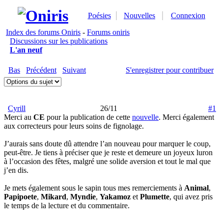
Poésies
Nouvelles
Connexion
Index des forums Oniris
-
Forums oniris
Discussions sur les publications
L'an neuf
Bas
Précédent
Suivant
S'enregistrer pour contribuer
Cyrill
26/11
#1
Merci au
CE
pour la publication de cette
nouvelle
. Merci également
aux correcteurs pour leurs soins de fignolage.
J’aurais sans doute dû attendre l’an nouveau pour marquer le coup,
peut-être. Je tiens à préciser que je reste et demeure un joyeux luron
à l’occasion des fêtes, malgré une solide aversion et tout le mal que
j’en dis.
Je mets également sous le sapin tous mes remerciements à
Animal
,
Papipoete
,
Mikard
,
Myndie
,
Yakamoz
et
Plumette
, qui avez pris
le temps de la lecture et du commentaire.