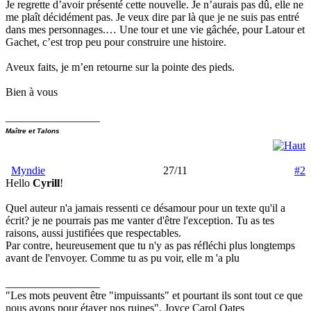
Je regrette d’avoir présenté cette nouvelle. Je n’aurais pas dû, elle ne
me plaît décidément pas. Je veux dire par là que je ne suis pas entré
dans mes personnages.… Une tour et une vie gâchée, pour Latour et
Gachet, c’est trop peu pour construire une histoire.
Aveux faits, je m’en retourne sur la pointe des pieds.
Bien à vous
_________________
Maître et Talons
Myndie
27/11
#2
Hello
Cyrill
!
Quel auteur n'a jamais ressenti ce désamour pour un texte qu'il a
écrit? je ne pourrais pas me vanter d'être l'exception. Tu as tes
raisons, aussi justifiées que respectables.
Par contre, heureusement que tu n'y as pas réfléchi plus longtemps
avant de l'envoyer. Comme tu as pu voir, elle m 'a plu
_________________
"Les mots peuvent être "impuissants" et pourtant ils sont tout ce que
nous avons pour étayer nos ruines". Joyce Carol Oates