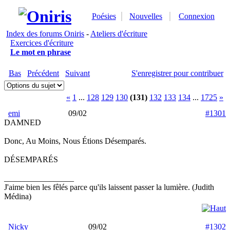
Poésies
Nouvelles
Connexion
Index des forums Oniris
-
Ateliers d'écriture
Exercices d'écriture
Le mot en phrase
Bas
Précédent
Suivant
S'enregistrer pour contribuer
«
1
...
128
129
130
(131)
132
133
134
...
1725
»
emi
09/02
#1301
DAMNED
Donc, Au Moins, Nous Étions Désemparés.
DÉSEMPARÉS
_________________
J'aime bien les fêlés parce qu'ils laissent passer la lumière. (Judith
Médina)
Nicky
09/02
#1302