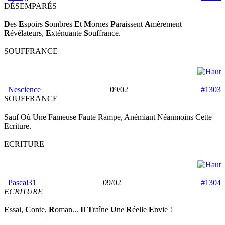
DÉSEMPARÉS
D
es
E
spoirs
S
ombres
E
t
M
ornes
P
araissent
A
mèrement
R
évélateurs,
E
xténuante
S
ouffrance.
SOUFFRANCE
Nescience
09/02
#1303
SOUFFRANCE
Sauf Où Une Fameuse Faute Rampe, Anémiant Néanmoins Cette
Ecriture.
ECRITURE
Pascal31
09/02
#1304
ECRITURE
E
ssai,
C
onte,
R
oman...
I
l
T
raîne
U
ne
R
éelle
E
nvie !