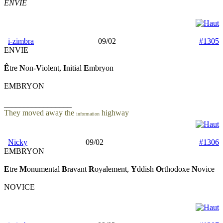
ENVIE
i-zimbra
09/02
#1305
ENVIE
Ê
tre
N
on-
V
iolent,
I
nitial
E
mbryon
EMBRYON
_________________
They moved away the
highway
information
Nicky
09/02
#1306
EMBRYON
E
tre
M
onumental
B
ravant
R
oyalement,
Y
ddish
O
rthodoxe
N
ovice
NOVICE