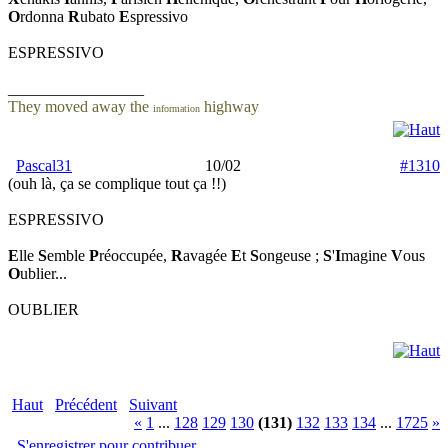
O
rdonna
R
ubato
E
spressivo
ESPRESSIVO
_________________
They moved away the
highway
information
Pascal31
10/02
#1310
(ouh là, ça se complique tout ça !!)
ESPRESSIVO
E
lle
S
emble
P
réoccupée,
R
avagée
E
t
S
ongeuse ;
S
'
I
magine
V
ous
O
ublier...
OUBLIER
Haut
Précédent
Suivant
«
1
...
128
129
130
(131)
132
133
134
...
1725
»
S'enregistrer pour contribuer