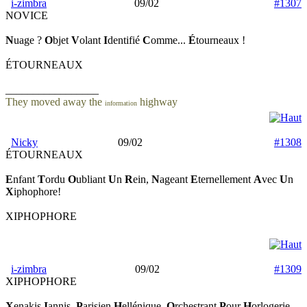
i-zimbra
09/02
#1307
NOVICE
N
uage ?
O
bjet
V
olant
I
dentifié
C
omme...
É
tourneaux !
ÉTOURNEAUX
_________________
They moved away the
highway
information
Nicky
09/02
#1308
ÉTOURNEAUX
E
nfant
T
ordu
O
ubliant
U
n
R
ein,
N
ageant
E
ternellement
A
vec
U
n
X
iphophore!
XIPHOPHORE
i-zimbra
09/02
#1309
XIPHOPHORE
X
enakis
I
annis,
P
arisien
H
ellénique,
O
rchestrant
P
our
H
orlogerie,