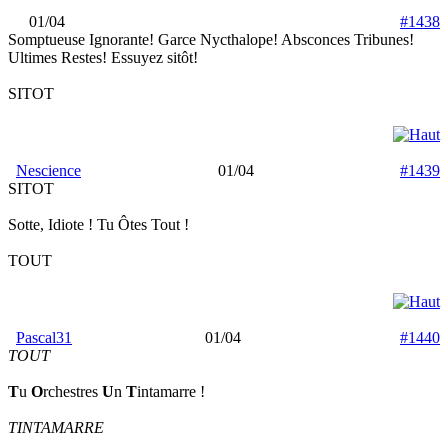
01/04
#1438
Somptueuse Ignorante! Garce Nycthalope! Absconces Tribunes!
Ultimes Restes! Essuyez sitôt!
SITOT
Nescience
01/04
#1439
SITOT
Sotte, Idiote ! Tu Ôtes Tout !
TOUT
Pascal31
01/04
#1440
TOUT
T
u
O
rchestres
U
n
T
intamarre !
TINTAMARRE