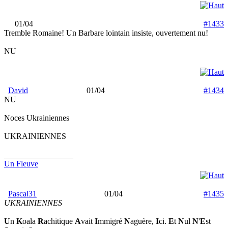
01/04
#1433
Tremble Romaine! Un Barbare lointain insiste, ouvertement nu!
NU
David
01/04
#1434
NU
Noces Ukrainiennes
UKRAINIENNES
_________________
Un Fleuve
Pascal31
01/04
#1435
UKRAINIENNES
U
n
K
oala
R
achitique
A
vait
I
mmigré
N
aguère,
I
ci.
E
t
N
ul
N
'
E
st