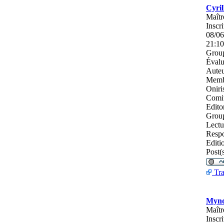
Cyril
Maîtr
Inscri
08/06
21:10
Group
Évalu
Auteu
Memb
Oniri
Comi
Editor
Grou
Lectu
Respo
Editi
Post(s
Tra
Mynd
Maîtr
Inscri