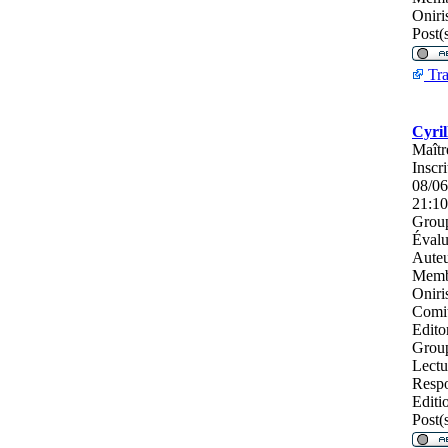
Oniri
Post(s
Tra
Cyril
Maîtr
Inscri
08/06
21:10
Group
Évalu
Auteu
Memb
Oniri
Comi
Editor
Grou
Lectu
Respo
Editi
Post(s