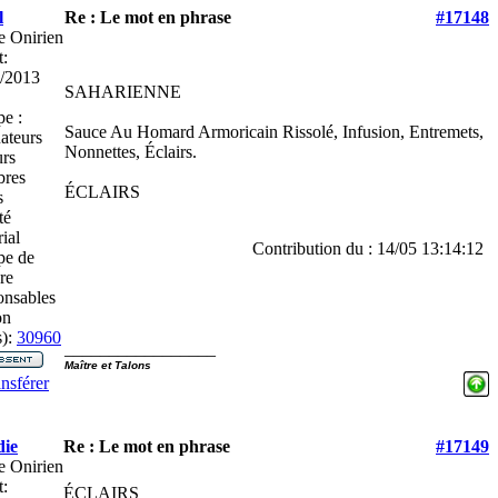
l
Re : Le mot en phrase
#17148
e Onirien
t:
/2013
SAHARIENNE
e :
Sauce Au Homard Armoricain Rissolé, Infusion, Entremets,
ateurs
Nonnettes, Éclairs.
rs
res
ÉCLAIRS
s
té
ial
Contribution du : 14/05 13:14:12
pe de
re
nsables
on
):
30960
_________________
Maître et Talons
nsférer
ie
Re : Le mot en phrase
#17149
e Onirien
t:
ÉCLAIRS