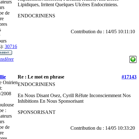
ateurs
Lipidiques, Irritent Quelques Ulcères Endocriniens.
rs
pe de
ENDOCRINIENS
re
res
s
Contribution du : 14/05 10:11:10
é
urs
):
30716
nsférer
lie
Re : Le mot en phrase
#17143
e Onirien
ENDOCRINIENS
t:
/2008
En Nous Disant Osez, Cyrill Réfute Inconsciemment Nos
Inhibitions En Nous Sponsorisant
ulouse
e :
SPONSORISANT
ateurs
rs
pe de
Contribution du : 14/05 10:33:20
re
res