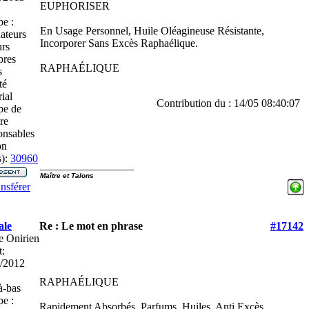
EUPHORISER
e :
En Usage Personnel, Huile Oléagineuse Résistante,
ateurs
Incorporer Sans Excès Raphaélique.
rs
res
RAPHAÉLIQUE
s
té
ial
Contribution du : 14/05 08:40:07
pe de
re
nsables
on
):
30960
_________________
Maître et Talons
nsférer
ale
Re : Le mot en phrase
#17142
e Onirien
t:
/2012
RAPHAÉLIQUE
-bas
e :
Rapidement Absorbés, Parfums, Huiles, Anti Excès