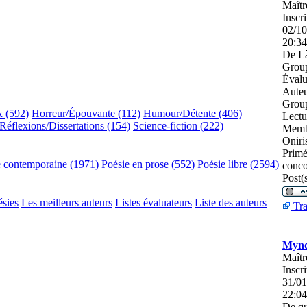
Maîtr
Inscri
02/10
20:34
De
Là
Group
Évalu
Auteu
Grou
x (592)
Horreur/Épouvante (112)
Humour/Détente (406)
Lectu
Réflexions/Dissertations (154)
Science-fiction (222)
Memb
Oniri
Prim
e contemporaine (1971)
Poésie en prose (552)
Poésie libre (2594)
conco
Post(s
ésies
Les meilleurs auteurs
Listes évaluateurs
Liste des auteurs
Tra
Mynd
Maîtr
Inscri
31/01
22:04
De
qu