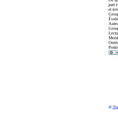
part e
et ter
Group
Évalu
Auteu
Grou
Lectu
Memb
Oniri
Post(s
Tra