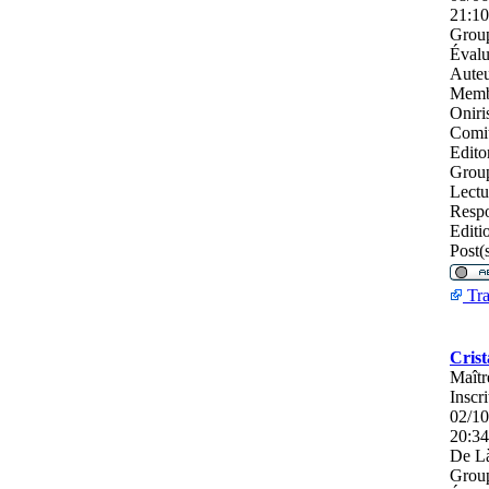
21:10
Group
Évalu
Auteu
Memb
Oniri
Comi
Editor
Grou
Lectu
Respo
Editi
Post(s
Tra
Crist
Maîtr
Inscri
02/10
20:34
De
Là
Group