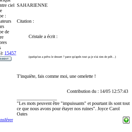
ntre ciel
SAHARIENNE
re
e :
ateurs
Citation :
rs
pe de
Cristale a écrit :
re
res
s
):
15457
(quelqu'un a prévu le dessert ? parce qu'après tout ça je n'ai rien de prêt...)
T'inquiète, fais comme moi, une omelette !
Contribution du : 14/05 12:57:43
_________________
"Les mots peuvent être "impuissants" et pourtant ils sont tout
ce que nous avons pour étayer nos ruines". Joyce Carol
Oates
nsférer