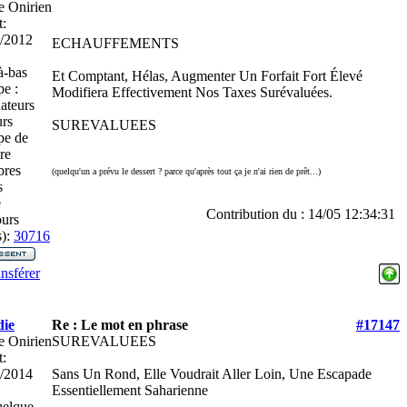
e Onirien
t:
/2012
ECHAUFFEMENTS
-bas
Et Comptant, Hélas, Augmenter Un Forfait Fort Élevé
e :
Modifiera Effectivement Nos Taxes Surévaluées.
ateurs
rs
SUREVALUEES
pe de
re
res
(quelqu'un a prévu le dessert ? parce qu'après tout ça je n'ai rien de prêt...)
s
é
Contribution du : 14/05 12:34:31
urs
):
30716
nsférer
ie
Re : Le mot en phrase
#17147
e Onirien
SUREVALUEES
t:
/2014
Sans Un Rond, Elle Voudrait Aller Loin, Une Escapade
Essentiellement Saharienne
elque