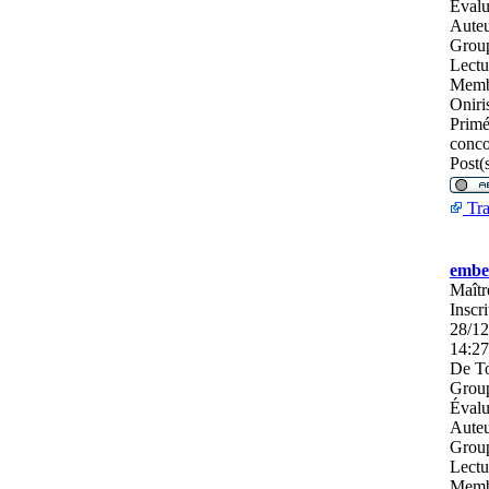
Évalu
Auteu
Grou
Lectu
Memb
Oniri
Prim
conco
Post(s
Tra
embel
Maîtr
Inscri
28/12
14:27
De
To
Group
Évalu
Auteu
Grou
Lectu
Memb