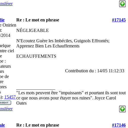
nsférer
ie
Re : Le mot en phrase
#17145
e Onirien
t:
NÉGLIGEABLE
/2014
N'Ecoutez Guère les Imbéciles, Guignols Effrontés;
elque
Apprenez Bien Les Echauffements
ntre ciel
re
ECHAUFFEMENTS
e :
ateurs
Contribution du : 14/05 11:12:33
rs
pe de
re
res
_________________
s
"Les mots peuvent être "impuissants" et pourtant ils sont tout
):
15457
ce que nous avons pour étayer nos ruines". Joyce Carol
Oates
nsférer
ale
Re : Le mot en phrase
#17146