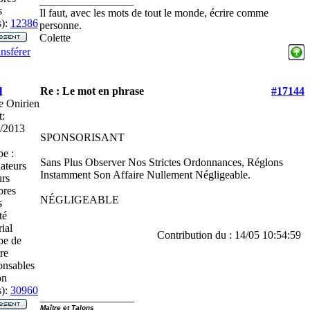
_________________
s
Il faut, avec les mots de tout le monde, écrire comme
):
12386
personne.
Colette
nsférer
l
Re : Le mot en phrase
#17144
e Onirien
t:
/2013
SPONSORISANT
e :
Sans Plus Observer Nos Strictes Ordonnances, Réglons
ateurs
Instamment Son Affaire Nullement Négligeable.
rs
res
NÉGLIGEABLE
s
té
ial
Contribution du : 14/05 10:54:59
pe de
re
nsables
on
):
30960
_________________
Maître et Talons