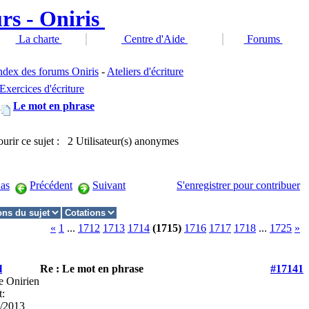
La charte
Centre d'Aide
Forums
ndex des forums Oniris
-
Ateliers d'écriture
Exercices d'écriture
Le mot en phrase
ourir ce sujet : 2 Utilisateur(s) anonymes
as
Précédent
Suivant
S'enregistrer pour contribuer
«
1
...
1712
1713
1714
(1715)
1716
1717
1718
...
1725
»
l
Re : Le mot en phrase
#17141
e Onirien
t:
/2013