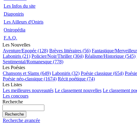
Les Infos du site
Diaponiris
Les Ailleurs d'Oniris
Oniropédia
F.A.Q.
Les Nouvelles
Aventure/Epopée (128)
Brèves littéraires (56)
Fantastique/Merveilleu
Laboniris (21)
Policier/Noir/Thriller (304)
Réalisme/Historique (545)
Sentimental/Romanesque (778)
Les Poésies
Chansons et Slams (649)
Laboniris (32)
Poésie classique (654)
Poési
Poésie néo-classique (1674)
Récit poétique (74)
Les Listes
Les meilleures nouveautés
Le classement nouvelles
Le classement po
Les concours
Recherche
Recherche avancée