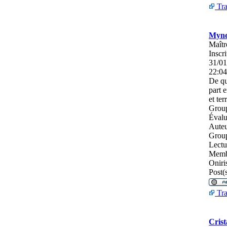
Tra
Mynd
Maîtr
Inscri
31/01
22:04
De
qu
part e
et ter
Group
Évalu
Auteu
Grou
Lectu
Memb
Oniri
Post(s
Tra
Crist