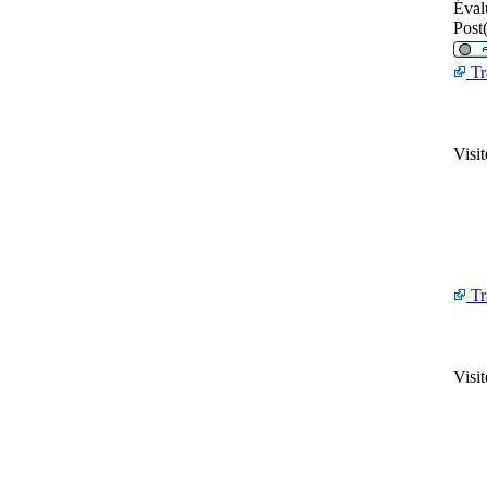
Éval
Post(
Tr
Visi
Tr
Visi