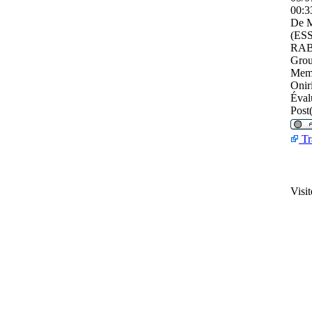
00:3
De
(ES
RAB
Grou
Mem
Onir
Éval
Post(
Tr
Visi