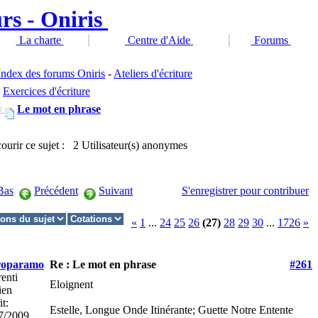
La charte
Centre d'Aide
Forums
Index des forums Oniris
-
Ateliers d'écriture
Exercices d'écriture
Le mot en phrase
ourir ce sujet : 2 Utilisateur(s) anonymes
Bas
Précédent
Suivant
S'enregistrer pour contribuer
«
1
...
24
25
26
(27)
28
29
30
...
1726
»
roparamo
Re : Le mot en phrase
#261
enti
Eloignent
ien
it:
Estelle, Longue Onde Itinérante; Guette Notre Entente
7/2009