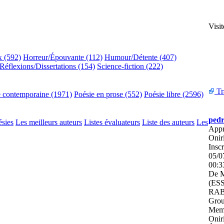
Visi
x (592)
Horreur/Épouvante (112)
Humour/Détente (407)
Réflexions/Dissertations (154)
Science-fiction (222)
Tr
e contemporaine (1971)
Poésie en prose (552)
Poésie libre (2596)
ped
ésies
Les meilleurs auteurs
Listes évaluateurs
Liste des auteurs
Les
Appr
Onir
Inscr
05/0
00:3
De
(ES
RAB
Grou
Mem
Onir