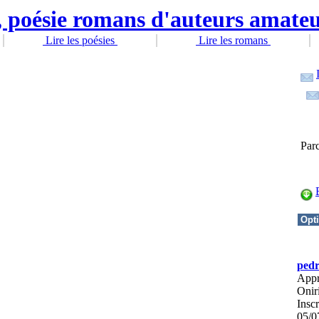
Lire les poésies
Lire les romans
Parc
ped
Appr
Onir
Inscr
05/0