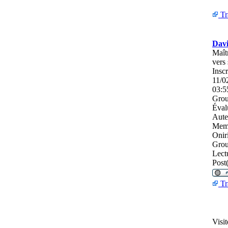
Tr
Dav
Maît
vers 
Inscr
11/0
03:5
Grou
Éval
Aute
Mem
Onir
Grou
Lect
Post(
Tr
Visi