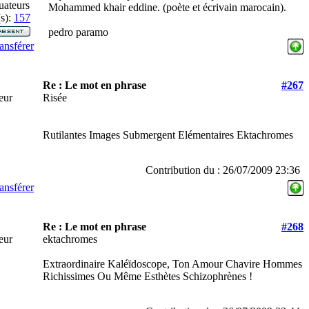
uateurs
Mohammed khair eddine. (poète et écrivain marocain).
s):
157
pedro paramo
ansférer
Re : Le mot en phrase
#267
teur
Risée
Rutilantes Images Submergent Elémentaires Ektachromes
Contribution du : 26/07/2009 23:36
ansférer
Re : Le mot en phrase
#268
teur
ektachromes
Extraordinaire Kaléïdoscope, Ton Amour Chavire Hommes
Richissimes Ou Même Esthètes Schizophrènes !