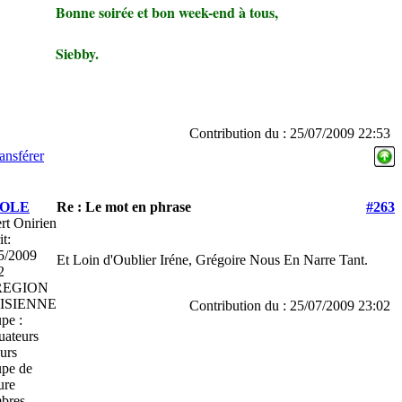
Bonne soirée et bon week-end à tous,
Siebby.
Contribution du : 25/07/2009 22:53
ansférer
COLE
Re : Le mot en phrase
#263
rt Onirien
it:
5/2009
Et Loin d'Oublier Iréne, Grégoire Nous En Narre Tant.
2
EGION
ISIENNE
Contribution du : 25/07/2009 23:02
pe :
uateurs
urs
pe de
ure
bres