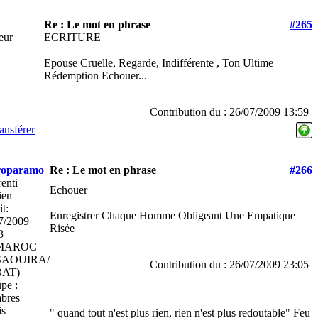
Re : Le mot en phrase
#265
teur
ECRITURE
Epouse Cruelle, Regarde, Indifférente , Ton Ultime
Rédemption Echouer...
Contribution du : 26/07/2009 13:59
ansférer
roparamo
Re : Le mot en phrase
#266
enti
Echouer
ien
it:
Enregistrer Chaque Homme Obligeant Une Empatique
7/2009
Risée
3
MAROC
SAOUIRA/
Contribution du : 26/07/2009 23:05
AT)
pe :
bres
_________________
is
" quand tout n'est plus rien, rien n'est plus redoutable" Feu