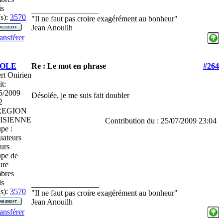
is
_________________
s):
3570
"Il ne faut pas croire exagérément au bonheur"
Jean Anouilh
ansférer
COLE
Re : Le mot en phrase
#264
rt Onirien
it:
5/2009
Désolée, je me suis fait doubler
2
EGION
ISIENNE
Contribution du : 25/07/2009 23:04
pe :
uateurs
urs
pe de
ure
bres
is
_________________
s):
3570
"Il ne faut pas croire exagérément au bonheur"
Jean Anouilh
ansférer