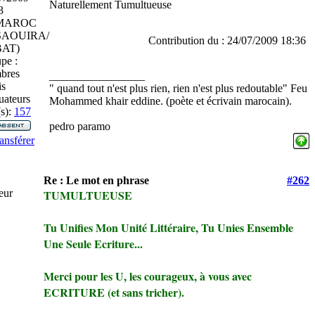
Naturellement Tumultueuse
3
MAROC
SAOUIRA/
Contribution du : 24/07/2009 18:36
AT)
pe :
bres
_________________
is
" quand tout n'est plus rien, rien n'est plus redoutable" Feu
uateurs
Mohammed khair eddine. (poète et écrivain marocain).
s):
157
pedro paramo
ansférer
Re : Le mot en phrase
#262
teur
TUMULTUEUSE
Tu Unifies Mon Unité Littéraire, Tu Unies Ensemble
Une Seule Ecriture...
Merci pour les U, les courageux, à vous avec
ECRITURE (et sans tricher).