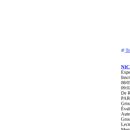
Tr
NI
Expe
Inscr
08/0
09:0
De
R
PAR
Grou
Éval
Aute
Grou
Lect
Mem