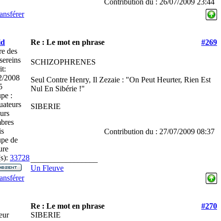
Contribution du : 26/07/2009 23:44
ansférer
id
Re : Le mot en phrase
#269
re des
sereins
SCHIZOPHRENES
it:
2/2008
Seul Contre Henry, Il Zezaie : "On Peut Heurter, Rien Est
5
Nul En Sibérie !"
pe :
uateurs
SIBERIE
urs
bres
is
Contribution du : 27/07/2009 08:37
pe de
ure
s):
33728
_________________
Un Fleuve
ansférer
Re : Le mot en phrase
#270
teur
SIBERIE