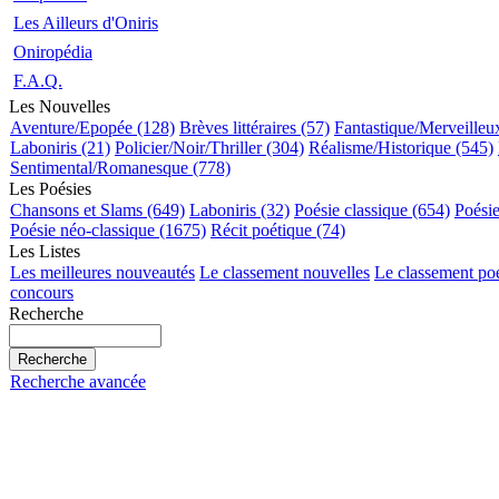
Les Ailleurs d'Oniris
Oniropédia
F.A.Q.
Les Nouvelles
Aventure/Epopée (128)
Brèves littéraires (57)
Fantastique/Merveilleu
Laboniris (21)
Policier/Noir/Thriller (304)
Réalisme/Historique (545)
Sentimental/Romanesque (778)
Les Poésies
Chansons et Slams (649)
Laboniris (32)
Poésie classique (654)
Poési
Poésie néo-classique (1675)
Récit poétique (74)
Les Listes
Les meilleures nouveautés
Le classement nouvelles
Le classement po
concours
Recherche
Recherche avancée