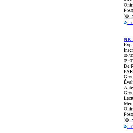
Onir
Post(
Tr
NI
Expe
Inscr
08/0
09:0
De
R
PAR
Grou
Éval
Aute
Grou
Lect
Mem
Onir
Post(
Tr