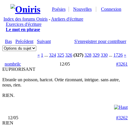
Poésies
Nouvelles
Connexion
Index des forums Oniris
-
Ateliers d'écriture
Exercices d'écriture
Le mot en phrase
Bas
Précédent
Suivant
S'enregistrer pour contribuer
«
1
...
324
325
326
(327)
328
329
330
...
1726
»
nombrilc
12/05
#3261
EUPHORISANT
Ebranle un poisson, haricot. Ortie rizonnant, intrigue. sans autre,
nous, rien.
RIEN.
12/05
#3262
RIEN