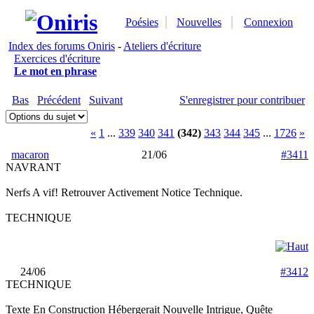
Poésies
Nouvelles
Connexion
Index des forums Oniris
-
Ateliers d'écriture
Exercices d'écriture
Le mot en phrase
Bas
Précédent
Suivant
S'enregistrer pour contribuer
«
1
...
339
340
341
(342)
343
344
345
...
1726
»
macaron
21/06
#3411
NAVRANT
Nerfs A vif! Retrouver Activement Notice Technique.
TECHNIQUE
24/06
#3412
TECHNIQUE
Texte En Construction Hébergerait Nouvelle Intrigue, Quête