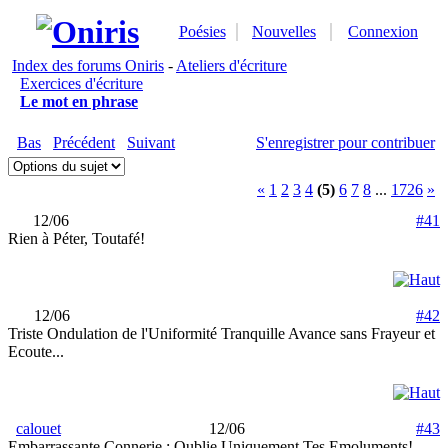
Poésies
Nouvelles
Connexion
Index des forums Oniris
-
Ateliers d'écriture
Exercices d'écriture
Le mot en phrase
Bas
Précédent
Suivant
S'enregistrer pour contribuer
«
1
2
3
4
(5)
6
7
8
...
1726
»
12/06
#41
Rien à Péter, Toutafé!
12/06
#42
Triste Ondulation de l'Uniformité Tranquille Avance sans Frayeur et
Ecoute...
calouet
12/06
#43
Embarrassante Connerie : Oublie Uniquement Tes Emoluments!