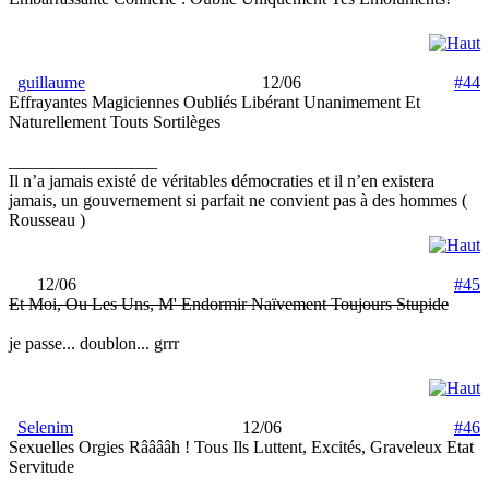
guillaume
12/06
#44
Effrayantes Magiciennes Oubliés Libérant Unanimement Et
Naturellement Touts Sortilèges
_________________
Il n’a jamais existé de véritables démocraties et il n’en existera
jamais, un gouvernement si parfait ne convient pas à des hommes (
Rousseau )
12/06
#45
Et Moi, Ou Les Uns, M' Endormir Naïvement Toujours Stupide
je passe... doublon... grrr
Selenim
12/06
#46
Sexuelles Orgies Rââââh ! Tous Ils Luttent, Excités, Graveleux Etat
Servitude