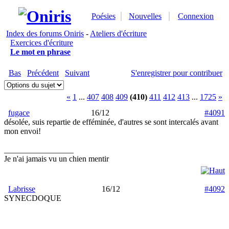
Poésies
Nouvelles
Connexion
Index des forums Oniris
-
Ateliers d'écriture
Exercices d'écriture
Le mot en phrase
Bas
Précédent
Suivant
S'enregistrer pour contribuer
«
1
...
407
408
409
(410)
411
412
413
...
1725
»
fugace
16/12
#4091
désolée, suis repartie de efféminée, d'autres se sont intercalés avant
mon envoi!
_________________
Je n'ai jamais vu un chien mentir
Labrisse
16/12
#4092
SYNECDOQUE