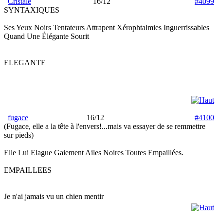
Cristale
16/12
#4099
SYNTAXIQUES
Ses Yeux Noirs Tentateurs Attrapent Xérophtalmies Inguerrissables
Quand Une Élégante Sourit
ELEGANTE
fugace
16/12
#4100
(Fugace, elle a la tête à l'envers!...mais va essayer de se remmettre
sur pieds)
Elle Lui Elague Gaiement Ailes Noires Toutes Empaillées.
EMPAILLEES
_________________
Je n'ai jamais vu un chien mentir