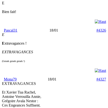
E
Bien fait!
Pascal31
18/01
#4326
E
E
xtravagances !
EXTRAVAGANCES
(Gniark gniark gniark !)
Mona79
18/01
#4327
EXTRAVAGANCES
Et Xavier Tua Rachel,
Antoine Verrouilla Annie,
Grégoire Avala Nestor :
Ces Engeances Suffisent.