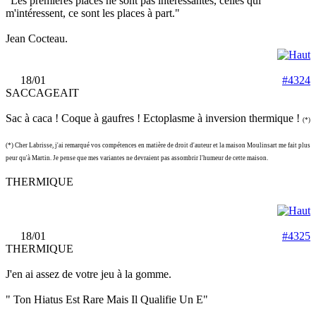
"Les premières places ne sont pas intéressantes, celles qui
m'intéressent, ce sont les places à part."
Jean Cocteau.
18/01
#4324
SACCAGEAIT
Sac à caca ! Coque à gaufres ! Ectoplasme à inversion thermique !
(*)
(*) Cher Labrisse, j'ai remarqué vos compétences en matière de droit d'auteur et la maison Moulinsart me fait plus
peur qu'à Martin. Je pense que mes variantes ne devraient pas assombrir l'humeur de cette maison.
THERMIQUE
18/01
#4325
THERMIQUE
J'en ai assez de votre jeu à la gomme.
" Ton Hiatus Est Rare Mais Il Qualifie Un E"