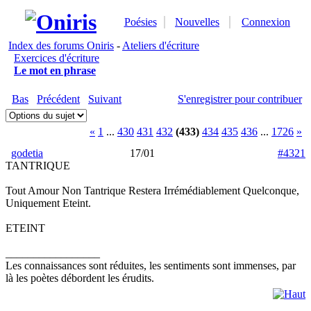
Poésies
Nouvelles
Connexion
Index des forums Oniris
-
Ateliers d'écriture
Exercices d'écriture
Le mot en phrase
Bas
Précédent
Suivant
S'enregistrer pour contribuer
«
1
...
430
431
432
(433)
434
435
436
...
1726
»
godetia
17/01
#4321
TANTRIQUE
Tout Amour Non Tantrique Restera Irrémédiablement Quelconque,
Uniquement Eteint.
ETEINT
_________________
Les connaissances sont réduites, les sentiments sont immenses, par
là les poètes débordent les érudits.