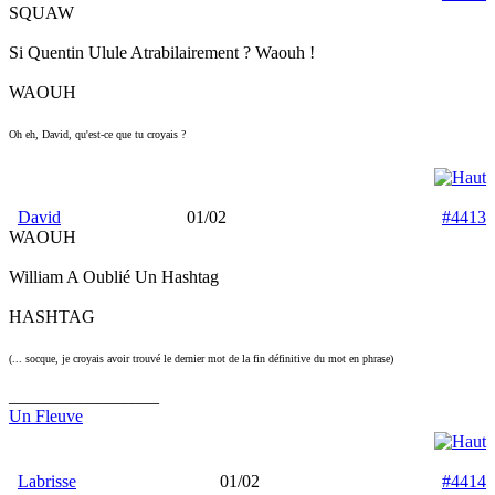
SQUAW
Si Quentin Ulule Atrabilairement ? Waouh !
WAOUH
Oh eh, David, qu'est-ce que tu croyais ?
David
01/02
#4413
WAOUH
William A Oublié Un Hashtag
HASHTAG
(... socque, je croyais avoir trouvé le dernier mot de la fin définitive du mot en phrase)
_________________
Un Fleuve
Labrisse
01/02
#4414