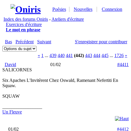
Poésies
Nouvelles
Connexion
Index des forums Oniris
-
Ateliers d'écriture
Exercices d'écriture
Le mot en phrase
Bas
Précédent
Suivant
S'enregistrer pour contribuer
«
1
...
439
440
441
(442)
443
444
445
...
1726
»
David
01/02
#4411
SALICORNES
Six Apaches L'Invitèrent Chez Oswald, Ramenant Nefertiti En
Squaw.
SQUAW
_________________
Un Fleuve
01/02
#4412