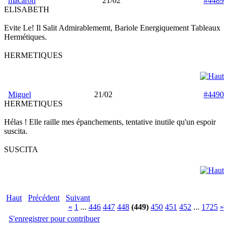
macaron
21/02
#4489
ELISABETH
Evite Le! Il Salit Admirablememt, Bariole Energiquement Tableaux
Hermétiques.
HERMETIQUES
Miguel
21/02
#4490
HERMETIQUES
Hélas ! Elle raille mes épanchements, tentative inutile qu'un espoir
suscita.
SUSCITA
Haut
Précédent
Suivant
«
1
...
446
447
448
(449)
450
451
452
...
1725
»
S'enregistrer pour contribuer