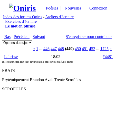
Poésies
Nouvelles
Connexion
Index des forums Oniris
-
Ateliers d'écriture
Exercices d'écriture
Le mot en phrase
Bas
Précédent
Suivant
S'enregistrer pour contribuer
«
1
...
446
447
448
(449)
450
451
452
...
1725
»
Labrisse
18/02
#4481
laisse on joue ton ebat (faut dire qu'on en a pas souvent héhé...des ebats)
EBATS
Erytémiquement Brandon Avait Trente Scrofules
SCROFULES
_________________