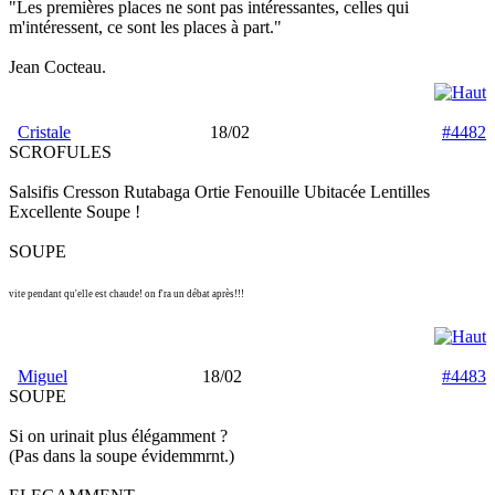
"Les premières places ne sont pas intéressantes, celles qui
m'intéressent, ce sont les places à part."
Jean Cocteau.
Cristale
18/02
#4482
SCROFULES
Salsifis Cresson Rutabaga Ortie Fenouille Ubitacée Lentilles
Excellente Soupe !
SOUPE
vite pendant qu'elle est chaude! on f'ra un débat après!!!
Miguel
18/02
#4483
SOUPE
Si on urinait plus élégamment ?
(Pas dans la soupe évidemmrnt.)