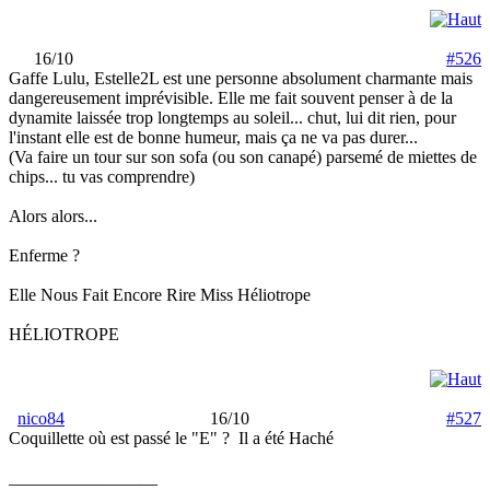
16/10
#526
Gaffe Lulu, Estelle2L est une personne absolument charmante mais
dangereusement imprévisible. Elle me fait souvent penser à de la
dynamite laissée trop longtemps au soleil... chut, lui dit rien, pour
l'instant elle est de bonne humeur, mais ça ne va pas durer...
(Va faire un tour sur son sofa (ou son canapé) parsemé de miettes de
chips... tu vas comprendre)
Alors alors...
Enferme ?
Elle Nous Fait Encore Rire Miss Héliotrope
HÉLIOTROPE
nico84
16/10
#527
Coquillette où est passé le "E" ?
Il a été Haché
_________________