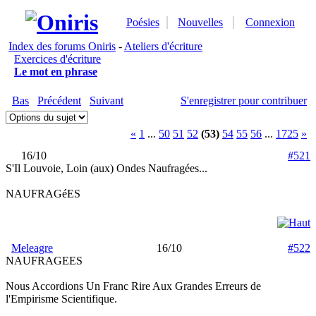
Poésies
Nouvelles
Connexion
Index des forums Oniris
-
Ateliers d'écriture
Exercices d'écriture
Le mot en phrase
Bas
Précédent
Suivant
S'enregistrer pour contribuer
«
1
...
50
51
52
(53)
54
55
56
...
1725
»
16/10
#521
S'Il Louvoie, Loin (aux) Ondes Naufragées...
NAUFRAGéES
Meleagre
16/10
#522
NAUFRAGEES
Nous Accordions Un Franc Rire Aux Grandes Erreurs de
l'Empirisme Scientifique.