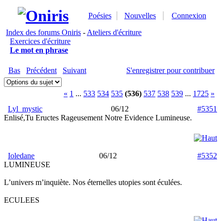
Poésies
Nouvelles
Connexion
Index des forums Oniris
-
Ateliers d'écriture
Exercices d'écriture
Le mot en phrase
Bas
Précédent
Suivant
S'enregistrer pour contribuer
«
1
...
533
534
535
(536)
537
538
539
...
1725
»
Lyl_mystic
06/12
#5351
Enlisé,Tu Eructes Rageusement Notre Evidence Lumineuse.
Ioledane
06/12
#5352
LUMINEUSE
L’univers m’inquiète. Nos éternelles utopies sont éculées.
ECULEES