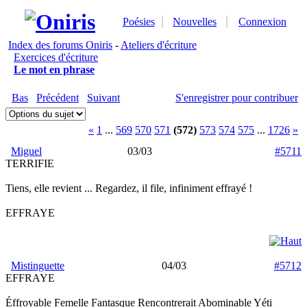
Poésies
Nouvelles
Connexion
Index des forums Oniris
-
Ateliers d'écriture
Exercices d'écriture
Le mot en phrase
Bas
Précédent
Suivant
S'enregistrer pour contribuer
«
1
...
569
570
571
(572)
573
574
575
...
1726
»
Miguel
03/03
#5711
TERRIFIE
Tiens, elle revient ... Regardez, il file, infiniment effrayé !
EFFRAYE
Mistinguette
04/03
#5712
EFFRAYE
Éffroyable Femelle Fantasque Rencontrerait Abominable Yéti