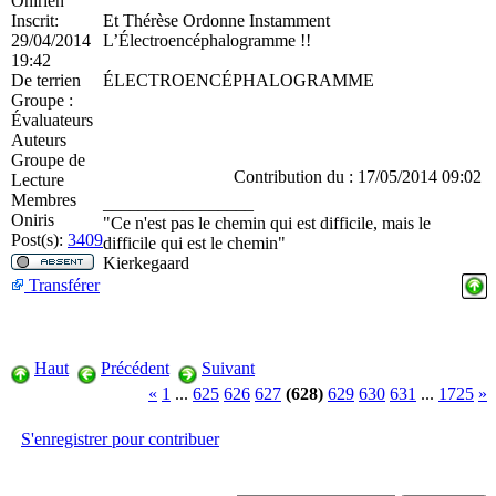
Onirien
Inscrit:
Et Thérèse Ordonne Instamment
29/04/2014
L’Électroencéphalogramme !!
19:42
De
terrien
ÉLECTROENCÉPHALOGRAMME
Groupe :
Évaluateurs
Auteurs
Groupe de
Contribution du : 17/05/2014 09:02
Lecture
Membres
_________________
Oniris
"Ce n'est pas le chemin qui est difficile, mais le
Post(s):
3409
difficile qui est le chemin"
Kierkegaard
Transférer
Haut
Précédent
Suivant
«
1
...
625
626
627
(628)
629
630
631
...
1725
»
S'enregistrer pour contribuer