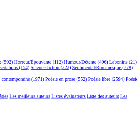
x (592)
Horreur/Épouvante (112)
Humour/Détente (406)
Laboniris (21)
sertations (154)
Science-fiction (222)
Sentimental/Romanesque (778)
e contemporaine (1971)
Poésie en prose (552)
Poésie libre (2594)
Poési
ésies
Les meilleurs auteurs
Listes évaluateurs
Liste des auteurs
Les