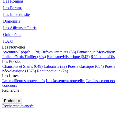
Les Romans
Les Forums
Les Infos du site
Diaponiris
Les Ailleurs d'Oniris
Oniropédia
F.A.Q.
Les Nouvelles
Aventure/Epopée (128)
Brèves littéraires (56)
Fantastique/Merveilleu
Policier/Noir/Thriller (304)
Réalisme/Historique (545)
Réflexions/Dis
Les Poésies
Chansons et Slams (649)
Laboniris (32)
Poésie classique (654)
Poési
néo-classique (1675)
Récit poétique (74)
Les Listes
Les meilleures nouveautés
Le classement nouvelles
Le classement po
concours
Recherche
Recherche avancée