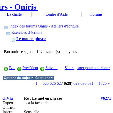
La charte
Centre d'Aide
Forums
Index des forums Oniris
-
Ateliers d'écriture
Exercices d'écriture
Le mot en phrase
Parcourir ce sujet : 1 Utilisateur(s) anonymes
Bas
Précédent
Suivant
S'enregistrer pour contribuer
«
1
...
625
626
627
(628)
629
630
631
...
1725
»
chVlu
Re : Le mot en phrase
#6271
Expert
1- à la façon de
Onirien
Inscrit:
Sensuelle