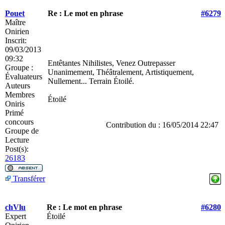
Pouet
Re : Le mot en phrase
#6279
Maître
Onirien
Inscrit:
09/03/2013
09:32
Entêtantes Nihilistes, Venez Outrepasser
Groupe :
Unanimement, Théâtralement, Artistiquement,
Évaluateurs
Nullement... Terrain Étoilé.
Auteurs
Membres
Étoilé
Oniris
Primé
concours
Contribution du : 16/05/2014 22:47
Groupe de
Lecture
Post(s):
26183
Transférer
chVlu
Re : Le mot en phrase
#6280
Expert
Étoilé