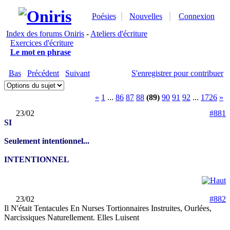
Poésies
Nouvelles
Connexion
Index des forums Oniris
-
Ateliers d'écriture
Exercices d'écriture
Le mot en phrase
Bas
Précédent
Suivant
S'enregistrer pour contribuer
«
1
...
86
87
88
(89)
90
91
92
...
1726
»
23/02
#881
SI
Seulement intentionnel...
INTENTIONNEL
23/02
#882
Il N'était Tentacules En Nurses Tortionnaires Instruites, Ourlées,
Narcissiques Naturellement. Elles Luisent