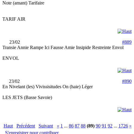
Note (amant) Tarifaire
TARIF AIR
23/02
#889
Transie Annie Rampe Ici Fausse Amie Insipide Restreinte Envol
ENVOL
23/02
#890
En Nivelant (les) Vivissisitudes On (haie) Léger
LES JETS (Basse Savoie)
Haut
Précédent
Suivant
«
1
...
86
87
88
(89)
90
91
92
...
1726
»
S'enregistrer pour contribuer