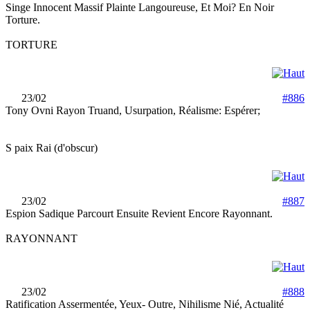
Singe Innocent Massif Plainte Langoureuse, Et Moi? En Noir
Torture.
TORTURE
23/02
#886
Tony Ovni Rayon Truand, Usurpation, Réalisme: Espérer;
S paix Rai (d'obscur)
23/02
#887
Espion Sadique Parcourt Ensuite Revient Encore Rayonnant.
RAYONNANT
23/02
#888
Ratification Assermentée, Yeux- Outre, Nihilisme Nié, Actualité