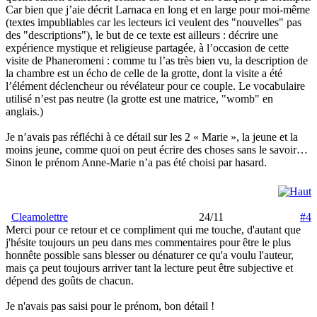
Car bien que j’aie décrit Larnaca en long et en large pour moi-même
(textes impubliables car les lecteurs ici veulent des "nouvelles" pas
des "descriptions"), le but de ce texte est ailleurs : décrire une
expérience mystique et religieuse partagée, à l’occasion de cette
visite de Phaneromeni : comme tu l’as très bien vu, la description de
la chambre est un écho de celle de la grotte, dont la visite a été
l’élément déclencheur ou révélateur pour ce couple. Le vocabulaire
utilisé n’est pas neutre (la grotte est une matrice, "womb" en
anglais.)
Je n’avais pas réfléchi à ce détail sur les 2 « Marie », la jeune et la
moins jeune, comme quoi on peut écrire des choses sans le savoir…
Sinon le prénom Anne-Marie n’a pas été choisi par hasard.
Cleamolettre
24/11
#4
Merci pour ce retour et ce compliment qui me touche, d'autant que
j'hésite toujours un peu dans mes commentaires pour être le plus
honnête possible sans blesser ou dénaturer ce qu'a voulu l'auteur,
mais ça peut toujours arriver tant la lecture peut être subjective et
dépend des goûts de chacun.
Je n'avais pas saisi pour le prénom, bon détail !