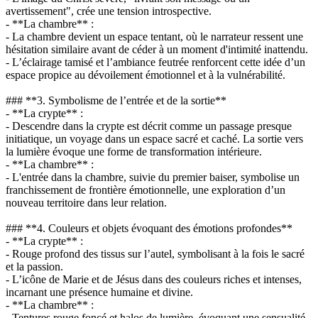
avertissement", crée une tension introspective.
- **La chambre** :
- La chambre devient un espace tentant, où le narrateur ressent une
hésitation similaire avant de céder à un moment d'intimité inattendu.
- L’éclairage tamisé et l’ambiance feutrée renforcent cette idée d’un
espace propice au dévoilement émotionnel et à la vulnérabilité.
### **3. Symbolisme de l’entrée et de la sortie**
- **La crypte** :
- Descendre dans la crypte est décrit comme un passage presque
initiatique, un voyage dans un espace sacré et caché. La sortie vers
la lumière évoque une forme de transformation intérieure.
- **La chambre** :
- L'entrée dans la chambre, suivie du premier baiser, symbolise un
franchissement de frontière émotionnelle, une exploration d’un
nouveau territoire dans leur relation.
### **4. Couleurs et objets évoquant des émotions profondes**
- **La crypte** :
- Rouge profond des tissus sur l’autel, symbolisant à la fois le sacré
et la passion.
- L’icône de Marie et de Jésus dans des couleurs riches et intenses,
incarnant une présence humaine et divine.
- **La chambre** :
- Tentures rouge foncé et halos de lumière, évoquant une sensualité