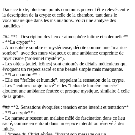
Dans ce texte, plusieurs points communs peuvent être relevés entre
la description de
la crypte
et celle de
la chambre
, tant dans le
vocabulaire que dans les insinuations. Voici une analyse des
parallèles :
### **1. Description des lieux : atmosphère intime et solennelle**
- **La crypte** :
- Atmosphère sombre et mystérieuse, décrite comme une "matrice
sombre", avec des murs visqueux et une ambiance empreinte de
mysticisme ("solennel mystère").
- Les objets (autel, icônes) sont entourés de détails méticuleux qui
évoquent un respect sacré et une beauté simple mais marquante.
- **La chambre** :
- Elle est "fraîche et humide", rappelant la sensation de la crypte.
- Les "tentures rouge foncé" et les "halos de lumière tamisée"
ajoutent une ambiance feutrée et presque mystique, similaire à celle
de la grotte.
### **2. Sensations évoquées : tension entre interdit et tentation**
- **La crypte** :
- Le narrateur ressent un malaise mêlé de fascination dans ce lieu
sacré, comme en entrant dans un espace interdit ou réservé à des
initiés.
- L'image du Christ sévère, "livrant son message ou un