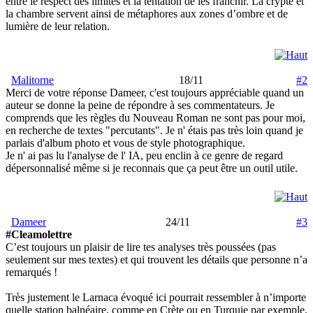
entre le respect des limites et la tentation de les franchir. La crypte et
la chambre servent ainsi de métaphores aux zones d’ombre et de
lumière de leur relation.
Malitorne
18/11
#2
Merci de votre réponse Dameer, c'est toujours appréciable quand un
auteur se donne la peine de répondre à ses commentateurs. Je
comprends que les règles du Nouveau Roman ne sont pas pour moi,
en recherche de textes "percutants". Je n' étais pas très loin quand je
parlais d'album photo et vous de style photographique.
Je n' ai pas lu l'analyse de l' IA, peu enclin à ce genre de regard
dépersonnalisé même si je reconnais que ça peut être un outil utile.
Dameer
24/11
#3
#Cleamolettre
C’est toujours un plaisir de lire tes analyses très poussées (pas
seulement sur mes textes) et qui trouvent les détails que personne n’a
remarqués !
Très justement le Larnaca évoqué ici pourrait ressembler à n’importe
quelle station balnéaire, comme en Crète ou en Turquie par exemple.