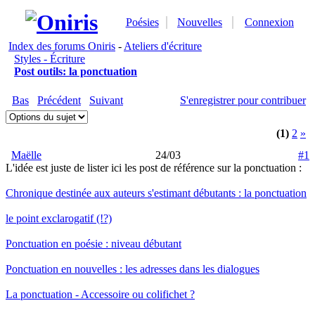
Poésies
Nouvelles
Connexion
Index des forums Oniris
-
Ateliers d'écriture
Styles - Écriture
Post outils: la ponctuation
Bas
Précédent
Suivant
S'enregistrer pour contribuer
(1)
2
»
Maëlle
24/03
#1
L'idée est juste de lister ici les post de référence sur la ponctuation :
Chronique destinée aux auteurs s'estimant débutants : la ponctuation
le point exclarogatif (!?)
Ponctuation en poésie : niveau débutant
Ponctuation en nouvelles : les adresses dans les dialogues
La ponctuation - Accessoire ou colifichet ?