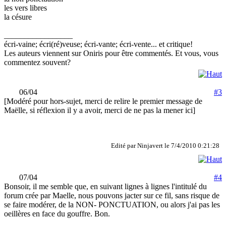
les vers libres
la césure
_________________
écri-vaine; écri(ré)veuse; écri-vante; écri-vente... et critique!
Les auteurs viennent sur Oniris pour être commentés. Et vous, vous
commentez souvent?
06/04
#3
[Modéré pour hors-sujet, merci de relire le premier message de
Maëlle, si réflexion il y a avoir, merci de ne pas la mener ici]
Edité par Ninjavert le 7/4/2010 0:21:28
07/04
#4
Bonsoir, il me semble que, en suivant lignes à lignes l'intitulé du
forum crée par Maelle, nous pouvons jacter sur ce fil, sans risque de
se faire modérer, de la NON- PONCTUATION, ou alors j'ai pas les
oeillères en face du gouffre. Bon.