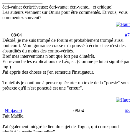
_________________
écri-vaine; écri(ré)veuse; écri-vante; écri-vente... et critique!
Les auteurs viennent sur Oniris pour être commentés. Et vous, vous
commentez souvent?
08/04
#7
Désolé, je me suis trompé de forum et probablement trompé aussi
tout court. Mon ignorance crasse m'a poussé à écrire si ce n'est des
absurdités du moins des contre-vérités.
Bref mes interventions n'ont que fort peu d'intérêt.
En revanche les explications de Léo, si. (Comme je lui ai signifié par
mp.)
J'ai appris des choses et j'en remercie l'instigateur.
Toutefois je continue à penser qu'écarter un texte de la "poésie" sous
prétexte qu'il n'est ponctué est une "erreur".
Ninjavert
08/04
#8
Fait Maëlle.
J'ai également intégré le lien du sujet de Togna, qui correspond
plutôt à la partie "nouvelles"