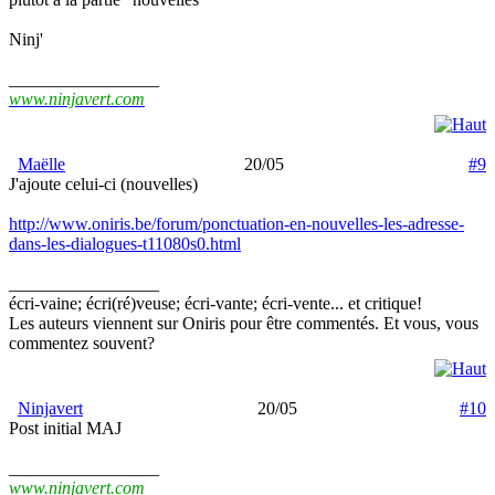
Ninj'
_________________
www.ninjavert.com
Maëlle
20/05
#9
J'ajoute celui-ci (nouvelles)
http://www.oniris.be/forum/ponctuation-en-nouvelles-les-adresse-
dans-les-dialogues-t11080s0.html
_________________
écri-vaine; écri(ré)veuse; écri-vante; écri-vente... et critique!
Les auteurs viennent sur Oniris pour être commentés. Et vous, vous
commentez souvent?
Ninjavert
20/05
#10
Post initial MAJ
_________________
www.ninjavert.com