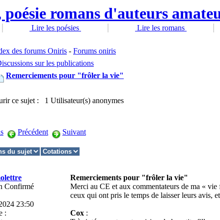
Lire les poésies
Lire les romans
dex des forums Oniris
-
Forums oniris
iscussions sur les publications
Remerciements pour "frôler la vie"
rir ce sujet : 1 Utilisateur(s) anonymes
s
Précédent
Suivant
olettre
Remerciements pour "frôler la vie"
n Confirmé
Merci au CE et aux commentateurs de ma « vie f
ceux qui ont pris le temps de laisser leurs avis, 
2024 23:50
 :
Cox
: