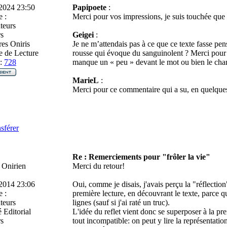
2024 23:50
Papipoete
:
 :
Merci pour vos impressions, je suis touchée que vo
teurs
s
Geigei
:
es Oniris
Je ne m’attendais pas à ce que ce texte fasse pen
 de Lecture
rousse qui évoque du sanguinolent ? Merci pour v
:
728
manque un « peu » devant le mot ou bien le cha
MarieL
:
Merci pour ce commentaire qui a su, en quelques
sférer
Re : Remerciements pour "frôler la vie"
 Onirien
Merci du retour!
2014 23:06
Oui, comme je disais, j'avais perçu la "réflection"
 :
première lecture, en découvrant le texte, parce q
teurs
lignes (sauf si j'ai raté un truc).
 Editorial
L'idée du reflet vient donc se superposer à la pr
s
tout incompatible: on peut y lire la représentation