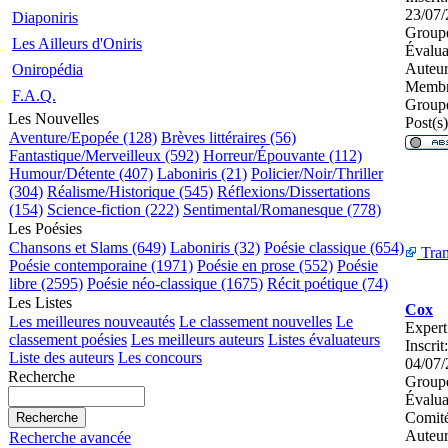
23/07/
Diaponiris
Groupe
Les Ailleurs d'Oniris
Évalua
Auteur
Oniropédia
Membr
F.A.Q.
Groupe
Les Nouvelles
Post(s)
Aventure/Epopée (128)
Brèves littéraires (56)
Fantastique/Merveilleux (592)
Horreur/Épouvante (112)
Humour/Détente (407)
Laboniris (21)
Policier/Noir/Thriller
(304)
Réalisme/Historique (545)
Réflexions/Dissertations
(154)
Science-fiction (222)
Sentimental/Romanesque (778)
Les Poésies
Chansons et Slams (649)
Laboniris (32)
Poésie classique (654)
Tran
Poésie contemporaine (1971)
Poésie en prose (552)
Poésie
libre (2595)
Poésie néo-classique (1675)
Récit poétique (74)
Les Listes
Cox
Les meilleures nouveautés
Le classement nouvelles
Le
Expert
classement poésies
Les meilleurs auteurs
Listes évaluateurs
Inscrit:
Liste des auteurs
Les concours
04/07/
Recherche
Groupe
Évalua
Comité
Auteur
Recherche avancée