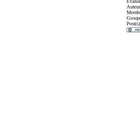
Évalua
Auteur
Membr
Groupe
Post(s)