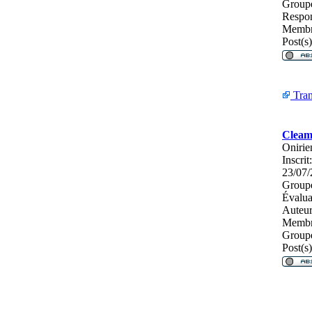
Groupe
Respon
Membr
Post(s)
Tran
Cleam
Onirie
Inscrit:
23/07/
Groupe
Évalua
Auteur
Membr
Groupe
Post(s)