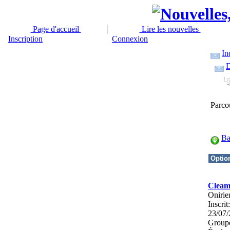
Page d'accueil
Lire les nouvelles
Inscription
Connexion
In
D
Parcou
Ba
Cleam
Onirie
Inscrit:
23/07/
Groupe