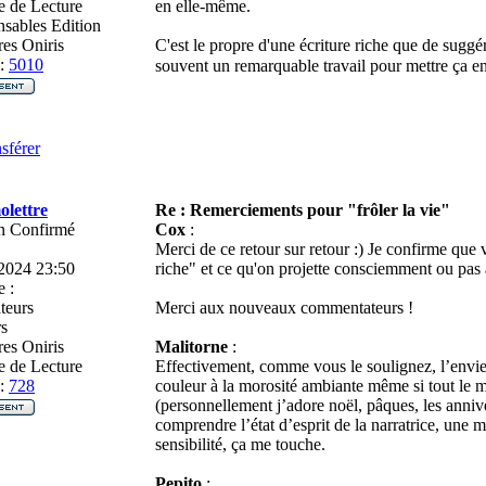
 de Lecture
en elle-même.
sables Edition
es Oniris
C'est le propre d'une écriture riche que de suggé
:
5010
souvent un remarquable travail pour mettre ça e
sférer
olettre
Re : Remerciements pour "frôler la vie"
n Confirmé
Cox
:
Merci de ce retour sur retour :) Je confirme que v
2024 23:50
riche" et ce qu'on projette consciemment ou pas
 :
teurs
Merci aux nouveaux commentateurs !
s
es Oniris
Malitorne
:
 de Lecture
Effectivement, comme vous le soulignez, l’envie 
:
728
couleur à la morosité ambiante même si tout le 
(personnellement j’adore noël, pâques, les anniver
comprendre l’état d’esprit de la narratrice, une m
sensibilité, ça me touche.
Pepito
: