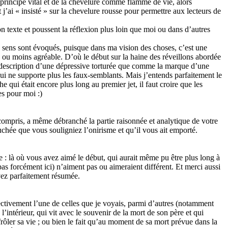
en principe vital et de la chevelure comme flamme de vie, alors
t j’ai « insisté » sur la chevelure rousse pour permettre aux lecteurs de
 texte et poussent la réflexion plus loin que moi ou dans d’autres
5 sens sont évoqués, puisque dans ma vision des choses, c’est une
plus ou moins agréable. D’où le début sur la haine des réveillons abordée
 description d’une dépressive torturée que comme la marque d’une
qui ne supporte plus les faux-semblants. Mais j’entends parfaitement le
 qui était encore plus long au premier jet, il faut croire que les
es pour moi :)
 compris, a même débranché la partie raisonnée et analytique de votre
ouchée que vous souligniez l’onirisme et qu’il vous ait emporté.
e : là où vous avez aimé le début, qui aurait même pu être plus long à
pas forcément ici) n’aiment pas ou aimeraient différent. Et merci aussi
vez parfaitement résumée.
ffectivement l’une de celles que je voyais, parmi d’autres (notamment
l’intérieur, qui vit avec le souvenir de la mort de son père et qui
frôler sa vie ; ou bien le fait qu’au moment de sa mort prévue dans la