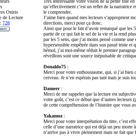
teurs
Très intéressante votre vision de la petite fille 
s
qu’effectivement c’est un reflet de la narratrice e
es Oniris
le comprendre.
 de Lecture
J’aime bien quand mes lecteurs s’approprient mon
:
728
directions, merci pour ça donc.
Ainsi que pour le fait d’avoir remarqué que les 
partie de ce qui fait le sel de la vie et la rend 
par les 5 sens, que j’ai moins pensé comme une
hypersensible empêtrée dans son passé triste et 
bémol, j’ai moi-même réduit le premier paragraphe
réveillons sont une source inépuisable de critiqu
Donaldo75
:
Merci pour votre enthousiasme, qui, si j’ai bien
cerveau. Je n’en espérais pas tant mais je suis t
Dameer
:
Merci de me rappeler que la lecture est subjectiv
votre goût, c’est ce début que d’autres lecteurs (
de cette compréhension de l’histoire que vous a
Yakamoz
:
Merci pour votre interprétation du titre, c’est e
celle d’une narratrice qui est déjà un peu morte à 
n’arrive pas à vivre pleinement mais ne fait que 