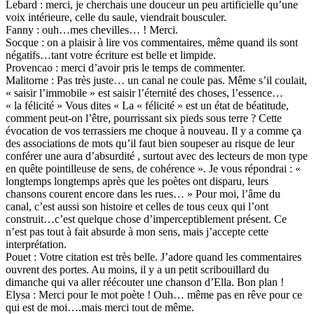
Lebard : merci, je cherchais une douceur un peu artificielle qu’une
voix intérieure, celle du saule, viendrait bousculer.
Fanny : ouh…mes chevilles… ! Merci.
Socque : on a plaisir à lire vos commentaires, même quand ils sont
négatifs…tant votre écriture est belle et limpide.
Provencao : merci d’avoir pris le temps de commenter.
Malitorne : Pas très juste… un canal ne coule pas. Même s’il coulait,
« saisir l’immobile » est saisir l’éternité des choses, l’essence…
« la félicité » Vous dites « La « félicité » est un état de béatitude,
comment peut-on l’être, pourrissant six pieds sous terre ? Cette
évocation de vos terrassiers me choque à nouveau. Il y a comme ça
des associations de mots qu’il faut bien soupeser au risque de leur
conférer une aura d’absurdité , surtout avec des lecteurs de mon type
en quête pointilleuse de sens, de cohérence ». Je vous répondrai : «
longtemps longtemps après que les poètes ont disparu, leurs
chansons courent encore dans les rues… » Pour moi, l’âme du
canal, c’est aussi son histoire et celles de tous ceux qui l’ont
construit…c’est quelque chose d’imperceptiblement présent. Ce
n’est pas tout à fait absurde à mon sens, mais j’accepte cette
interprétation.
Pouet : Votre citation est très belle. J’adore quand les commentaires
ouvrent des portes. Au moins, il y a un petit scribouillard du
dimanche qui va aller réécouter une chanson d’Ella. Bon plan !
Elysa : Merci pour le mot poète ! Ouh… même pas en rêve pour ce
qui est de moi….mais merci tout de même.