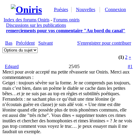
Poésies
Nouvelles
Connexion
Index des forums Oniris
-
Forums oniris
Discussions sur les publications
remerciements pour vos commentaire "Au bord du canal"
Bas
Précédent
Suivant
S'enregistrer pour contribuer
(1)
2
»
Edgard
25/05
#1
Merci pour avoir accepté ma petite rêvasserie sur Oniris. Merci aux
commentateurs :
Geigei : toujours sévère sur la forme. Je ne comprends pas toujours,
mais c’est bien, dans un poème le diable se cache dans les petites
bêtes…et je ne suis pas au top en règles et subtilités poétiques.
Ferrandeix : ne sachant plus ce qu’était une rime léonine (je
n’écoutais guère en classe) je suis allé voir. « Une rime est dite
léonine quand elle possède plus de trois phonèmes communs, elle
est aussi dite "très riche". Vous dites « supprimer toutes ces rimes
inutiles et chercher des homophonies et rimes léonines » ? Je ne vois
pas trop comment vous voyez le truc… je peux essayer mais il me
faudrait un exemple.