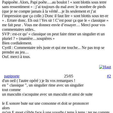
Papipoète. Alors, Papi poète….au boulot ! « sont blottis sous terre
sans ressentiment » : j’ai toujours du mal avec le nombre de pieds
(que je ne compte jamais à la vérité…je lis seulement et j’ai
l’impression que ça colle.) Donc il faut lire « sont blottis sous ter-re
» . Errare donc. Eh oui ! Yes sir ! C’est pour ça que le « classique »
me fait peur . Vous me donnez envie d’essayer… Merci pour vos
commentaires utiles..
SVP : est-ce qu’ « classique on peut faire rimer un singulier et un
pluriel ? » (manière…soupières »
Bien cordialement.
Cyrill : Commentaire très juste et qui me touche... Ne pas trop se
prendre au jeu…
Ouf. merci à tous.
papipoete
25/05
#2
d'un oeil ( l'autre opéré ) je lis vos remarques !
en " classique ", un singulier rime avec un singulier
tout comme
un masculin s'acoquine avec un masculin et ainsi de suite
le E sonore bute sur une consonne et doit se prononcer
alors
qu'un E muet s'élide face à une voyelle ( terre à terre : ter ne compte