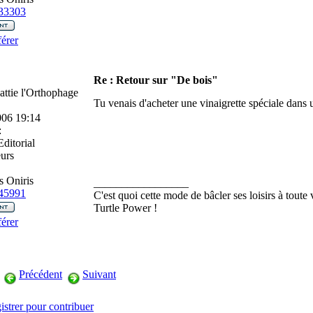
33303
érer
Re : Retour sur "De bois"
attie l'Orthophage
Tu venais d'acheter une vinaigrette spéciale dans 
006 19:14
:
ditorial
urs
 Oniris
_________________
45991
C'est quoi cette mode de bâcler ses loisirs à toute 
Turtle Power !
érer
Précédent
Suivant
istrer pour contribuer