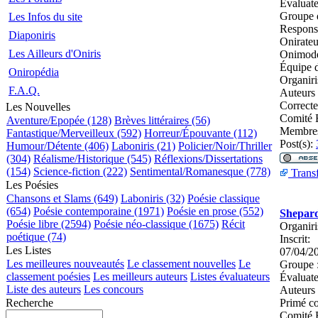
Évaluate
Groupe 
Les Infos du site
Respons
Diaponiris
Onirateu
Les Ailleurs d'Oniris
Onimodé
Équipe d
Oniropédia
Organiri
F.A.Q.
Auteurs
Correcte
Les Nouvelles
Comité E
Aventure/Epopée (128)
Brèves littéraires (56)
Membres
Fantastique/Merveilleux (592)
Horreur/Épouvante (112)
Post(s):
Humour/Détente (406)
Laboniris (21)
Policier/Noir/Thriller
(304)
Réalisme/Historique (545)
Réflexions/Dissertations
(154)
Science-fiction (222)
Sentimental/Romanesque (778)
Transf
Les Poésies
Chansons et Slams (649)
Laboniris (32)
Poésie classique
(654)
Poésie contemporaine (1971)
Poésie en prose (552)
Shepar
Poésie libre (2594)
Poésie néo-classique (1675)
Récit
Organiri
poétique (74)
Inscrit:
Les Listes
07/04/2
Les meilleures nouveautés
Le classement nouvelles
Le
Groupe 
classement poésies
Les meilleurs auteurs
Listes évaluateurs
Évaluate
Liste des auteurs
Les concours
Auteurs
Recherche
Primé c
Comité E