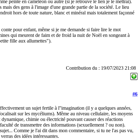
me peinte en caméléon ou autre (si je retrouve le lien je le mettrai).
s mais des gens à l'image d'une grande partie de la société. Le lieu
endroit hors de toute nature, blanc et minéral mais totalement façonné
n conte pour enfant, même si je me demande si faire lire le mot
mines qui meurent de faim et de froid la nuit de Noël en songeant à
tite fille aux allumettes").
Contribution du : 19/07/2023 21:08
#6
ectivement un sujet fertile à l''imagination (il y a quelques années,
e focalisait sur les mycéliums). Même au niveau cellulaire, les moyens
t dynamique, chimie ou électricité pouvant causer des réactions
 faculté de transmettre des informations (sexuellement ? ou non).
sujet... Comme je l'ai dit dans mon commentaire, si tu ne l'as pas vu,
 verras des idées intéressantes.