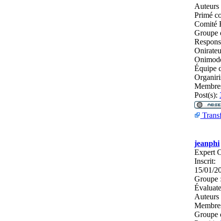
Auteurs
Primé c
Comité E
Groupe 
Respons
Onirateu
Onimodé
Équipe d
Organiri
Membres
Post(s):
Transf
jeanphi
Expert O
Inscrit:
15/01/2
Groupe 
Évaluate
Auteurs
Membres
Groupe 