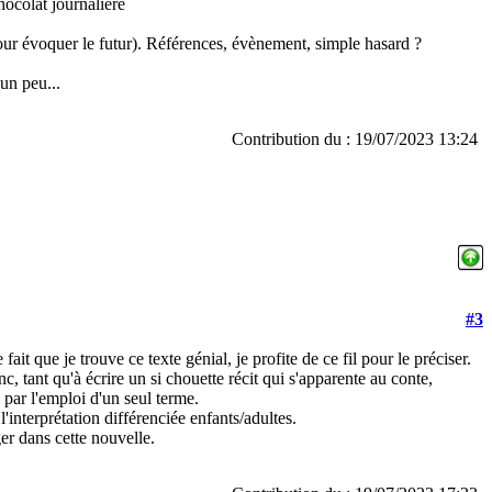
ocolat journalière
our évoquer le futur). Références, évènement, simple hasard ?
 un peu...
Contribution du : 19/07/2023 13:24
#3
ait que je trouve ce texte génial, je profite de ce fil pour le préciser.
 tant qu'à écrire un si chouette récit qui s'apparente au conte,
 par l'emploi d'un seul terme.
à l'interprétation différenciée enfants/adultes.
ger dans cette nouvelle.