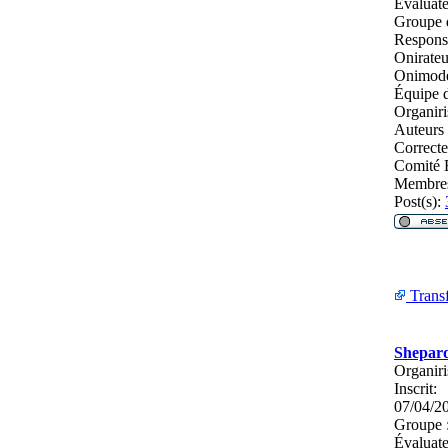
Évaluate
Groupe 
Respons
Onirateu
Onimodé
Équipe d
Organiri
Auteurs
Correcte
Comité E
Membres
Post(s):
Transf
Shepar
Organiri
Inscrit:
07/04/2
Groupe 
Évaluate