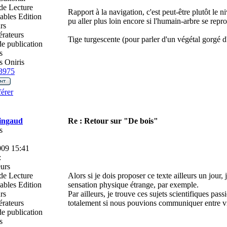
de Lecture
Rapport à la navigation, c'est peut-être plutôt le n
ables Edition
pu aller plus loin encore si l'humain-arbre se rep
rs
rateurs
Tige turgescente (pour parler d'un végétal gorgé d'e
e publication
s
 Oniris
3975
érer
ingaud
Re : Retour sur "De bois"
s
009 15:41
:
urs
de Lecture
Alors si je dois proposer ce texte ailleurs un jour, 
ables Edition
sensation physique étrange, par exemple.
rs
Par ailleurs, je trouve ces sujets scientifiques pas
rateurs
totalement si nous pouvions communiquer entre v
e publication
s