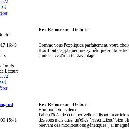
8372
érer
Re : Retour sur "De bois"
nirien
017 16:43
Comme vous l'expliquez parfaitement, votre choix
:
Il suffirait d'appliquer une symétrique sur la lettre 
urs
l'indécence d'insister davantage.
 Oniris
de Lecture
8372
érer
ingaud
Re : Retour sur "De bois"
s
Bonjour à vous deux,
J'ai eu l'idée de cette nouvelle en lisant un article 
009 15:41
des sons mais aussi qu'elles "ressentaient" bien plu
:
relevant des modifications génétiques, j'ai imaginé 