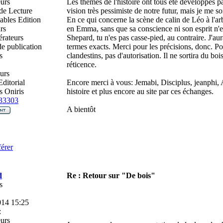
urs
Les thèmes de l'histoire ont tous été développés 
de Lecture
vision très pessimiste de notre futur, mais je me s
ables Edition
En ce qui concerne la scène de calin de Léo à l'arb
rs
en Emma, sans que sa conscience ni son esprit n'en
rateurs
Shepard, tu n'es pas casse-pied, au contraire. J'aur
e publication
termes exacts. Merci pour les précisions, donc. Pour 
s
clandestins, pas d'autorisation. Il ne sortira du bo
réticence.
urs
ditorial
Encore merci à vous: Jemabi, Disciplus, jeanphi,
 Oniris
histoire et plus encore au site par ces échanges.
33303
A bientôt
érer
d
Re : Retour sur "De bois"
s
014 15:25
:
urs