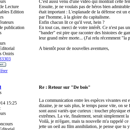
urs
C'est aussi venu d'une vidéo qui montrait cette fem
de Lecture
Ensuite, je ne voulais pas de héros bien admirable
ables Edition
était important : L'esplanade de la défense est un 
rs
par l'homme, à la gloire du capitalisme.
rateurs
Enfin chacun lit ce qu'il veut, hein ?
e publication
En tout cas, merci de votre intérêt. Ce n'est pas u
s
"bander" est pire que raconter des histoires de ga
leur grand mère morte... (J'ai relu récemment "la pe
urs
ditorial
A bientôt pour de nouvelles aventures,
 Oniris
33303
érer
d
Re : Retour sur "De bois"
s
La communication entre les espèces vivantes est eff
014 15:25
dizaine, je ne sais plus, le temps passe vite, on s
:
sont aussi variés que curieux : toucher physique e
urs
extrêmes. La vie, finalement, serait simplement la
Voilà, je m'égare, mais ta nouvelle m'a rappelé ce 
oncours
jette un oeil au film annihilation, je pense que tu y
ditorial