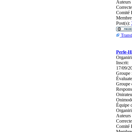
Auteurs
Correcte
Comité E
Membres
Post(s):
Transf
Perle-H
Organiri
Inscrit:
17/09/2
Groupe 
Évaluate
Groupe 
Respons
Onirateu
Onimodé
Équipe d
Organiri
Auteurs
Correcte
Comité E
Membres