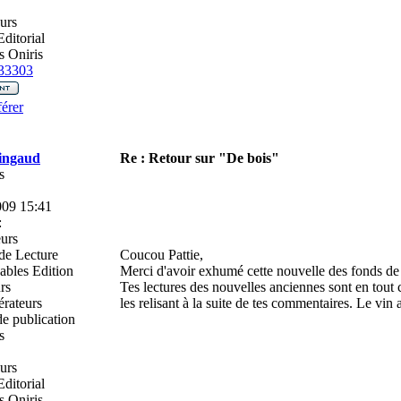
urs
ditorial
 Oniris
33303
érer
ingaud
Re : Retour sur "De bois"
s
009 15:41
:
urs
de Lecture
Coucou Pattie,
ables Edition
Merci d'avoir exhumé cette nouvelle des fonds de ti
rs
Tes lectures des nouvelles anciennes sont en tout ca
rateurs
les relisant à la suite de tes commentaires. Le vin 
e publication
s
urs
ditorial
 Oniris