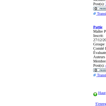
Post(s):
Transf
Pattie
Maître P
Inscrit:
27/12/2
Groupe 
Comité E
Évaluate
Auteurs
Membres
Post(s):
Transf
Haut
S'enreg