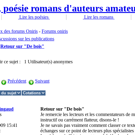
Lire les poésies
Lire les romans
x des forums Oniris
-
Forums oniris
cussions sur les publications
Retour sur "De bois"
ir ce sujet : 1 Utilisateur(s) anonymes
Précédent
Suivant
ingaud
Retour sur "De bois"
s
Je remercie les lecteurs et les commentateurs de 
instructif ou carrément flatteur, disons-le !
009 15:41
Je ne savais pas vraiment comment classer ce texte,
:
échanges sur ce point de lecteurs plus spécialistes