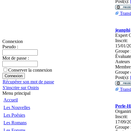
Post(s):
Transf
jeanphi
Expert O
Inscrit:
Connexion
15/01/2
Pseudo :
Groupe 
Évaluate
Mot de passe :
Auteurs
Membres
Conserver la connexion
Groupe 
Post(s):
Récupérer son mot de passe
S'inscrire sur Oniris
Transf
Menu principal
Accueil
Perle-H
Les Nouvelles
Organiri
Les Poésies
Inscrit:
17/09/2
Les Romans
Groupe 
Les Forums