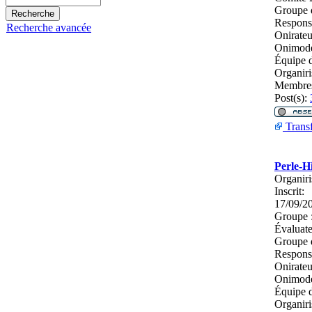
Groupe 
Respons
Recherche avancée
Onirateu
Onimodé
Équipe d
Organiri
Membres
Post(s):
Transf
Perle-H
Organiri
Inscrit:
17/09/2
Groupe 
Évaluate
Groupe 
Respons
Onirateu
Onimodé
Équipe d
Organiri