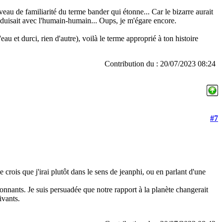
iveau de familiarité du terme bander qui étonne... Car le bizarre aurait
roduisait avec l'humain-humain... Oups, je m'égare encore.
au et durci, rien d'autre), voilà le terme approprié à ton histoire
Contribution du : 20/07/2023 08:24
#7
je crois que j'irai plutôt dans le sens de jeanphi, ou en parlant d'une
sionnants. Je suis persuadée que notre rapport à la planète changerait
ivants.