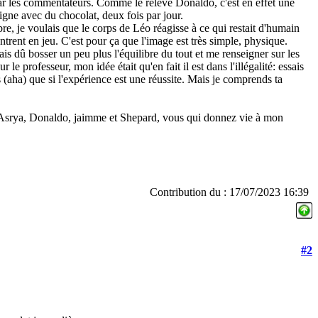
par les commentateurs. Comme le relève Donaldo, c'est en effet une
oigne avec du chocolat, deux fois par jour.
re, je voulais que le corps de Léo réagisse à ce qui restait d'humain
trent en jeu. C'est pour ça que l'image est très simple, physique.
ais dû bosser un peu plus l'équilibre du tout et me renseigner sur les
le professeur, mon idée était qu'en fait il est dans l'illégalité: essais
is (aha) que si l'expérience est une réussite. Mais je comprends ta
 Asrya, Donaldo, jaimme et Shepard, vous qui donnez vie à mon
Contribution du : 17/07/2023 16:39
#2