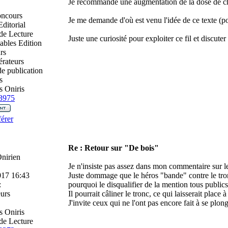
Je recommande une augmentation de la dose de ch
oncours
Je me demande d'où est venu l'idée de ce texte (p
ditorial
de Lecture
Juste une curiosité pour exploiter ce fil et discuter
ables Edition
rs
rateurs
e publication
s
 Oniris
3975
érer
Re : Retour sur "De bois"
nirien
Je n'insiste pas assez dans mon commentaire sur le f
017 16:43
Juste dommage que le héros "bande" contre le tronc,
:
pourquoi le disqualifier de la mention tous publics
urs
Il pourrait câliner le tronc, ce qui laisserait place 
J'invite ceux qui ne l'ont pas encore fait à se plon
 Oniris
de Lecture