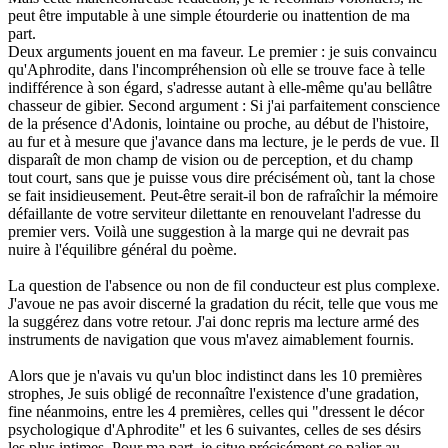
peut être imputable à une simple étourderie ou inattention de ma
part.
Deux arguments jouent en ma faveur. Le premier : je suis convaincu
qu'Aphrodite, dans l'incompréhension où elle se trouve face à telle
indifférence à son égard, s'adresse autant à elle-même qu'au bellâtre
chasseur de gibier. Second argument : Si j'ai parfaitement conscience
de la présence d'Adonis, lointaine ou proche, au début de l'histoire,
au fur et à mesure que j'avance dans ma lecture, je le perds de vue. Il
disparaît de mon champ de vision ou de perception, et du champ
tout court, sans que je puisse vous dire précisément où, tant la chose
se fait insidieusement. Peut-être serait-il bon de rafraîchir la mémoire
défaillante de votre serviteur dilettante en renouvelant l'adresse du
premier vers. Voilà une suggestion à la marge qui ne devrait pas
nuire à l'équilibre général du poème.
La question de l'absence ou non de fil conducteur est plus complexe.
J'avoue ne pas avoir discerné la gradation du récit, telle que vous me
la suggérez dans votre retour. J'ai donc repris ma lecture armé des
instruments de navigation que vous m'avez aimablement fournis.
Alors que je n'avais vu qu'un bloc indistinct dans les 10 premières
strophes, Je suis obligé de reconnaître l'existence d'une gradation,
fine néanmoins, entre les 4 premières, celles qui "dressent le décor
psychologique d'Aphrodite" et les 6 suivantes, celles de ses désirs
les plus intimes. Pour ma part, je situe précisément ce palier au