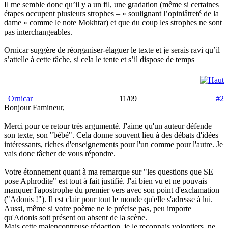
Il me semble donc qu’il y a un fil, une gradation (même si certaines
étapes occupent plusieurs strophes – « soulignant l’opiniâtreté de la
dame » comme le note Mokhtar) et que du coup les strophes ne sont
pas interchangeables.
Ornicar suggère de réorganiser-élaguer le texte et je serais ravi qu’il
s’attelle à cette tâche, si cela le tente et s’il dispose de temps
Ornicar
11/09
#2
Bonjour Famineur,
Merci pour ce retour très argumenté. J'aime qu'un auteur défende
son texte, son "bébé". Cela donne souvent lieu à des débats d'idées
intéressants, riches d'enseignements pour l'un comme pour l'autre. Je
vais donc tâcher de vous répondre.
Votre étonnement quant à ma remarque sur "les questions que SE
pose Aphrodite" est tout à fait justifié. J'ai bien vu et ne pouvais
manquer l'apostrophe du premier vers avec son point d'exclamation
("Adonis !"). Il est clair pour tout le monde qu'elle s'adresse à lui.
Aussi, même si votre poème ne le précise pas, peu importe
qu'Adonis soit présent ou absent de la scène.
Mais cette malencontreuse rédaction, je le reconnais volontiers, ne