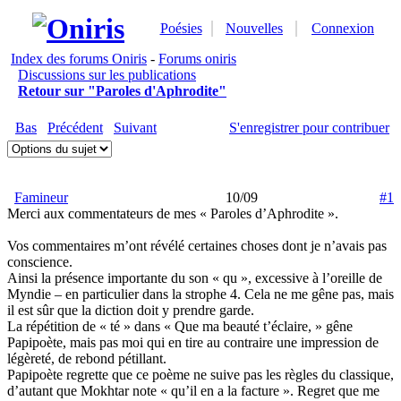
Poésies
Nouvelles
Connexion
Index des forums Oniris
-
Forums oniris
Discussions sur les publications
Retour sur "Paroles d'Aphrodite"
Bas
Précédent
Suivant
S'enregistrer pour contribuer
Famineur
10/09
#1
Merci aux commentateurs de mes « Paroles d’Aphrodite ».
Vos commentaires m’ont révélé certaines choses dont je n’avais pas
conscience.
Ainsi la présence importante du son « qu », excessive à l’oreille de
Myndie – en particulier dans la strophe 4. Cela ne me gêne pas, mais
il est sûr que la diction doit y prendre garde.
La répétition de « té » dans « Que ma beauté t’éclaire, » gêne
Papipoète, mais pas moi qui en tire au contraire une impression de
légèreté, de rebond pétillant.
Papipoète regrette que ce poème ne suive pas les règles du classique,
d’autant que Mokhtar note « qu’il en a la facture ». Regret que me