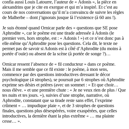
confia aussi Louis Latourre, l’auteur de « Adonis », la pièce en
alexandrins que je cite en exergue et qui m’a inspiré. Et c’est au
cours de nos conversations qu’il m’a convaincu de suivre les règles
de Malherbe – dont j’ignorais jusque là l’existence (à 60 ans !).
Je suis étonné quand Ornicar parle des « questions que SE pose
Aphrodite », car le poème est une tirade adressée à Adonis (le
premier vers, hors strophe, est : « Adonis ! ») et ce n’est donc pas à
elle-même qu’Aphrodite pose les questions. Cela dit, le texte ne
permet pas de savoir si Adonis est à côté d’Aphrodite (du moins à
portée d’ouïe) ou absent de la scène (à portée de songe ?)…
Ornicar ressent l’absence de « fil conducteur » dans ce poème.
Mais il me semble que ce fil existe : le poème, à mon sens,
commence par des questions introductives dressant le décor
psychologique (4 strophes), se poursuit par 6 strophes où Aphrodite
exprime ses désirs et prières (avec un sommet : « Et que choir…
nous élève. » et une première chute : « Je ne veux rien de plus / Que
tes nuits et tes jours. »), suivies d’une strophe, narrative, où
Aphrodite, constatant que sa tirade reste sans effet, l’exprime
crûment « … impudique plaie », et de 3 strophes de questions
finales, questions plus désespérées, voire exaspérées, que celles
introductives, la dernière étant la plus extrême « … ma plainte
cesse… ».