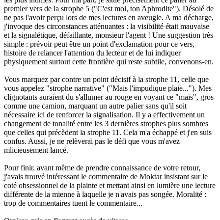
premier vers de la strophe 5 ("C'est moi, ton Aphrodite"). Désolé de
ne pas l'avoir perçu lors de mes lectures en aveugle. A ma décharge,
j'invoque des circonstances atténuantes : la visibilité était mauvaise
et la signalétique, défaillante, monsieur l'agent ! Une suggestion très
simple : prévoir peut être un point d'exclamation pour ce vers,
histoire de relancer l'attention du lecteur et de lui indiquer
physiquement surtout cette frontière qui reste subtile, convenons-en.
Vous marquez par contre un point décisif à la strophe 11, celle que
vous appelez "strophe narrative" ("Mais l'impudique plaie..."). Mes
clignotants auraient du s'allumer au rouge en voyant ce "mais", gros
comme une camion, marquant un autre palier sans qu'il soit
nécessaire ici de renforcer la signalisation. Il y a effectivement un
changement de tonalité entre les 3 dernières strophes plus sombres
que celles qui précèdent la strophe 11. Cela m'a échappé et j'en suis
confus. Aussi, je ne relèverai pas le défi que vous m'avez
mlicieusement lancé.
Pour finir, avant même de prendre connaissance de votre retour,
j'avais trouvé intéressant le commentaire de Moktar insistant sur le
coté obsessionnel de la plainte et mettant ainsi en lumière une lecture
différente de la mienne à laquelle je n'avais pas songée. Moralité :
trop de commentaires tuent le commentaire...