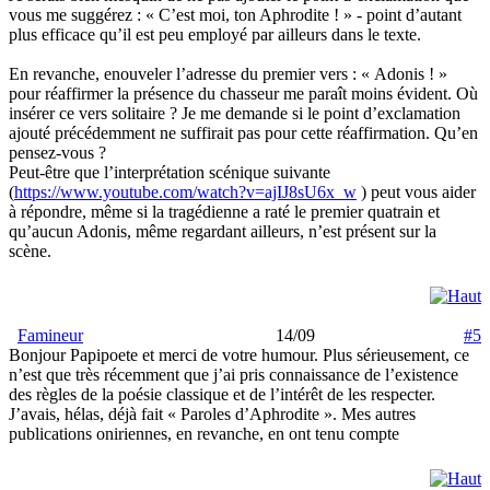
vous me suggérez : « C’est moi, ton Aphrodite ! » - point d’autant
plus efficace qu’il est peu employé par ailleurs dans le texte.
En revanche, enouveler l’adresse du premier vers : « Adonis ! »
pour réaffirmer la présence du chasseur me paraît moins évident. Où
insérer ce vers solitaire ? Je me demande si le point d’exclamation
ajouté précédemment ne suffirait pas pour cette réaffirmation. Qu’en
pensez-vous ?
Peut-être que l’interprétation scénique suivante
(
https://www.youtube.com/watch?v=ajIJ8sU6x_w
) peut vous aider
à répondre, même si la tragédienne a raté le premier quatrain et
qu’aucun Adonis, même regardant ailleurs, n’est présent sur la
scène.
Famineur
14/09
#5
Bonjour Papipoete et merci de votre humour. Plus sérieusement, ce
n’est que très récemment que j’ai pris connaissance de l’existence
des règles de la poésie classique et de l’intérêt de les respecter.
J’avais, hélas, déjà fait « Paroles d’Aphrodite ». Mes autres
publications oniriennes, en revanche, en ont tenu compte