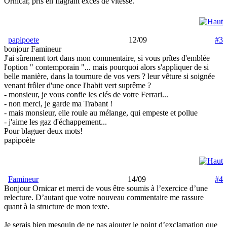
Ornicar, pris en flagrant excès de vitesse.
papipoete
12/09
#3
bonjour Famineur
J'ai sûrement tort dans mon commentaire, si vous prîtes d'emblée
l'option " contemporain "... mais pourquoi alors s'appliquer de si
belle manière, dans la tournure de vos vers ? leur vêture si soignée
venant frôler d'une once l'habit vert suprême ?
- monsieur, je vous confie les clés de votre Ferrari...
- non merci, je garde ma Trabant !
- mais monsieur, elle roule au mélange, qui empeste et pollue
- j'aime les gaz d'échappement...
Pour blaguer deux mots!
papipoète
Famineur
14/09
#4
Bonjour Ornicar et merci de vous être soumis à l’exercice d’une
relecture. D’autant que votre nouveau commentaire me rassure
quant à la structure de mon texte.
Je serais bien mesquin de ne pas ajouter le point d’exclamation que