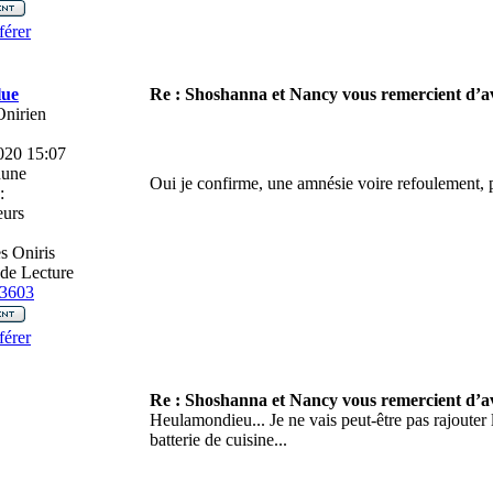
férer
lue
Re : Shoshanna et Nancy vous remercient d’av
Onirien
020 15:07
une
Oui je confirme, une amnésie voire refoulement, 
:
eurs
 Oniris
de Lecture
3603
férer
Re : Shoshanna et Nancy vous remercient d’av
r
Heulamondieu... Je ne vais peut-être pas rajouter 
batterie de cuisine...