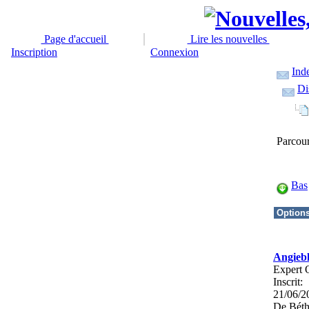
Page d'accueil
Lire les nouvelles
Inscription
Connexion
Ind
Di
Parcour
Bas
Angieb
Expert 
Inscrit:
21/06/2
De
Béth