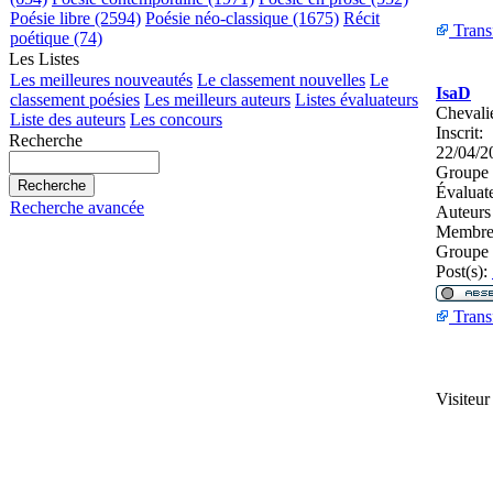
Poésie libre (2594)
Poésie néo-classique (1675)
Récit
Trans
poétique (74)
Les Listes
Les meilleures nouveautés
Le classement nouvelles
Le
IsaD
classement poésies
Les meilleurs auteurs
Listes évaluateurs
Chevalie
Liste des auteurs
Les concours
Inscrit:
Recherche
22/04/2
Groupe 
Évaluat
Recherche avancée
Auteurs
Membres
Groupe 
Post(s):
Trans
Visiteu