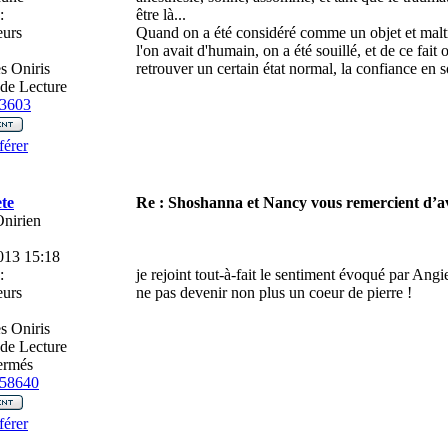
:
être là...
eurs
Quand on a été considéré comme un objet et maltra
l'on avait d'humain, on a été souillé, et de ce f
 Oniris
retrouver un certain état normal, la confiance en so
de Lecture
3603
férer
te
Re : Shoshanna et Nancy vous remercient d’av
Onirien
013 15:18
:
je rejoint tout-à-fait le sentiment évoqué par Angi
eurs
ne pas devenir non plus un coeur de pierre !
 Oniris
de Lecture
ermés
58640
férer