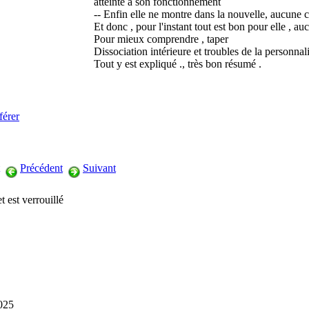
atteinte à son fonctionnement
-- Enfin elle ne montre dans la nouvelle, aucune c
Et donc , pour l'instant tout est bon pour elle , a
Pour mieux comprendre , taper
Dissociation intérieure et troubles de la person
Tout y est expliqué ., très bon résumé .
férer
Précédent
Suivant
t est verrouillé
2025