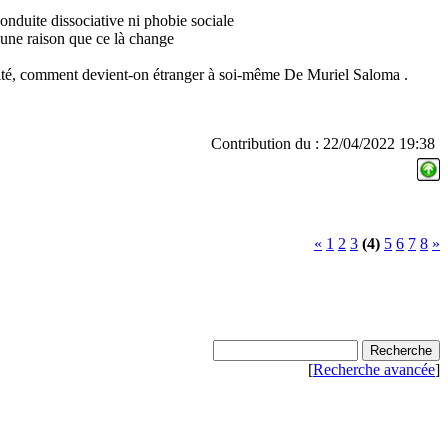
onduite dissociative ni phobie sociale
ucune raison que ce là change
nalité, comment devient-on étranger à soi-même De Muriel Saloma .
Contribution du : 22/04/2022 19:38
«
1
2
3
(4)
5
6
7
8
»
[
Recherche avancée
]