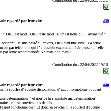
Contribution du : 22/04/2022 17:12
oir regardé par leur vitre
#39
: " Dieu est mort . Dieu reste mort . Et c' est nous qui l ' avons tué "
n accident . Je suis passé au travers, Dieu était une vitre . La seule
ncois par téléphone qui l ' a aussitôt excommunié Je pense qu ' elle
in par lettre recommandée Ah mais non mais !
Contribution du : 22/04/2022 19:16
oir regardé par leur vitre
#40
 Anna ne souffre d' aucune dissociation, d' aucun symptôme pouvant
ge une détermination"" et non"ce là à annihilé ma détermination"
aire , elle se souvient des détails
) l'esprit fonctionne bien Et donc sa psyché n ' a souffert d'aucune