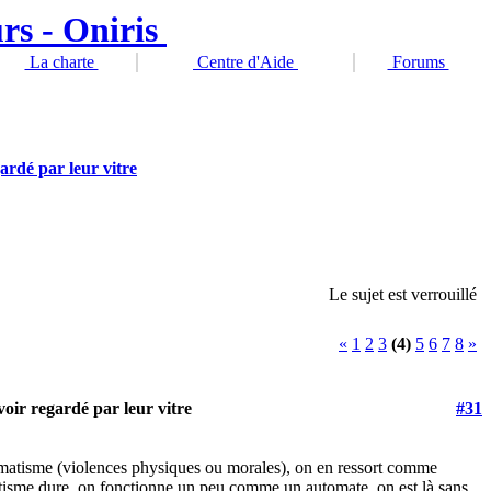
La charte
Centre d'Aide
Forums
rdé par leur vitre
Le sujet est verrouillé
«
1
2
3
(4)
5
6
7
8
»
oir regardé par leur vitre
#31
umatisme (violences physiques ou morales), on en ressort comme
atisme dure, on fonctionne un peu comme un automate, on est là sans