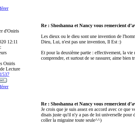
férer
Re : Shoshanna et Nancy vous remercient d’av
r d'Oniris
Les dieux ou le dieu sont une invention de l'hom
020 12:11
Dieu, Lui, n'est pas une invention, Il Est :)
:
eurs
Et pour la deuxième partie : effectivement, la vie
comprendre, et surtout de se rassurer, aime bien t
 Oniris
de Lecture
1537
férer
Re : Shoshanna et Nancy vous remercient d’av
r
Je crois que je suis assez en accord avec ce que vo
disais juste qu'il n'y a pas de loi universelle pour
coller la migraine toute seule^^)