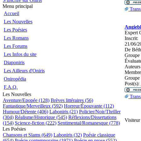
S'inscrire sur Oniris
Menu principal
Trans
Accueil
Les Nouvelles
Angieb
Les Poésies
Expert 
Les Romans
Inscrit:
21/06/2
Les Forums
De
Béth
Les Infos du site
Groupe 
Évaluat
Diaponiris
Auteurs
Les Ailleurs d'Oniris
Membres
Groupe 
Oniropédia
Post(s):
F.A.Q.
Les Nouvelles
Trans
Aventure/Epopée (128)
Brèves littéraires (56)
Fantastique/Merveilleux (592)
Horreur/Épouvante (112)
Humour/Détente (406)
Laboniris (21)
Policier/Noir/Thriller
(304)
Réalisme/Historique (545)
Réflexions/Dissertations
Visiteu
(154)
Science-fiction (222)
Sentimental/Romanesque (778)
Les Poésies
Chansons et Slams (649)
Laboniris (32)
Poésie classique
(654)
Poésie contemporaine (1971)
Poésie en prose (552)