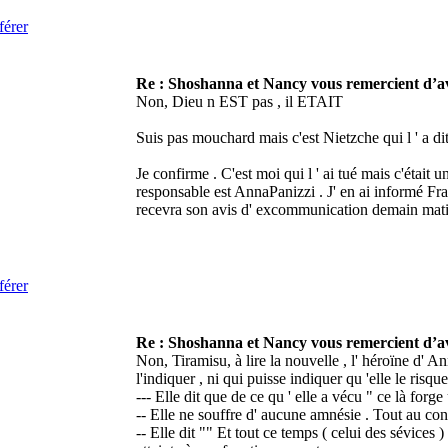
férer
Re : Shoshanna et Nancy vous remercient d’av
r
Non, Dieu n EST pas , il ETAIT
Suis pas mouchard mais c'est Nietzche qui l ' a dit 
Je confirme . C'est moi qui l ' ai tué mais c'était u
responsable est AnnaPanizzi . J' en ai informé Fra
recevra son avis d' excommunication demain mat
férer
Re : Shoshanna et Nancy vous remercient d’av
r
Non, Tiramisu, à lire la nouvelle , l' héroïne d'
l'indiquer , ni qui puisse indiquer qu 'elle le risque
--- Elle dit que de ce qu ' elle a vécu " ce là for
-- Elle ne souffre d' aucune amnésie . Tout au contr
-- Elle dit "" Et tout ce temps ( celui des sévices 