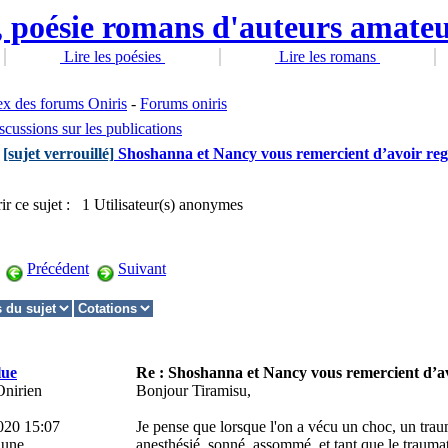
Lire les poésies
Lire les romans
ex des forums Oniris
-
Forums oniris
scussions sur les publications
[sujet verrouillé]
Shoshanna et Nancy vous remercient d’avoir rega
ir ce sujet : 1 Utilisateur(s) anonymes
Précédent
Suivant
lue
Re : Shoshanna et Nancy vous remercient d’av
Onirien
Bonjour Tiramisu,
020 15:07
Je pense que lorsque l'on a vécu un choc, un tra
une
anesthésié, sonné, assommé, et tant que le traum