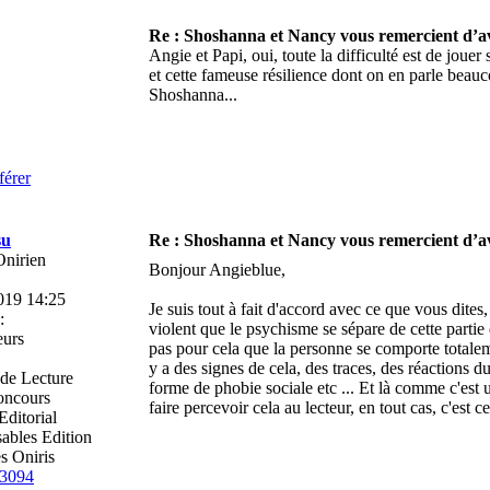
Re : Shoshanna et Nancy vous remercient d’av
r
Angie et Papi, oui, toute la difficulté est de jouer
et cette fameuse résilience dont on en parle beauc
Shoshanna...
férer
su
Re : Shoshanna et Nancy vous remercient d’av
Onirien
Bonjour Angieblue,
019 14:25
Je suis tout à fait d'accord avec ce que vous dites,
:
violent que le psychisme se sépare de cette parti
eurs
pas pour cela que la personne se comporte total
y a des signes de cela, des traces, des réactions 
de Lecture
forme de phobie sociale etc ... Et là comme c'est un
oncours
faire percevoir cela au lecteur, en tout cas, c'est c
ditorial
ables Edition
 Oniris
3094