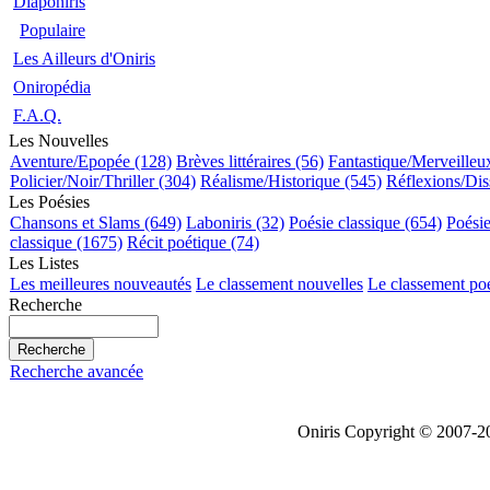
Diaponiris
Populaire
Les Ailleurs d'Oniris
Oniropédia
F.A.Q.
Les Nouvelles
Aventure/Epopée (128)
Brèves littéraires (56)
Fantastique/Merveilleu
Policier/Noir/Thriller (304)
Réalisme/Historique (545)
Réflexions/Dis
Les Poésies
Chansons et Slams (649)
Laboniris (32)
Poésie classique (654)
Poési
classique (1675)
Récit poétique (74)
Les Listes
Les meilleures nouveautés
Le classement nouvelles
Le classement po
Recherche
Recherche avancée
Oniris Copyright © 2007-