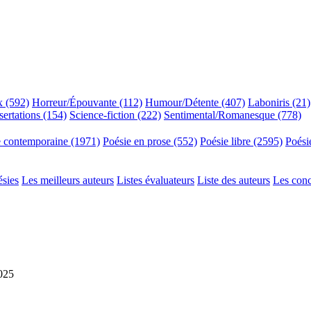
x (592)
Horreur/Épouvante (112)
Humour/Détente (407)
Laboniris (21)
sertations (154)
Science-fiction (222)
Sentimental/Romanesque (778)
e contemporaine (1971)
Poésie en prose (552)
Poésie libre (2595)
Poési
ésies
Les meilleurs auteurs
Listes évaluateurs
Liste des auteurs
Les con
2025