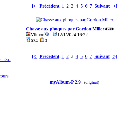
[<
Précédent
1
2
3
4
5
6
7
Suivant
>]
Chasse aux phoques par Gordon Miller
Vilmon
12/1/2024 16:22
634
0
[<
Précédent
1
2
3
4
5
6
7
Suivant
>]
e néo-
cours
myAlbum-P 2.9
(
original
)