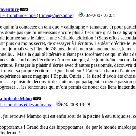
iraventure
Le Trombinoscope (1 image/personne)
30/9/2007 22:04
0
e qui m’a contactée en tant que « calligraphe » (amateur…) pour particip
ns doute pas que m’intéressais encore plus à l’écriture qu’à la calligraphi
ule journée sans le faire… une véritable addiction ! (Sans effets seco
sir plus ou moins secret, de s’essayer à l’écriture. Le désir d’écrire le 
âtre, journal) vers l’âge de 7/8 ans, dont il ne reste aucune trace, je m
nnelle… Mais la qualité littéraire n’étant pas forcément ce qui m’était 
nées plus tard dans l’écriture d’un roman qui, à ce jour, traîne encore d
écriture. Partager le plaisir d’écrire avec d’autres passionnés, découvrir 
 trouver sa propre écriture… Quel bonheur ! J’ai eu la chance d’animer 
 expérience assez magique ! Et puis, Oniris… la fierté d’avoir été choisi
e… le plaisir de découvrir des auteurs qui partagent la même passion pour
rogresser… les rencontres qui m’ont permis de nouer des liens inattendu
 fuite de Milou
Les oniriens et les animaux
6/3/2008 19:28
0
. j'ai retrouvé Mambo qui est enfin sorti de la piscine à eau turquoise, c
oppotamus ! Grand dieu des hipoppotames, de par le monde marécage
chyderme !