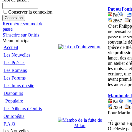
Pat ou l'on
Conserver la connexion
Pat
2867
Récupérer son mot de
C’est Philipp
passe
ne pensait sa
S'inscrire sur Oniris
passé une se
Menu principal
souvent le dé
(pièce de thé
Accueil
vie professio
Les Nouvelles
lance, des an
Les Poésies
un atelier d’
les mots… et
Les Romans
écriture, une
Les Forums
avant premièr
les aider à p
Les Infos du site
Diaponiris
Mambo de la
Populaire
Pat
2069
Les Ailleurs d'Oniris
Pour Martin..
Oniropédia
"Ô grand Hip
F.A.Q.
Ô céleste pa
Les Nouvelles