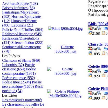
Regarde comm
Aventure/Epopée (128)
Regarde qu'e
Brèves littéraires (56)
Ô Hipoppota
Fantastique/Merveilleux
Roi des roi, 
(592)
Horreur/Épouvante
(112)
Humour/Détente
Bidis [800x
(406)
Laboniris (21)
Pat
Policier/Noir/Thriller (304)
2168
Réalisme/Historique (545)
Réflexions/Dissertations
(154)
Science-fiction (222)
Clairette [8
Sentimental/Romanesque
Pat
(778)
1895
Les Poésies
Chansons et Slams (649)
Laboniris (32)
Poésie
Colette [80
classique (654)
Poésie
Pat
contemporaine (1971)
1929
Poésie en prose (552)
Poésie libre (2594)
Poésie
néo-classique (1675)
Récit
Colette Phi
poétique (74)
Pat
Les Listes
1990
Les meilleures nouveautés
Le classement nouvelles
Le