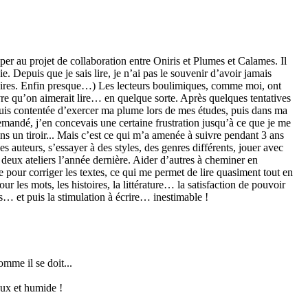
er au projet de collaboration entre Oniris et Plumes et Calames. Il
e. Depuis que je sais lire, je n’ai pas le souvenir d’avoir jamais
ndaires. Enfin presque…) Les lecteurs boulimiques, comme moi, ont
livre qu’on aimerait lire… en quelque sorte. Après quelques tentatives
e suis contentée d’exercer ma plume lors de mes études, puis dans ma
demandé, j’en concevais une certaine frustration jusqu’à ce que je me
ans un tiroir... Mais c’est ce qui m’a amenée à suivre pendant 3 ans
des auteurs, s’essayer à des styles, des genres différents, jouer avec
deux ateliers l’année dernière. Aider d’autres à cheminer en
e pour corriger les textes, ce qui me permet de lire quasiment tout en
 les mots, les histoires, la littérature… la satisfaction de pouvoir
s… et puis la stimulation à écrire… inestimable !
omme il se doit...
ux et humide !