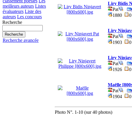
classement poésies
Les
Liry Bidis 
meilleurs auteurs
Listes
Pat
évaluateurs
Liste des
1880
auteurs
Les concours
Recherche
Liry Ninjav
Pat
Recherche avancée
1903
Liry Ninjav
Pat
1926
Maëlle [800
Pat
1904
Photo N°. 1-10 (sur 40 photos)