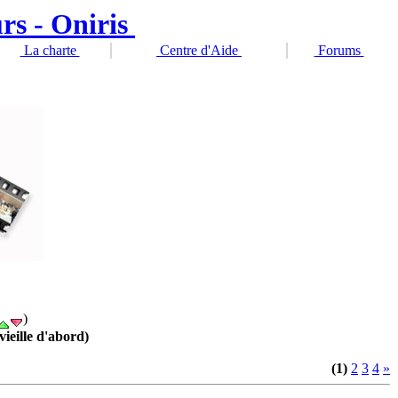
La charte
Centre d'Aide
Forums
)
vieille d'abord)
(1)
2
3
4
»