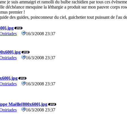
e je suis ammaigri et ramolli du bulbe rachidien par tous ces évènemen
lle déchéance mesquine la léthargie a produit sur mon pauvre corps rose
mus premier !
guide des guides, poinconneur du ciel, guichetier tout puissant de l'au del
600].jpg
Oniriades
16/3/2008 23:37
0
00x600].jpg
Oniriades
16/3/2008 23:37
0
0x600].jpg
Oniriades
16/3/2008 23:37
0
lippe Maëlle[800x600].jpg
Oniriades
16/3/2008 23:37
0