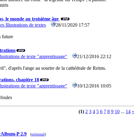
niris
s, le monde au troisième âge
es Illustrations de textes
28/11/2020 17:57
 future
trations
llustrations de texte "apprentissage"
21/12/2016 22:12
il", d'après l'ange au sourire de la cathédrale de Reims.
rations. chapitre 18
llustrations de texte "apprentissage"
10/12/2016 10:05
 foules
(1)
2
3
4
5
6
7
8
9
10
...
14
»
Album-P 2.9
(
original
)