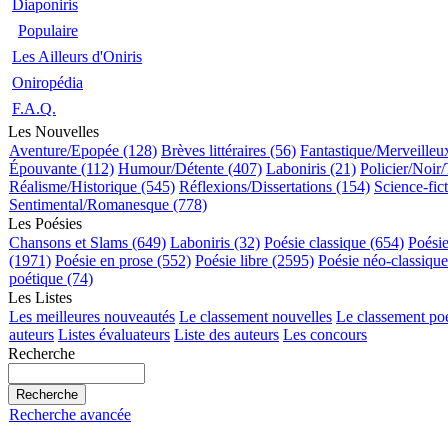
Diaponiris
Populaire
Les Ailleurs d'Oniris
Oniropédia
F.A.Q.
Les Nouvelles
Aventure/Epopée (128)
Brèves littéraires (56)
Fantastique/Merveilleu
Épouvante (112)
Humour/Détente (407)
Laboniris (21)
Policier/Noir/
Réalisme/Historique (545)
Réflexions/Dissertations (154)
Science-fic
Sentimental/Romanesque (778)
Les Poésies
Chansons et Slams (649)
Laboniris (32)
Poésie classique (654)
Poési
(1971)
Poésie en prose (552)
Poésie libre (2595)
Poésie néo-classiqu
poétique (74)
Les Listes
Les meilleures nouveautés
Le classement nouvelles
Le classement po
auteurs
Listes évaluateurs
Liste des auteurs
Les concours
Recherche
Recherche avancée