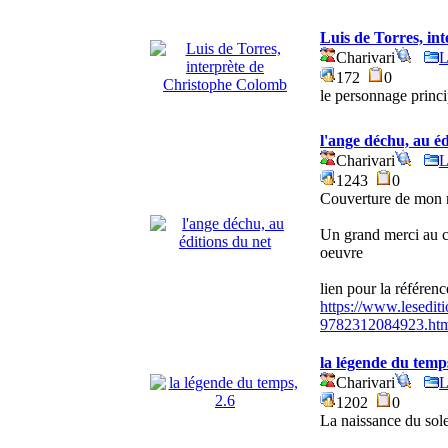
Luis de Torres, in
Charivari
L
172
0
le personnage princ
l'ange déchu, au éd
Charivari
L
1243
0
Couverture de mon 
Un grand merci au com
oeuvre
lien pour la référenc
https://www.lesedit
9782312084923.ht
la légende du temps
Charivari
L
1202
0
La naissance du sole