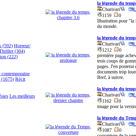
la légende du temps
Charivari
L
1159
0
Illsutration pour "l
du monde.
la légende du temp
Charivari
L
x (592)
Horreur/
1212
0
Thriller (304)
première page achev
tion (222)
trois coups de gomme 
pages. J'en posterai
documents trop lourd
e contemporaine
Bref, à suivre.
e (1675)
Récit
la légende du temp
Charivari
L
ésies
Les meilleurs
1162
0
image pour la versio
la légende du Temp
Charivari
L
1087
0
couverture de la ver