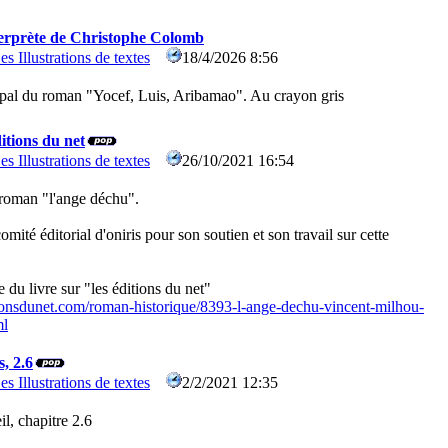
terprète de Christophe Colomb
es Illustrations de textes
18/4/2026 8:56
ipal du roman "Yocef, Luis, Aribamao". Au crayon gris
itions du net
es Illustrations de textes
26/10/2021 16:54
roman "l'ange déchu".
ité éditorial d'oniris pour son soutien et son travail sur cette
e du livre sur "les éditions du net"
ionsdunet.com/roman-historique/8393-l-ange-dechu-vincent-milhou-
ml
, 2.6
es Illustrations de textes
2/2/2021 12:35
il, chapitre 2.6