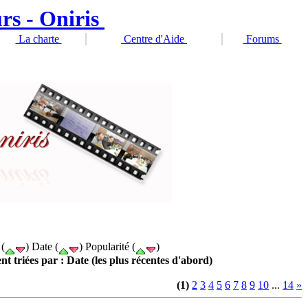
La charte
Centre d'Aide
Forums
 (
) Date (
) Popularité (
)
t triées par : Date (les plus récentes d'abord)
(1)
2
3
4
5
6
7
8
9
10
...
14
»