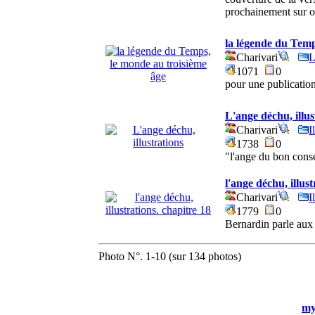
prochainement sur o
la légende du Temp
Charivari
L
1071
0
pour une publication
L'ange déchu, illus
Charivari
I
1738
0
"l'ange du bon conse
l'ange déchu, illust
Charivari
I
1779
0
Bernardin parle aux
Photo N°. 1-10 (sur 134 photos)
my