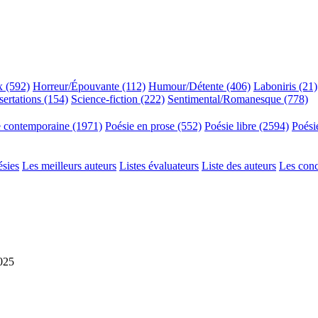
x (592)
Horreur/Épouvante (112)
Humour/Détente (406)
Laboniris (21)
sertations (154)
Science-fiction (222)
Sentimental/Romanesque (778)
e contemporaine (1971)
Poésie en prose (552)
Poésie libre (2594)
Poési
ésies
Les meilleurs auteurs
Listes évaluateurs
Liste des auteurs
Les con
2025