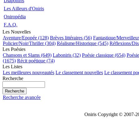
Diaponiris
Les Ailleurs d'Oniris
Oniropédia
F.A.Q.
Les Nouvelles
Aventure/Epopée (128)
Brèves littéraires (56)
Fantastique/Merveilleu
Policier/Noir/Thriller (304)
Réalisme/Historique (545)
Réflexions/Dis
Les Poésies
Chansons et Slams (649)
Laboniris (32)
Poésie classique (654)
Poési
(1675)
Récit poétique (74)
Les Listes
Les meilleures nouveautés
Le classement nouvelles
Le classement po
Recherche
Recherche avancée
Oniris Copyright © 2007-