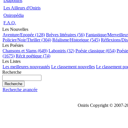
Diaponiris
Les Ailleurs d'Oniris
Oniropédia
F.A.Q.
Les Nouvelles
Aventure/Epopée (128)
Brèves littéraires (56)
Fantastique/Merveilleu
Policier/Noir/Thriller (304)
Réalisme/Historique (545)
Réflexions/Dis
Les Poésies
Chansons et Slams (649)
Laboniris (32)
Poésie classique (654)
Poési
(1675)
Récit poétique (74)
Les Listes
Les meilleures nouveautés
Le classement nouvelles
Le classement po
Recherche
Recherche avancée
Oniris Copyright © 2007-