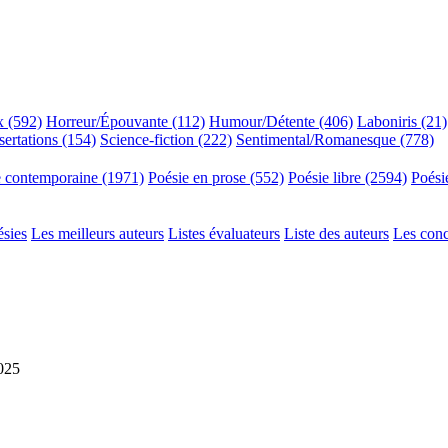
x (592)
Horreur/Épouvante (112)
Humour/Détente (406)
Laboniris (21)
sertations (154)
Science-fiction (222)
Sentimental/Romanesque (778)
e contemporaine (1971)
Poésie en prose (552)
Poésie libre (2594)
Poési
ésies
Les meilleurs auteurs
Listes évaluateurs
Liste des auteurs
Les con
2025