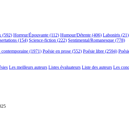
x (592)
Horreur/Épouvante (112)
Humour/Détente (406)
Laboniris (21)
sertations (154)
Science-fiction (222)
Sentimental/Romanesque (778)
e contemporaine (1971)
Poésie en prose (552)
Poésie libre (2594)
Poési
ésies
Les meilleurs auteurs
Listes évaluateurs
Liste des auteurs
Les con
2025