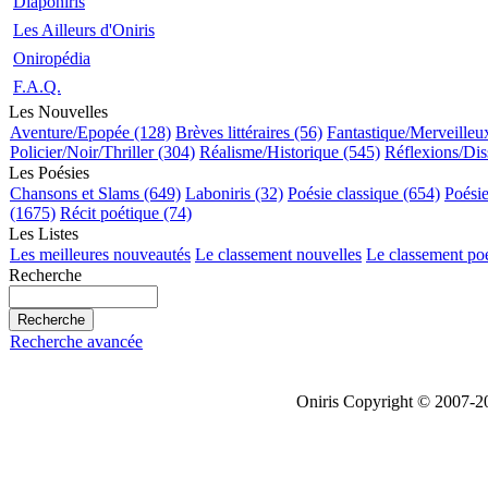
Diaponiris
Les Ailleurs d'Oniris
Oniropédia
F.A.Q.
Les Nouvelles
Aventure/Epopée (128)
Brèves littéraires (56)
Fantastique/Merveilleu
Policier/Noir/Thriller (304)
Réalisme/Historique (545)
Réflexions/Dis
Les Poésies
Chansons et Slams (649)
Laboniris (32)
Poésie classique (654)
Poési
(1675)
Récit poétique (74)
Les Listes
Les meilleures nouveautés
Le classement nouvelles
Le classement po
Recherche
Recherche avancée
Oniris Copyright © 2007-