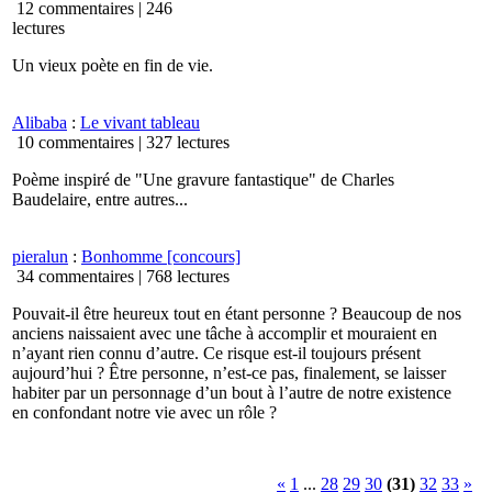
12 commentaires |
246
lectures
Un vieux poète en fin de vie.
Alibaba
:
Le vivant tableau
10 commentaires |
327 lectures
Poème inspiré de "Une gravure fantastique" de Charles
Baudelaire, entre autres...
pieralun
:
Bonhomme [concours]
34 commentaires |
768 lectures
Pouvait-il être heureux tout en étant personne ? Beaucoup de nos
anciens naissaient avec une tâche à accomplir et mouraient en
n’ayant rien connu d’autre. Ce risque est-il toujours présent
aujourd’hui ? Être personne, n’est-ce pas, finalement, se laisser
habiter par un personnage d’un bout à l’autre de notre existence
en confondant notre vie avec un rôle ?
«
1
...
28
29
30
(31)
32
33
»