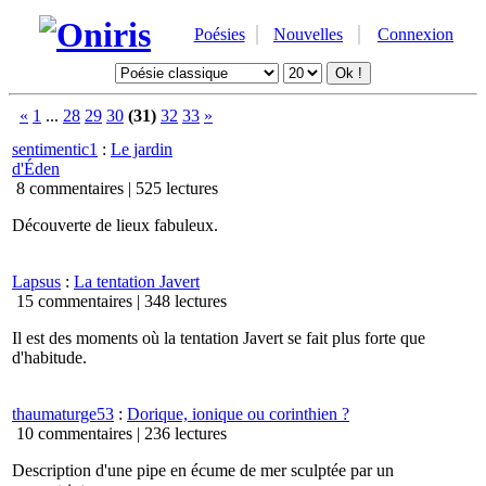
Poésies
Nouvelles
Connexion
«
1
...
28
29
30
(31)
32
33
»
sentimentic1
:
Le jardin
d'Éden
8 commentaires |
525 lectures
Découverte de lieux fabuleux.
Lapsus
:
La tentation Javert
15 commentaires |
348 lectures
Il est des moments où la tentation Javert se fait plus forte que
d'habitude.
thaumaturge53
:
Dorique, ionique ou corinthien ?
10 commentaires |
236 lectures
Description d'une pipe en écume de mer sculptée par un