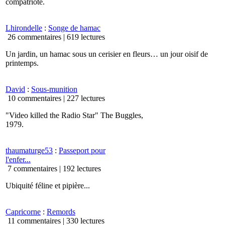
compatriote.
Lhirondelle
:
Songe de hamac
26 commentaires |
619 lectures
Un jardin, un hamac sous un cerisier en fleurs… un jour oisif de
printemps.
David
:
Sous-munition
10 commentaires |
227 lectures
"Video killed the Radio Star" The Buggles,
1979.
thaumaturge53
:
Passeport pour
l'enfer...
7 commentaires |
192 lectures
Ubiquité féline et pipière...
Capricorne
:
Remords
11 commentaires |
330 lectures