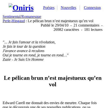
Poésies
Nouvelles
Connexion
Sentimental/Romanesque
Perle-Hingaud
: Le pélican brun n’est majestueux qu’en vol
Publié
le 29/04/10
-
21 commentaires
-
26982 caractères
-
181 lectures
"... Je fais l'amour et la révolution,
Je fais le tour de la question
J'avance avance à reculons
Oui je tourne en rond, je tourne en rond…"
Zazie - Je Suis Un Homme
Le pélican brun n’est majestueux qu’en
vol
Edward Carell me donnait des envies de meurtre. Chaque fois
que je découvrais une de ses nouvelles publications, ou sa