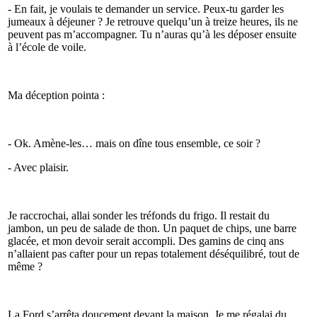
- En fait, je voulais te demander un service. Peux-tu garder les
jumeaux à déjeuner ? Je retrouve quelqu’un à treize heures, ils ne
peuvent pas m’accompagner. Tu n’auras qu’à les déposer ensuite
à l’école de voile.
Ma déception pointa :
- Ok. Amène-les… mais on dîne tous ensemble, ce soir ?
- Avec plaisir.
Je raccrochai, allai sonder les tréfonds du frigo. Il restait du
jambon, un peu de salade de thon. Un paquet de chips, une barre
glacée, et mon devoir serait accompli. Des gamins de cinq ans
n’allaient pas cafter pour un repas totalement déséquilibré, tout de
même ?
La Ford s’arrêta doucement devant la maison. Je me régalai du