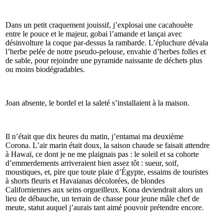
Dans un petit craquement jouissif, j’explosai une cacahouète
entre le pouce et le majeur, gobai l’amande et lançai avec
désinvolture la coque par-dessus la rambarde. L’épluchure dévala
l’herbe pelée de notre pseudo-pelouse, envahie d’herbes folles et
de sable, pour rejoindre une pyramide naissante de déchets plus
ou moins biodégradables.
Joan absente, le bordel et la saleté s’installaient à la maison.
Il n’était que dix heures du matin, j’entamai ma deuxième
Corona. L’air marin était doux, la saison chaude se faisait attendre
à Hawaï, ce dont je ne me plaignais pas : le soleil et sa cohorte
d’emmerdements arriveraient bien assez tôt : sueur, soif,
moustiques, et, pire que toute plaie d’Égypte, essaims de touristes
à shorts fleuris et Havaianas décolorées, de blondes
Californiennes aux seins orgueilleux. Kona deviendrait alors un
lieu de débauche, un terrain de chasse pour jeune mâle chef de
meute, statut auquel j’aurais tant aimé pouvoir prétendre encore.