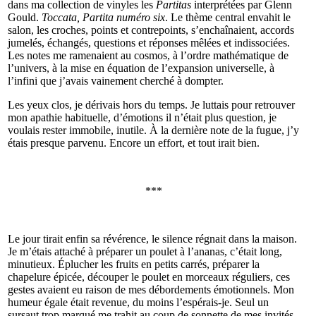
dans ma collection de vinyles les
Partitas
interprétées par Glenn
Gould.
Toccata, Partita numéro six
. Le thème central envahit le
salon, les croches, points et contrepoints, s’enchaînaient, accords
jumelés, échangés, questions et réponses mêlées et indissociées.
Les notes me ramenaient au cosmos, à l’ordre mathématique de
l’univers, à la mise en équation de l’expansion universelle, à
l’infini que j’avais vainement cherché à dompter.
Les yeux clos, je dérivais hors du temps. Je luttais pour retrouver
mon apathie habituelle, d’émotions il n’était plus question, je
voulais rester immobile, inutile. À la dernière note de la fugue, j’y
étais presque parvenu. Encore un effort, et tout irait bien.
***
Le jour tirait enfin sa révérence, le silence régnait dans la maison.
Je m’étais attaché à préparer un poulet à l’ananas, c’était long,
minutieux. Éplucher les fruits en petits carrés, préparer la
chapelure épicée, découper le poulet en morceaux réguliers, ces
gestes avaient eu raison de mes débordements émotionnels. Mon
humeur égale était revenue, du moins l’espérais-je. Seul un
sursaut trop marqué me trahit au coup de sonnette de mes invités.