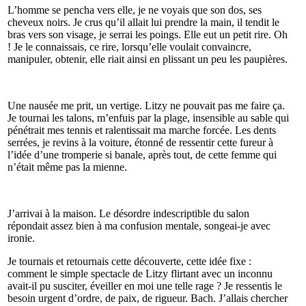
L’homme se pencha vers elle, je ne voyais que son dos, ses
cheveux noirs. Je crus qu’il allait lui prendre la main, il tendit le
bras vers son visage, je serrai les poings. Elle eut un petit rire. Oh
! Je le connaissais, ce rire, lorsqu’elle voulait convaincre,
manipuler, obtenir, elle riait ainsi en plissant un peu les paupières.
Une nausée me prit, un vertige. Litzy ne pouvait pas me faire ça.
Je tournai les talons, m’enfuis par la plage, insensible au sable qui
pénétrait mes tennis et ralentissait ma marche forcée. Les dents
serrées, je revins à la voiture, étonné de ressentir cette fureur à
l’idée d’une tromperie si banale, après tout, de cette femme qui
n’était même pas la mienne.
J’arrivai à la maison. Le désordre indescriptible du salon
répondait assez bien à ma confusion mentale, songeai-je avec
ironie.
Je tournais et retournais cette découverte, cette idée fixe :
comment le simple spectacle de Litzy flirtant avec un inconnu
avait-il pu susciter, éveiller en moi une telle rage ? Je ressentis le
besoin urgent d’ordre, de paix, de rigueur. Bach. J’allais chercher