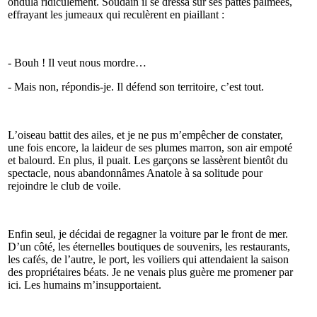
ondula ridiculement. Soudain il se dressa sur ses pattes palmées,
effrayant les jumeaux qui reculèrent en piaillant :
- Bouh ! Il veut nous mordre…
- Mais non, répondis-je. Il défend son territoire, c’est tout.
L’oiseau battit des ailes, et je ne pus m’empêcher de constater,
une fois encore, la laideur de ses plumes marron, son air empoté
et balourd. En plus, il puait. Les garçons se lassèrent bientôt du
spectacle, nous abandonnâmes Anatole à sa solitude pour
rejoindre le club de voile.
Enfin seul, je décidai de regagner la voiture par le front de mer.
D’un côté, les éternelles boutiques de souvenirs, les restaurants,
les cafés, de l’autre, le port, les voiliers qui attendaient la saison
des propriétaires béats. Je ne venais plus guère me promener par
ici. Les humains m’insupportaient.