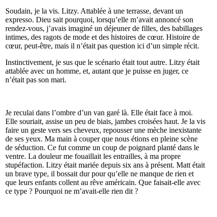
Soudain, je la vis. Litzy. Attablée à une terrasse, devant un
expresso. Dieu sait pourquoi, lorsqu’elle m’avait annoncé son
rendez-vous, j’avais imaginé un déjeuner de filles, des babillages
intimes, des ragots de mode et des histoires de cœur. Histoire de
cœur, peut-être, mais il n’était pas question ici d’un simple récit.
Instinctivement, je sus que le scénario était tout autre. Litzy était
attablée avec un homme, et, autant que je puisse en juger, ce
n’était pas son mari.
Je reculai dans l’ombre d’un van garé là. Elle était face à moi.
Elle souriait, assise un peu de biais, jambes croisées haut. Je la vis
faire un geste vers ses cheveux, repousser une mèche inexistante
de ses yeux. Ma main à couper que nous étions en pleine scène
de séduction. Ce fut comme un coup de poignard planté dans le
ventre. La douleur me fouaillait les entrailles, à ma propre
stupéfaction. Litzy était mariée depuis six ans à présent. Matt était
un brave type, il bossait dur pour qu’elle ne manque de rien et
que leurs enfants collent au rêve américain. Que faisait-elle avec
ce type ? Pourquoi ne m’avait-elle rien dit ?