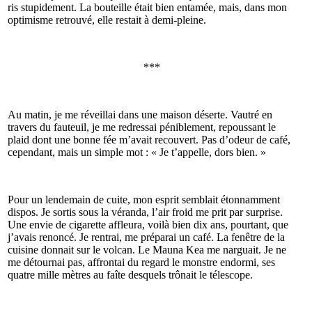
ris stupidement. La bouteille était bien entamée, mais, dans mon
optimisme retrouvé, elle restait à demi-pleine.
***
Au matin, je me réveillai dans une maison déserte. Vautré en
travers du fauteuil, je me redressai péniblement, repoussant le
plaid dont une bonne fée m’avait recouvert. Pas d’odeur de café,
cependant, mais un simple mot : « Je t’appelle, dors bien. »
Pour un lendemain de cuite, mon esprit semblait étonnamment
dispos. Je sortis sous la véranda, l’air froid me prit par surprise.
Une envie de cigarette affleura, voilà bien dix ans, pourtant, que
j’avais renoncé. Je rentrai, me préparai un café. La fenêtre de la
cuisine donnait sur le volcan. Le Mauna Kea me narguait. Je ne
me détournai pas, affrontai du regard le monstre endormi, ses
quatre mille mètres au faîte desquels trônait le télescope.