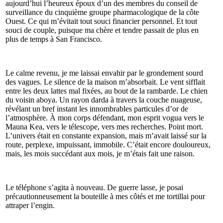
aujourd’hui l’heureux époux d’un des membres du conseil de
surveillance du cinquième groupe pharmacologique de la côte
Ouest. Ce qui m’évitait tout souci financier personnel. Et tout
souci de couple, puisque ma chère et tendre passait de plus en
plus de temps à San Francisco.
Le calme revenu, je me laissai envahir par le grondement sourd
des vagues. Le silence de la maison m’absorbait. Le vent sifflait
entre les deux lattes mal fixées, au bout de la rambarde. Le chien
du voisin aboya. Un rayon darda à travers la couche nuageuse,
révélant un bref instant les innombrables particules d’or de
l’atmosphère. À mon corps défendant, mon esprit vogua vers le
Mauna Kea, vers le télescope, vers mes recherches. Point mort.
L’univers était en constante expansion, mais m’avait laissé sur la
route, perplexe, impuissant, immobile. C’était encore douloureux,
mais, les mois succédant aux mois, je m’étais fait une raison.
Le téléphone s’agita à nouveau. De guerre lasse, je posai
précautionneusement la bouteille à mes côtés et me tortillai pour
attraper l’engin.