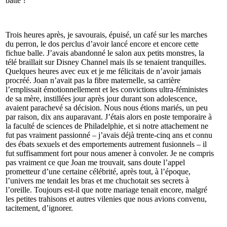
batte ?
Trois heures après, je savourais, épuisé, un café sur les marches
du perron, le dos perclus d’avoir lancé encore et encore cette
fichue balle. J’avais abandonné le salon aux petits monstres, la
télé braillait sur Disney Channel mais ils se tenaient tranquilles.
Quelques heures avec eux et je me félicitais de n’avoir jamais
procréé. Joan n’avait pas la fibre maternelle, sa carrière
l’emplissait émotionnellement et les convictions ultra-féministes
de sa mère, instillées jour après jour durant son adolescence,
avaient parachevé sa décision. Nous nous étions mariés, un peu
par raison, dix ans auparavant. J’étais alors en poste temporaire à
la faculté de sciences de Philadelphie, et si notre attachement ne
fut pas vraiment passionné – j’avais déjà trente-cinq ans et connu
des ébats sexuels et des emportements autrement fusionnels – il
fut suffisamment fort pour nous amener à convoler. Je ne compris
pas vraiment ce que Joan me trouvait, sans doute l’appel
prometteur d’une certaine célébrité, après tout, à l’époque,
l’univers me tendait les bras et me chuchotait ses secrets à
l’oreille. Toujours est-il que notre mariage tenait encore, malgré
les petites trahisons et autres vilenies que nous avions convenu,
tacitement, d’ignorer.