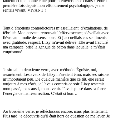
fauteuil et une bonne cuite pour m’enivrer de ce chaos ? Pour la
première fois depuis mon effondrement psychologique, je me
sentais vivant. VIVANT !
Tant d’émotions contradictoires m’assaillaient, d’exaltations, de
fébrilité. Mon cerveau retrouvait l’effervescence, s’éveillait avec
fièvre au tumulte des sensations. Et j’accueillais ces sentiments
avec gratitude, respect. Litzy m’avait délivré. Elle avait fracturé
ma carapace, brisé la gangue de béton dans laquelle je m’étais
emprisonné.
Je sirotai un deuxième verre, avec méthode. Égoïste, oui,
assurément. Les aveux de Litzy m’avaient ému, mais ses raisons
m’importaient peu. De quelque manière que ce fût, elle serait
toujours à mes côtés, je l’avais compris ce soir. Litzy resterait
mon passé, mais aussi, mon avenir. J’avais puisé dans sa force
l’énergie de ma résurrection. C’était si bon…
Au troisième verre, je réfléchissais encore, mais plus lentement.
Plus tard, je découvris qu’il était hors de question de me lever. Je