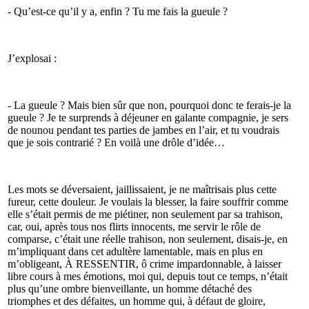
- Qu’est-ce qu’il y a, enfin ? Tu me fais la gueule ?
J’explosai :
- La gueule ? Mais bien sûr que non, pourquoi donc te ferais-je la
gueule ? Je te surprends à déjeuner en galante compagnie, je sers
de nounou pendant tes parties de jambes en l’air, et tu voudrais
que je sois contrarié ? En voilà une drôle d’idée…
Les mots se déversaient, jaillissaient, je ne maîtrisais plus cette
fureur, cette douleur. Je voulais la blesser, la faire souffrir comme
elle s’était permis de me piétiner, non seulement par sa trahison,
car, oui, après tous nos flirts innocents, me servir le rôle de
comparse, c’était une réelle trahison, non seulement, disais-je, en
m’impliquant dans cet adultère lamentable, mais en plus en
m’obligeant, À RESSENTIR, ô crime impardonnable, à laisser
libre cours à mes émotions, moi qui, depuis tout ce temps, n’était
plus qu’une ombre bienveillante, un homme détaché des
triomphes et des défaites, un homme qui, à défaut de gloire,