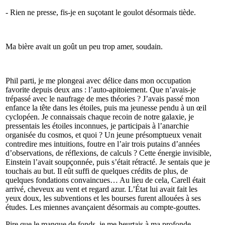
- Rien ne presse, fis-je en suçotant le goulot désormais tiède.
Ma bière avait un goût un peu trop amer, soudain.
Phil parti, je me plongeai avec délice dans mon occupation
favorite depuis deux ans : l’auto-apitoiement. Que n’avais-je
trépassé avec le naufrage de mes théories ? J’avais passé mon
enfance la tête dans les étoiles, puis ma jeunesse pendu à un œil
cyclopéen. Je connaissais chaque recoin de notre galaxie, je
pressentais les étoiles inconnues, je participais à l’anarchie
organisée du cosmos, et quoi ? Un jeune présomptueux venait
contredire mes intuitions, foutre en l’air trois putains d’années
d’observations, de réflexions, de calculs ? Cette énergie invisible,
Einstein l’avait soupçonnée, puis s’était rétracté. Je sentais que je
touchais au but. Il eût suffi de quelques crédits de plus, de
quelques fondations convaincues… Au lieu de cela, Carell était
arrivé, cheveux au vent et regard azur. L’État lui avait fait les
yeux doux, les subventions et les bourses furent allouées à ses
études. Les miennes avançaient désormais au compte-gouttes.
Pire que le manque de fonds, je me heurtais à ma profonde