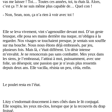
vas me laisser ! Toi… Toutes ces années, toi, tu étais là. Alors,
c’est ça ?! Je ne suis même plus capable de… Quel con !
- Non, Sean, non, ça n’a rien à voir avec toi !
Elle se leva vivement, vint s’agenouiller devant moi. D’un geste
brusque, elle posa ses mains derrière ma nuque, m’obligea à la
regarder. Nos visages se touchaient presque, je sentais son souffle
sur ma bouche. Nous nous étions déjà embrassés, par jeu,
plusieurs fois. Mais là, c’était différent. Un désir intense
m’envahit. Je ne renoncerais pas sans combattre. Mes yeux dans
les siens, je l’embrassai, l’attirai à moi, puissamment, avec une
folie, un désespoir, une passion que je n’avais plus ressentis
depuis deux ans. Elle vacilla, résista un peu, céda, enfin.
Le poulet resta en l’état.
Litzy s’endormait doucement à mes côtés dans le lit conjugal.
Elle soupira, les yeux mi-clos, lorsque que je la recouvris du drap
froissé.