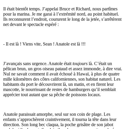
Il était bientôt temps. J’appelai Bruce et Richard, nous partîmes
pour la marina. Je me garai à l’extrémité nord, au point habituel.
Ils reconnurent l’endroit, coururent le long de la jetée, s’arrêtèrent
net devant le spectacle espéré :
- Il est là ! Viens vite, Sean ! Anatole est là !!!
J’avançais sans urgence. Anatole était
toujours
là. C’était un
pélican brun, un gros oiseau pataud et assez immonde, à dire vrai.
Nul ne savait comment il avait échoué à Hawaï, à plus de quatre
mille kilomètres des côtes californiennes, son habitat naturel. Les
habitants du port le découvrirent là, un matin, et en firent leur
mascotte, le nourrissant de restes de hamburgers qu’il semblait
apprécier tout autant que sa pêche de poissons locaux.
Anatole paraissait amorphe, seul sur son coin de plage. Les
enfants s’approchèrent craintivement, il tourna la tête dans leur
direction. Son long bec claqua, la poche grisâtre de son jabot