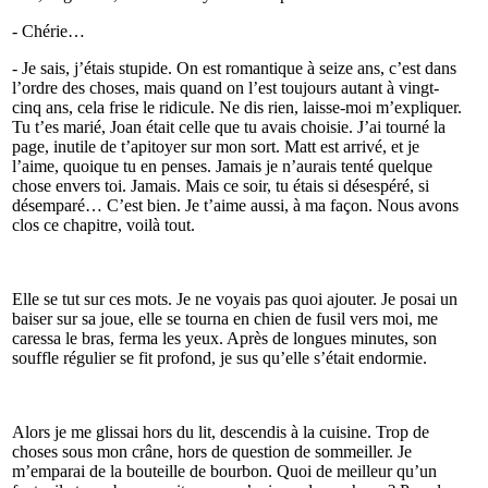
- Chérie…
- Je sais, j’étais stupide. On est romantique à seize ans, c’est dans
l’ordre des choses, mais quand on l’est toujours autant à vingt-
cinq ans, cela frise le ridicule. Ne dis rien, laisse-moi m’expliquer.
Tu t’es marié, Joan était celle que tu avais choisie. J’ai tourné la
page, inutile de t’apitoyer sur mon sort. Matt est arrivé, et je
l’aime, quoique tu en penses. Jamais je n’aurais tenté quelque
chose envers toi. Jamais. Mais ce soir, tu étais si désespéré, si
désemparé… C’est bien. Je t’aime aussi, à ma façon. Nous avons
clos ce chapitre, voilà tout.
Elle se tut sur ces mots. Je ne voyais pas quoi ajouter. Je posai un
baiser sur sa joue, elle se tourna en chien de fusil vers moi, me
caressa le bras, ferma les yeux. Après de longues minutes, son
souffle régulier se fit profond, je sus qu’elle s’était endormie.
Alors je me glissai hors du lit, descendis à la cuisine. Trop de
choses sous mon crâne, hors de question de sommeiller. Je
m’emparai de la bouteille de bourbon. Quoi de meilleur qu’un