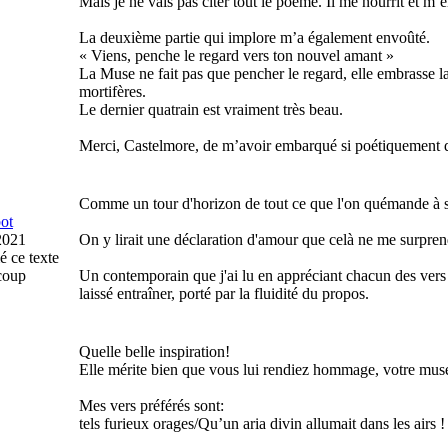
Mais je ne vais pas citer tout le poème. Il me nourrit et m’
La deuxième partie qui implore m’a également envoûté.
« Viens, penche le regard vers ton nouvel amant »
La Muse ne fait pas que pencher le regard, elle embrasse l
mortifères.
Le dernier quatrain est vraiment très beau.
Merci, Castelmore, de m’avoir embarqué si poétiquement d
Comme un tour d'horizon de tout ce que l'on quémande à sa 
ot
2021
On y lirait une déclaration d'amour que celà ne me surprend
é ce texte
coup
Un contemporain que j'ai lu en appréciant chacun des vers
laissé entraîner, porté par la fluidité du propos.
Quelle belle inspiration!
Elle mérite bien que vous lui rendiez hommage, votre muse,
Mes vers préférés sont:
tels furieux orages/Qu’un aria divin allumait dans les airs !