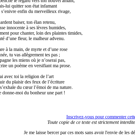
penche le regard vers ton nouvel amant,
ais-lui quitter son état infamant
l s’enivre enfin du merveilleux rivage,
ardent baiser, ton élan retenu,
sse innocente à ses lèvres humides,
ent pour chanter, loin des plaintes timides,
té d’une fleur, le malheur advenu.
are à la main, de myrte et d’une rose
ée, tu vas allègrement tes pas ;
gne les miens où je n’oserai pas,
crire un poème en versifiant ma prose.
ai avec toi la religion de l’art
uir du plaisir des feux de l’écriture
’exhale du cœur l’émoi de ma nature.
 donne-moi du bonheur une part !
Inscrivez-vous pour commenter cette
Toute copie de ce texte est strictement interdit
Je me laisse bercer par ces mots sans avoir l'envie de les déc