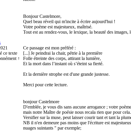
Bonjour Castelmore,
Quel beau réveil qui m'incite à écrire aujourd'hui !
Votre poème est majestueux, maîtrisé.
Tout est au rendez-vous, le lexique, la beauté des images, le 
s
2021
Ce passage est mon préféré :
é ce texte
[...] Je peindrai la chair, pétrie à la première
onnément ↑
Folle étreinte des corps, attirant la lumière,
Et la mort dans l’instant où s’éteint sa fierté.
Et la dernière strophe est d'une grande justesse.
Merci pour cette lecture.
bonjour Castelmore
D'emblée, je vous dis sans aucune arrogance ; votre poème es
mais notre Maître de poésie nous recala rien que pour cela.
Versifier sur la muse, peut laisser courir tant et tant la plum
NB il n'en demeure pas moins que l'écriture est majestueus
nuages suintants " par exemple;