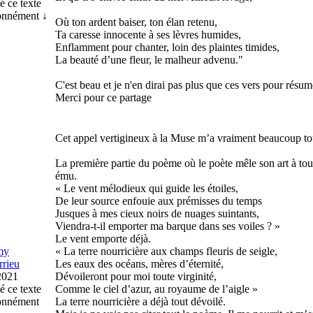
é ce texte
onnément ↓
Où ton ardent baiser, ton élan retenu,
Ta caresse innocente à ses lèvres humides,
Enflamment pour chanter, loin des plaintes timides,
La beauté d’une fleur, le malheur advenu."
C'est beau et je n'en dirai pas plus que ces vers pour résum
Merci pour ce partage
Cet appel vertigineux à la Muse m’a vraiment beaucoup tou
La première partie du poème où le poète mêle son art à to
ému.
« Le vent mélodieux qui guide les étoiles,
De leur source enfouie aux prémisses du temps
Jusques à mes cieux noirs de nuages suintants,
Viendra-t-il emporter ma barque dans ses voiles ? »
Le vent emporte déjà.
my
« La terre nourricière aux champs fleuris de seigle,
rrieu
Les eaux des océans, mères d’éternité,
2021
Dévoileront pour moi toute virginité,
é ce texte
Comme le ciel d’azur, au royaume de l’aigle »
onnément
La terre nourricière a déjà tout dévoilé.