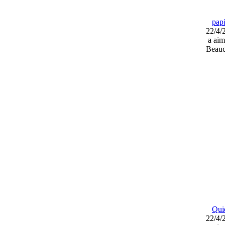
pap
22/4/
a aim
Beauc
Qui
22/4/