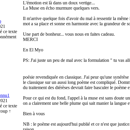
L'émotion est là dans un doux vertige...
La Muse en écho murmure quelques vers.
Il m'arrive quelque fois d'avoir du mal à ressentir la même 
o
mot a sa place et sonne en harmonie avec la grandeur de so
021
é ce texte
Une part de bonheur... vous nous en faites cadeau.
onnément
MERCI
En El Myo
PS: J'ai juste un peu de mal avec la formulation " tu vas al
poésie revendiquée en classique. J'ai peur qu'une synérèse 
le classique sur un aussi long poème est compliqué. Dommag
du traitement des diérèses devrait faire basculer le poème 
onnu1
Pour ce qui est du fond, l'appel à la muse est sans doute u
2021
on a clairement une belle plume qui sait manier la langue et
é ce texte
oup ↑
Bien à vous
NB : le poème est aujourd'hui publié et ce n'est que justic
raison.