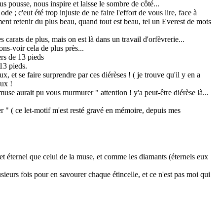
pousse, nous inspire et laisse le sombre de côté...
de ; c'eut été trop injuste de ne faire l'effort de vous lire, face à
ment retenir du plus beau, quand tout est beau, tel un Everest de mots
 carats de plus, mais on est là dans un travail d'orfèvrerie...
ons-voir cela de plus près...
ers de 13 pieds
 13 pieds.
x, et se faire surprendre par ces diérèses ! ( je trouve qu'il y en a
ux !
muse aurait pu vous murmurer " attention ! y'a peut-être diérèse là...
er " ( ce let-motif m'est resté gravé en mémoire, depuis mes
et éternel que celui de la muse, et comme les diamants (éternels eux
lusieurs fois pour en savourer chaque étincelle, et ce n'est pas moi qui