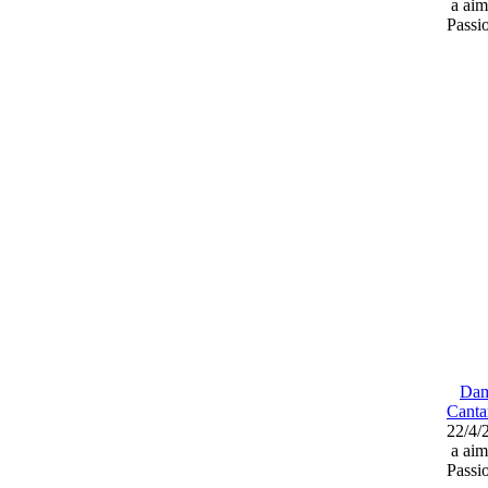
a aim
Passi
Da
Canta
22/4/
a aim
Passi