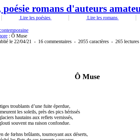
Lire les poésies
Lire les romans
 contemporaine
more
: Ô Muse
blié
le 22/04/21
-
16 commentaires
-
2055 caractères
-
265 lectures
Ô Muse
tiges troublants d’une fuite éperdue,
eurent les soleils, près des pics hérissés
glaciers hautains aux reflets vernissés,
louti souvent ma raison confondue.
 de fœhns brûlants, tournoyant aux déserts,
éché les flots de ces torrents sauvages