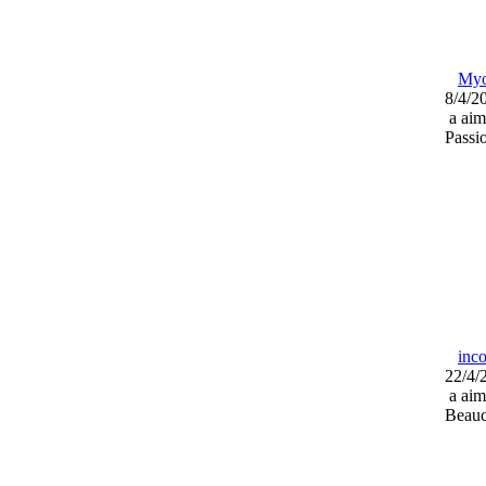
My
8/4/2
a aim
Passi
inc
22/4/
a aim
Beauc