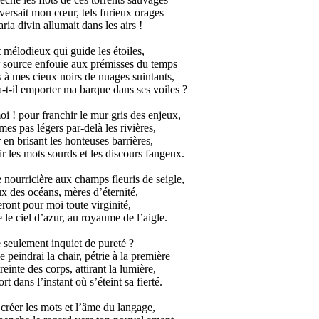
ersait mon cœur, tels furieux orages
ria divin allumait dans les airs !
 mélodieux qui guide les étoiles,
 source enfouie aux prémisses du temps
 à mes cieux noirs de nuages suintants,
-t-il emporter ma barque dans ses voiles ?
i ! pour franchir le mur gris des enjeux,
es pas légers par-delà les rivières,
 en brisant les honteuses barrières,
r les mots sourds et les discours fangeux.
e nourricière aux champs fleuris de seigle,
x des océans, mères d’éternité,
ront pour moi toute virginité,
e ciel d’azur, au royaume de l’aigle.
e seulement inquiet de pureté ?
e peindrai la chair, pétrie à la première
reinte des corps, attirant la lumière,
rt dans l’instant où s’éteint sa fierté.
 créer les mots et l’âme du langage,