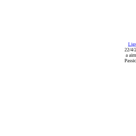
Lig
22/4/
a aim
Passi