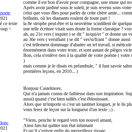
comme il est bon d'avoir pour compagne, une muse qui nous 
Après avoir jardiné sous le soleil, je suis revenu sous votre o
ipoete
celui que vous fîtes pour parler de cette chère amie... com
2021
brillants, où les diamants roulent de toute part !
é ce texte
la 8e strophe peut-être et la neuvième scintillent de quelques
oup ↑
une telle écriture visait sans doute la forme classique ? voy
ah, au 21e vers ( inquiet ) se dit " in/qui/et " et donne un v
au 36e vers ( versifiant ) se dit " ver/si/fi/ant " donne aussi
c'est tellement dommage d'abattre un tel travail, si méticuleu
énormément dans votre texte, et sont autant de pièges vicie
Bon, cela n'enlève rien à la qualité de votre poème ( votre 
)
mais comme je le disais en préambule, " il faut savoir sabr
premières leçons, en 2010... )
Bonjour Castelmore,
Qui n'a jamais connu de faiblesse dans son inspiration. Suj
aussi) quand c'est bien taillés c'est éblouissant.
Alors que m'importe si c'est un tantinet longuet, je le lis p
vous ferez de leçon sur la longueur d'un texte ;-) .
"Viens, penche le regard vers ton nouvel amant,
donc
Ainsi fais-lui quitter son état infamant
2021
Et qu’il s’enivre enfin du merveilleux rivage,