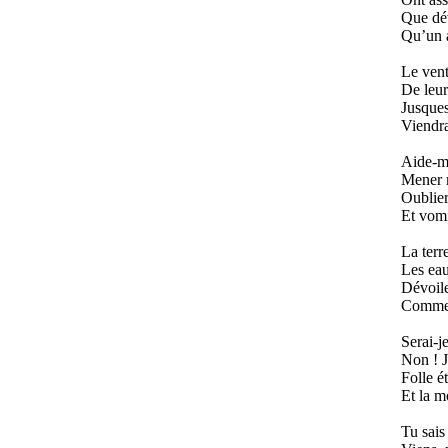
Que dév
Qu’un a
Le vent
De leur
Jusques
Viendra
Aide-mo
Mener m
Oublier
Et vomi
La terr
Les eau
Dévoile
Comme l
Serai-j
Non ! J
Folle ét
Et la mo
Tu sais