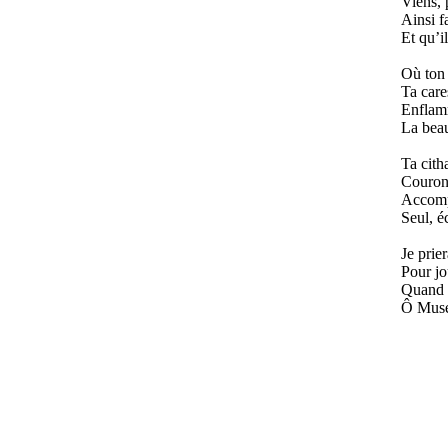
Viens, 
Ainsi f
Et qu’i
Où ton 
Ta care
Enflamm
La beau
Ta cith
Couronn
Accompa
Seul, é
Je prier
Pour jo
Quand s
Ô Muse