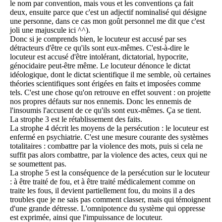
le nom par convention, mais vous et les conventions ça fait
deux, ensuite parce que c'est un adjectif nominalisé qui désigne
une personne, dans ce cas mon goût personnel me dit que c'est
joli une majuscule ici ^^).
Donc si je comprends bien, le locuteur est accusé par ses
détracteurs d'être ce qu'ils sont eux-mêmes. C'est-à-dire le
locuteur est accusé d'être intolérant, dictatorial, hypocrite,
génocidaire peut-être même. Le locuteur dénonce le dictat
idéologique, dont le dictat scientifique il me semble, où certaines
théories scientifiques sont érigées en faits et imposées comme
tels. C'est une chose qu'on retrouve en effet souvent : on projette
nos propres défauts sur nos ennemis. Donc les ennemis de
l'insoumis l'accusent de ce qu'ils sont eux-mêmes. Ça se tient.
La strophe 3 est le rétablissement des faits.
La strophe 4 décrit les moyens de la persécution : le locuteur est
enfermé en psychiatrie. C'est une mesure courante des systèmes
totalitaires : combattre par la violence des mots, puis si cela ne
suffit pas alors combattre, par la violence des actes, ceux qui ne
se soumettent pas.
La strophe 5 est la conséquence de la persécution sur le locuteur
: à être traité de fou, et à être traité médicalement comme on
traite les fous, il devient partiellement fou, du moins il a des
troubles que je ne sais pas comment classer, mais qui témoignent
d'une grande détresse. L'omnipotence du système qui oppresse
est exprimée, ainsi que l'impuissance de locuteur.