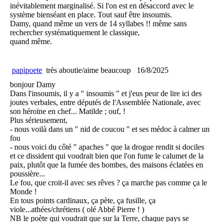
inévitablement marginalisé. Si l'on est en désaccord avec le
système bienséant en place. Tout sauf être insoumis.
Damy, quand même un vers de 14 syllabes !! même sans
rechercher systématiquement le classique,
quand même.
papipoete
très aboutie/aime beaucoup
16/8/2025
bonjour Damy
Dans l'insoumis, il y a " insoumis " et j'eus peur de lire ici des
joutes verbales, entre députés de l'Assemblée Nationale, avec
son héroïne en chef... Matilde ; ouf, !
Plus sérieusement,
- nous voilà dans un " nid de coucou " et ses médoc à calmer un
fou
- nous voici du côté " apaches " que la drogue rendit si dociles
et ce dissident qui voudrait bien que l'on fume le calumet de la
paix, plutôt que la fumée des bombes, des maisons éclatées en
poussière...
Le fou, que croit-il avec ses rêves ? ça marche pas comme ça le
Monde !
En tous points cardinaux, ça pète, ça fusille, ça
viole...athées/chrétiens ( olé Abbé Pierre ! )
NB le poète qui voudrait que sur la Terre, chaque pays se