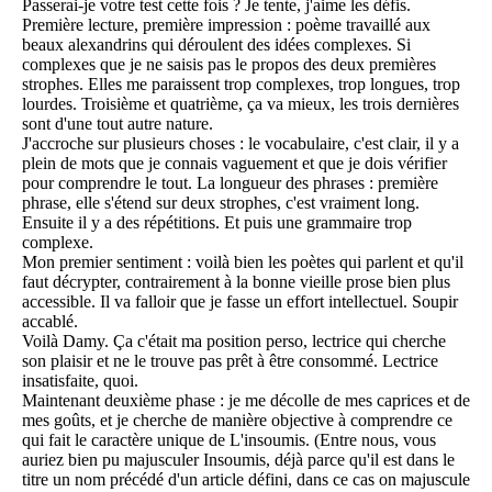
Passerai-je votre test cette fois ? Je tente, j'aime les défis.
Première lecture, première impression : poème travaillé aux
beaux alexandrins qui déroulent des idées complexes. Si
complexes que je ne saisis pas le propos des deux premières
strophes. Elles me paraissent trop complexes, trop longues, trop
lourdes. Troisième et quatrième, ça va mieux, les trois dernières
sont d'une tout autre nature.
J'accroche sur plusieurs choses : le vocabulaire, c'est clair, il y a
plein de mots que je connais vaguement et que je dois vérifier
pour comprendre le tout. La longueur des phrases : première
phrase, elle s'étend sur deux strophes, c'est vraiment long.
Ensuite il y a des répétitions. Et puis une grammaire trop
complexe.
Mon premier sentiment : voilà bien les poètes qui parlent et qu'il
faut décrypter, contrairement à la bonne vieille prose bien plus
accessible. Il va falloir que je fasse un effort intellectuel. Soupir
accablé.
Voilà Damy. Ça c'était ma position perso, lectrice qui cherche
son plaisir et ne le trouve pas prêt à être consommé. Lectrice
insatisfaite, quoi.
Maintenant deuxième phase : je me décolle de mes caprices et de
mes goûts, et je cherche de manière objective à comprendre ce
qui fait le caractère unique de L'insoumis. (Entre nous, vous
auriez bien pu majusculer Insoumis, déjà parce qu'il est dans le
titre un nom précédé d'un article défini, dans ce cas on majuscule