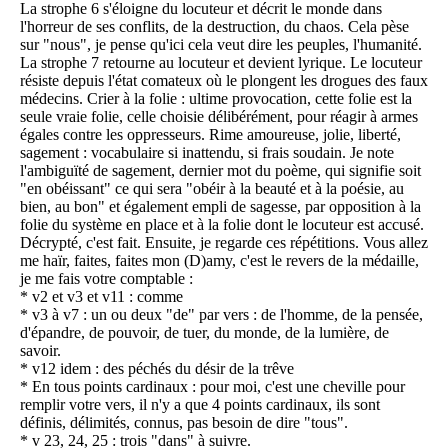
La strophe 6 s'éloigne du locuteur et décrit le monde dans
l'horreur de ses conflits, de la destruction, du chaos. Cela pèse
sur "nous", je pense qu'ici cela veut dire les peuples, l'humanité.
La strophe 7 retourne au locuteur et devient lyrique. Le locuteur
résiste depuis l'état comateux où le plongent les drogues des faux
médecins. Crier à la folie : ultime provocation, cette folie est la
seule vraie folie, celle choisie délibérément, pour réagir à armes
égales contre les oppresseurs. Rime amoureuse, jolie, liberté,
sagement : vocabulaire si inattendu, si frais soudain. Je note
l'ambiguïté de sagement, dernier mot du poème, qui signifie soit
"en obéissant" ce qui sera "obéir à la beauté et à la poésie, au
bien, au bon" et également empli de sagesse, par opposition à la
folie du système en place et à la folie dont le locuteur est accusé.
Décrypté, c'est fait. Ensuite, je regarde ces répétitions. Vous allez
me haïr, faites, faites mon (D)amy, c'est le revers de la médaille,
je me fais votre comptable :
* v2 et v3 et v11 : comme
* v3 à v7 : un ou deux "de" par vers : de l'homme, de la pensée,
d'épandre, de pouvoir, de tuer, du monde, de la lumière, de
savoir.
* v12 idem : des péchés du désir de la trêve
* En tous points cardinaux : pour moi, c'est une cheville pour
remplir votre vers, il n'y a que 4 points cardinaux, ils sont
définis, délimités, connus, pas besoin de dire "tous".
* v 23, 24, 25 : trois "dans" à suivre.