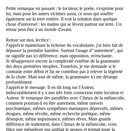
Petite remarque en passant : le locuteur, le poète, s'exprime pour
lui, mais pour les autres victimes aussi, ce nous qui souffre
également sur la terre entière. Il voit la solution dans quelque
chose d'universel : les matins qui se lèvent partout sur terre. Un
retour peut-être à un monde d'avant.
Retour sur moi, lectrice :
J'apprécie maintenant la richesse du vocabulaire, j'ai bien fait de
dépasser la première barrière. Surtout l'usage d'"autrement", qui
ne signifie pas ici différence, mais opposition, m'enchante.
Je désapprouve encore la complexité extrême de la grammaire
des deux premières strophes. Toutefois, je me demande si le
contraste entre début et fin ne contribue pas à relever la légèreté
de la chute. Mais tout de même, la grammaire ici me dérange
profondément.
J'apprécie le message. Il en dit long sur l'Auteur,
indiscutablement il y a une très forte connexion entre locuteur et
Auteur. Je remarque des parallèles avec Climax de la mélancolie,
comment pourrait-il en être autrement, même univers
psychiatrique, mêmes symptômes maniaques dépressifs, mêmes
drogues, même révolte, même recherche poétique, même
désespoir, même impuissance, mêmes rêves. Mais grande
différence de traitement, dans Climax de la mélancolie, vous
filiez une métaphore qui unifiait le propos et teintait toute la