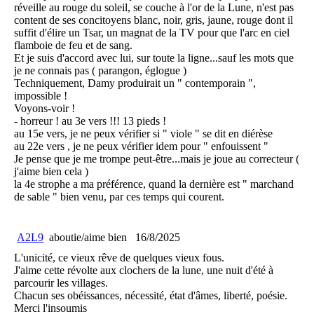
réveille au rouge du soleil, se couche à l'or de la Lune, n'est pas
content de ses concitoyens blanc, noir, gris, jaune, rouge dont il
suffit d'élire un Tsar, un magnat de la TV pour que l'arc en ciel
flamboie de feu et de sang.
Et je suis d'accord avec lui, sur toute la ligne...sauf les mots que
je ne connais pas ( parangon, églogue )
Techniquement, Damy produirait un " contemporain ",
impossible !
Voyons-voir !
- horreur ! au 3e vers !!! 13 pieds !
au 15e vers, je ne peux vérifier si " viole " se dit en diérèse
au 22e vers , je ne peux vérifier idem pour " enfouissent "
Je pense que je me trompe peut-être...mais je joue au correcteur (
j'aime bien cela )
la 4e strophe a ma préférence, quand la dernière est " marchand
de sable " bien venu, par ces temps qui courent.
A2L9
aboutie/aime bien
16/8/2025
L'unicité, ce vieux rêve de quelques vieux fous.
J'aime cette révolte aux clochers de la lune, une nuit d'été à
parcourir les villages.
Chacun ses obéissances, nécessité, état d'âmes, liberté, poésie.
Merci l'insoumis