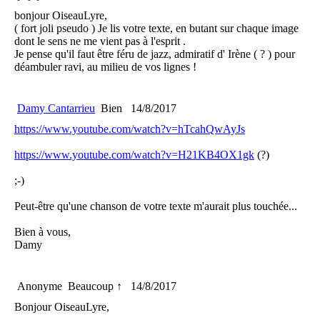
bonjour OiseauLyre,
( fort joli pseudo ) Je lis votre texte, en butant sur chaque image
dont le sens ne me vient pas à l'esprit .
Je pense qu'il faut être féru de jazz, admiratif d' Irène ( ? ) pour
déambuler ravi, au milieu de vos lignes !
Damy Cantarrieu
Bien
14/8/2017
https://www.youtube.com/watch?v=hTcahQwAyJs
https://www.youtube.com/watch?v=H21KB4OX1gk
(?)
;-)
Peut-être qu'une chanson de votre texte m'aurait plus touchée...
Bien à vous,
Damy
Anonyme
Beaucoup ↑
14/8/2017
Bonjour OiseauLyre,