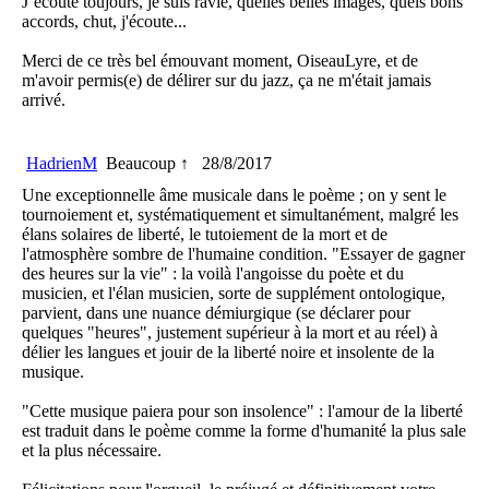
J’écoute toujours, je suis ravie, quelles belles images, quels bons
accords, chut, j'écoute...
Merci de ce très bel émouvant moment, OiseauLyre, et de
m'avoir permis(e) de délirer sur du jazz, ça ne m'était jamais
arrivé.
HadrienM
Beaucoup ↑
28/8/2017
Une exceptionnelle âme musicale dans le poème ; on y sent le
tournoiement et, systématiquement et simultanément, malgré les
élans solaires de liberté, le tutoiement de la mort et de
l'atmosphère sombre de l'humaine condition. "Essayer de gagner
des heures sur la vie" : la voilà l'angoisse du poète et du
musicien, et l'élan musicien, sorte de supplément ontologique,
parvient, dans une nuance démiurgique (se déclarer pour
quelques "heures", justement supérieur à la mort et au réel) à
délier les langues et jouir de la liberté noire et insolente de la
musique.
"Cette musique paiera pour son insolence" : l'amour de la liberté
est traduit dans le poème comme la forme d'humanité la plus sale
et la plus nécessaire.