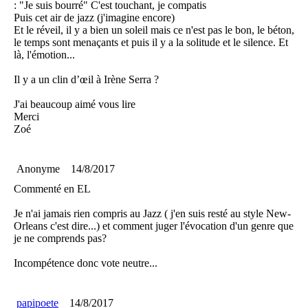
: "Je suis bourré" C'est touchant, je compatis
Puis cet air de jazz (j'imagine encore)
Et le réveil, il y a bien un soleil mais ce n'est pas le bon, le béton,
le temps sont menaçants et puis il y a la solitude et le silence. Et
là, l'émotion...
Il y a un clin d’œil à Irène Serra ?
J'ai beaucoup aimé vous lire
Merci
Zoé
Anonyme
14/8/2017
Commenté en EL
Je n'ai jamais rien compris au Jazz ( j'en suis resté au style New-
Orleans c'est dire...) et comment juger l'évocation d'un genre que
je ne comprends pas?
Incompétence donc vote neutre...
papipoete
14/8/2017