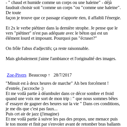
- " chaud et humide comme un corps ou une haleine" - déjà
faudrait choisir soit "comme un corps "ou "comme une haleine".
De toute
façon je trouve que ce passage n'apporte rien, il affaibli l'énergie.
Et 2x le verbe piétiner dans la dernière strophe. Je pense que le
vers "piétiner" n'est pas adéquate avec le béton qui est un
élément lourd et imposant. Pourquoi pas "écraser?"
On frôle l'abus d'adjectifs; ça reste raisonnable.
Mais globalement j'aime l'ambiance et l'originalité des images.
Zoe-Pivers
Beaucoup ↑
28/7/2017
"Minuit est à deux heures de marche" Ah ben forcément !
d'entrée, j'accroche :)
Et me voilà partie à déambuler dans ce décor sombre et froid
quand une voix me sort de mon trip : " que nous sommes bêtes
d' essayer de gagner des heures sur la vie " Dans ces conditions,
je me dis que c'est pas faux...
Puis cet air de jazz (j'imagine)
Et me voilà partie à suivre les pas des propos, une menace puis
le ton monte et finit par s'envoler avant de retomber bras ballants