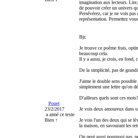
imagination aux lecteurs. Lire,
de pouvoir créer un univers qu
Persévérez, car je ne vois pa
représentation. Permettez vous 
Bjr,
Je trouve ce poème frais, opti
beaucoup cela.
Il y a aussi, je crois, en fond
De la simplicité, pas de grandi
J'aime le double sens possible 
simplement une lettre qu'on dé
D'ailleurs quels sont ces mot
Pouet
23/2/2017
Je vois deux amoureux dans u
a aimé ce texte
Bien ↑
Je vois l'un des deux qui se lè
la maison, en savourant les retr
On peut aussi pourquoi pas, pe