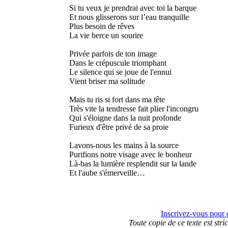
Si tu veux je prendrai avec toi la barque
Et nous glisserons sur l’eau tranquille
Plus besoin de rêves
La vie berce un sourire
Privée parfois de ton image
Dans le crépuscule triomphant
Le silence qui se joue de l'ennui
Vient briser ma solitude
Mais tu ris si fort dans ma tête
Très vite la tendresse fait plier l'incongru
Qui s'éloigne dans la nuit profonde
Furieux d'être privé de sa proie
Lavons-nous les mains à la source
Purifions notre visage avec le bonheur
Là-bas la lumière resplendit sur la lande
Et l'aube s'émerveille…
Inscrivez-vous pour 
Toute copie de ce texte est stri