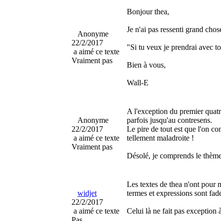
Bonjour thea,
Je n'ai pas ressenti grand chos
Anonyme
22/2/2017
"Si tu veux je prendrai avec to
a aimé ce texte
Vraiment pas
Bien à vous,
Wall-E
A l'exception du premier quatr
Anonyme
parfois jusqu'au contresens.
22/2/2017
Le pire de tout est que l'on c
a aimé ce texte
tellement maladroite !
Vraiment pas
Désolé, je comprends le thème 
Les textes de thea n'ont pour m
widjet
termes et expressions sont fade
22/2/2017
a aimé ce texte
Celui là ne fait pas exception à
Pas