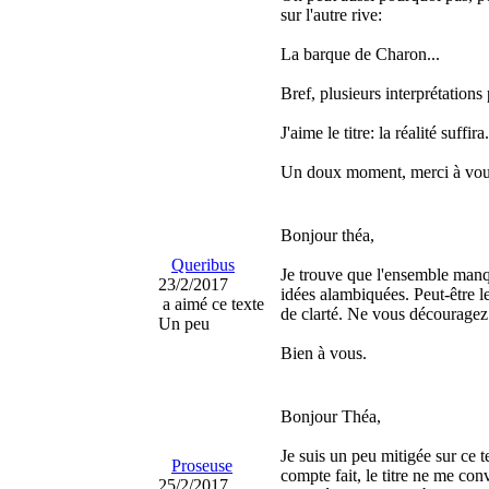
sur l'autre rive:
La barque de Charon...
Bref, plusieurs interprétations
J'aime le titre: la réalité suffira.
Un doux moment, merci à vou
Bonjour théa,
Queribus
Je trouve que l'ensemble manq
23/2/2017
idées alambiquées. Peut-être le 
a aimé ce texte
de clarté. Ne vous découragez
Un peu
Bien à vous.
Bonjour Théa,
Je suis un peu mitigée sur ce t
Proseuse
compte fait, le titre ne me con
25/2/2017