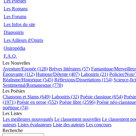
Les Poésies
Les Romans
Les Forums
Les Infos du site
Diaponiris
Les Ailleurs d'Oniris
Oniropédia
F.A.Q.
Les Nouvelles
Aventure/Epopée (128)
Brèves littéraires (57)
Fantastique/Merveilleu
Épouvante (112)
Humour/Détente (407)
Laboniris (21)
Policier/Noir/
Réalisme/Historique (545)
Réflexions/Dissertations (154)
Science-fic
Sentimental/Romanesque (778)
Les Poésies
Chansons et Slams (649)
Laboniris (32)
Poésie classique (654)
Poési
(1971)
Poésie en prose (552)
Poésie libre (2596)
Poésie néo-classiqu
poétique (74)
Les Listes
Les meilleures nouveautés
Le classement nouvelles
Le classement po
auteurs
Listes évaluateurs
Liste des auteurs
Les concours
Recherche