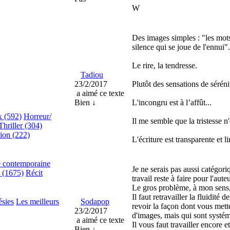
W
Des images simples : "les mots s
silence qui se joue de l'ennui".
Le rire, la tendresse.
Tadiou
23/2/2017
Plutôt des sensations de sérén
a aimé ce texte
Bien ↓
L'incongru est à l’affût...
x (592)
Horreur/
Il me semble que la tristesse n'
Thriller (304)
tion (222)
L'écriture est transparente et l
e contemporaine
Je ne serais pas aussi catégo
e (1675)
Récit
travail reste à faire pour l'auteu
Le gros problème, à mon sens,
Il faut retravailler la fluidité
ésies
Les meilleurs
Sodapop
revoir la façon dont vous mett
23/2/2017
d'images, mais qui sont systé
a aimé ce texte
Il vous faut travailler encore e
Bien ↓