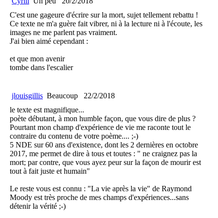
Cyrill
Un peu
20/2/2018
C'est une gageure d'écrire sur la mort, sujet tellement rebattu !
Ce texte ne m'a guère fait vibrer, ni à la lecture ni à l'écoute, les
images ne me parlent pas vraiment.
J'ai bien aimé cependant :
et que mon avenir
tombe dans l'escalier
jlouisgillis
Beaucoup
22/2/2018
le texte est magnifique...
poète débutant, à mon humble façon, que vous dire de plus ?
Pourtant mon champ d'expérience de vie me raconte tout le
contraire du contenu de votre poème.... ;-)
5 NDE sur 60 ans d'existence, dont les 2 dernières en octobre
2017, me permet de dire à tous et toutes : " ne craignez pas la
mort; par contre, que vous ayez peur sur la façon de mourir est
tout à fait juste et humain"
Le reste vous est connu : "La vie après la vie" de Raymond
Moody est très proche de mes champs d'expériences...sans
détenir la vérité ;-)