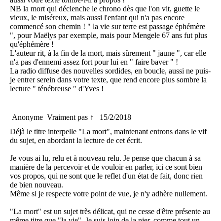
NB la mort qui déclenche le chrono dès que l'on vit, guette le
vieux, le miséreux, mais aussi l'enfant qui n'a pas encore
commencé son chemin ! " la vie sur terre est passage éphémère
", pour Maëlys par exemple, mais pour Mengele 67 ans fut plus
qu'éphémère !
L'auteur rit, à la fin de la mort, mais sûrement " jaune ", car elle
n'a pas d'ennemi assez fort pour lui en " faire baver " !
La radio diffuse des nouvelles sordides, en boucle, aussi ne puis-
je entrer serein dans votre texte, que rend encore plus sombre la
lecture " ténébreuse " d'Yves !
Anonyme
Vraiment pas ↑
15/2/2018
Déjà le titre interpelle "La mort", maintenant entrons dans le vif
du sujet, en abordant la lecture de cet écrit.
Je vous ai lu, relu et à nouveau relu. Je pense que chacun à sa
manière de la percevoir et de vouloir en parler, ici ce sont bien
vos propos, qui ne sont que le reflet d'un état de fait, donc rien
de bien nouveau.
Même si je respecte votre point de vue, je n'y adhère nullement.
"La mort" est un sujet très délicat, qui ne cesse d'être présente au
même titre que "la vie". Je suis loin de la nier, comme tout un