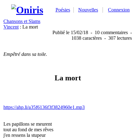
Poésies
Nouvelles
Connexion
Chansons et Slams
Vincent
: La mort
Publié
le 15/02/18
-
10 commentaires
-
1038 caractères
-
307 lectures
Empêtré dans sa toile.
La mort
https://ahp.li/a35f6136f3f3824960e1.mp3
Les papillons se meurent
tout au fond de mes rêves
j'en ressens la stupeur