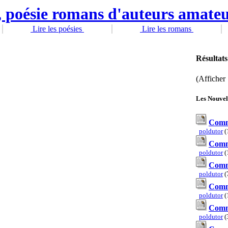
Lire les poésies
Lire les romans
Résultats
(Afficher 
Les Nouvel
Comm
poldutor
(
Comme
poldutor
(
Comm
poldutor
(
Comme
poldutor
(
Comme
poldutor
(