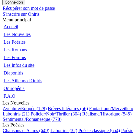
Récupérer son mot de passe
S'inscrire sur Oniris
Menu principal
Accueil
Les Nouvelles
Les Poésies
Les Romans
Les Forums
Les Infos du site
Diaponiris
Les Ailleurs d'Oniris
Oniropédia
F.A.Q.
Les Nouvelles
Aventure/Epopée (128)
Brèves littéraires (56)
Fantastique/Merveilleu
Laboniris (21)
Policier/Noir/Thriller (304)
Réalisme/Historique (545)
Sentimental/Romanesque (778)
Les Poésies
Chansons et Slams (649)
Laboniris (32)
Poésie classique (654)
Poési