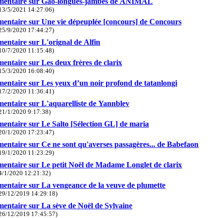
entaire sur Gao-longues-jambes de ANIMAL
13/5/2021 14:27:06)
ntaire sur Une vie dépeuplée [concours] de Concours
25/9/2020 17:44:27)
ntaire sur L'orignal de Alfin
10/7/2020 11:15:48)
ntaire sur Les deux frères de clarix
15/3/2020 16:08:40)
ntaire sur Les yeux d’un noir profond de tatanlongi
17/2/2020 11:36:41)
ntaire sur L'aquarelliste de Yannblev
21/1/2020 9:17:38)
ntaire sur Le Salto [Sélection GL] de maria
20/1/2020 17:23:47)
ntaire sur Ce ne sont qu'averses passagères... de Babefaon
19/1/2020 11:23:29)
ntaire sur Le petit Noël de Madame Longlet de clarix
4/1/2020 12:21:32)
ntaire sur La vengeance de la veuve de plumette
29/12/2019 14:29:18)
ntaire sur La sève de Noël de Sylvaine
26/12/2019 17:45:57)