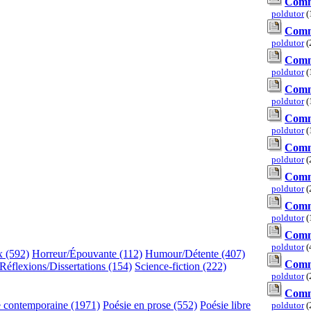
Comm
poldutor
(
Comme
poldutor
(
Comme
poldutor
(
Comme
poldutor
(
Comme
poldutor
(
Comme
poldutor
(
Comme
poldutor
(
Comme
poldutor
(
Comme
poldutor
(
x (592)
Horreur/Épouvante (112)
Humour/Détente (407)
Comme
Réflexions/Dissertations (154)
Science-fiction (222)
poldutor
(
Comme
e contemporaine (1971)
Poésie en prose (552)
Poésie libre
poldutor
(