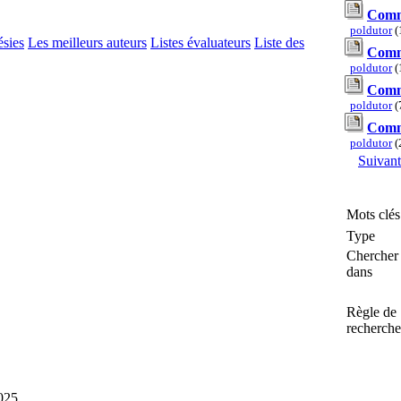
Comme
poldutor
(
ésies
Les meilleurs auteurs
Listes évaluateurs
Liste des
Comme
poldutor
(
Comme
poldutor
(
Comme
poldutor
(
Suivan
Mots clés
Type
Chercher
dans
Règle de
recherche
2025