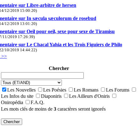
ntaire sur Libre-arbitre de hersen
14/12/2019 15:00:20)
ntaire sur In sæcula sæculorum de rosebud
14/12/2019 13:01:20)
ntaire sur Oeil pour oeil, sexe pour sexe de Tiramisu
7/11/2019 17:26:39)
ntaire sur Le Chacal Yahia et les Trois Figuiers de Philo
22/10/2019 14:44:22)
t >>
Chercher
Les Nouvelles
Les Poésies
Les Romans
Les Forums
Les Infos du site
Diaponiris
Les Ailleurs d'Oniris
Oniropédia
F.A.Q.
Les mots clés de moins de
3
caractères seront ignorés