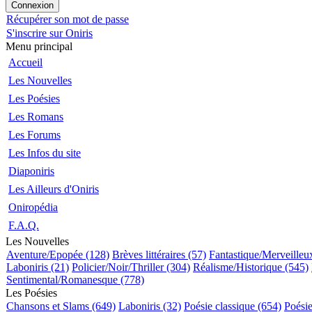
Récupérer son mot de passe
S'inscrire sur Oniris
Menu principal
Accueil
Les Nouvelles
Les Poésies
Les Romans
Les Forums
Les Infos du site
Diaponiris
Les Ailleurs d'Oniris
Oniropédia
F.A.Q.
Les Nouvelles
Aventure/Epopée (128)
Brèves littéraires (57)
Fantastique/Merveilleu
Laboniris (21)
Policier/Noir/Thriller (304)
Réalisme/Historique (545)
Sentimental/Romanesque (778)
Les Poésies
Chansons et Slams (649)
Laboniris (32)
Poésie classique (654)
Poési