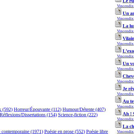
Le ru
Vincendix
Un ami
Vincendix
La lu
Vincendix
Vilain
Vincendix
L’ex
Vincendix
Un vo
Vincendix
Cheve
Vincendix
Je rê
Vincendix
Au te
Vincendix
x (592)
Horreur/Épouvante (112)
Humour/Détente (407)
Ah ! S
Réflexions/Dissertations (154)
Science-fiction (222)
Vincendix
La ch
e contemporaine (1971)
Poésie en prose (552)
Poésie libre
Vincendix