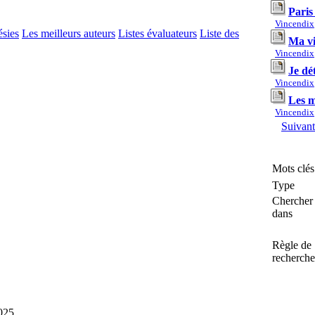
Paris
Vincendix
ésies
Les meilleurs auteurs
Listes évaluateurs
Liste des
Ma vi
Vincendix
Je dét
Vincendix
Les m
Vincendix
Suivan
Mots clés
Type
Chercher
dans
Règle de
recherche
2025