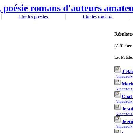
Lire les poésies
Lire les romans
Résultats
(Afficher 
Les Poésie
J’éta
Vincendix
Marie
Vincendix
Chat 
Vincendix
Je su
Vincendix
Je su
Vincendix