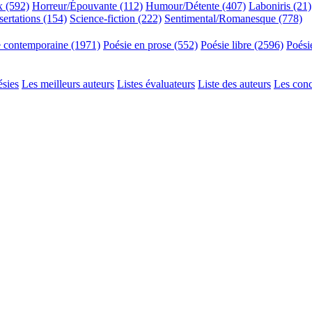
x (592)
Horreur/Épouvante (112)
Humour/Détente (407)
Laboniris (21)
sertations (154)
Science-fiction (222)
Sentimental/Romanesque (778)
e contemporaine (1971)
Poésie en prose (552)
Poésie libre (2596)
Poési
ésies
Les meilleurs auteurs
Listes évaluateurs
Liste des auteurs
Les con