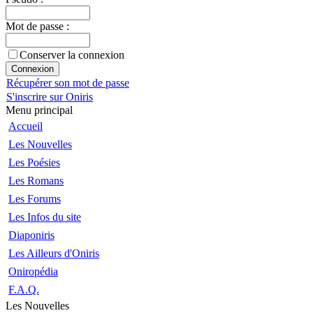
Mot de passe :
Conserver la connexion
Récupérer son mot de passe
S'inscrire sur Oniris
Menu principal
Accueil
Les Nouvelles
Les Poésies
Les Romans
Les Forums
Les Infos du site
Diaponiris
Les Ailleurs d'Oniris
Oniropédia
F.A.Q.
Les Nouvelles