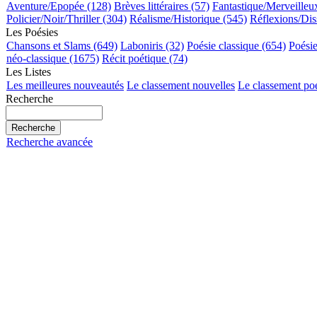
Aventure/Epopée (128)
Brèves littéraires (57)
Fantastique/Merveilleu
Policier/Noir/Thriller (304)
Réalisme/Historique (545)
Réflexions/Dis
Les Poésies
Chansons et Slams (649)
Laboniris (32)
Poésie classique (654)
Poési
néo-classique (1675)
Récit poétique (74)
Les Listes
Les meilleures nouveautés
Le classement nouvelles
Le classement po
Recherche
Recherche avancée